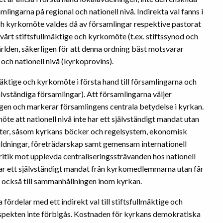
ngarna på regional och nationell nivå. Indirekta val fanns i
och kyrkomöte valdes då av församlingar respektive pastorat
vårt stiftsfullmäktige och kyrkomöte (t.ex. stiftssynod och
̈rlden, säkerligen för att denna ordning bäst motsvarar
 och nationell nivå (kyrkoprovins).
äktige och kyrkomöte i första hand till församlingarna och
jälvständiga församlingar). Att församlingarna väljer
ningen och markerar församlingens centrala betydelse i kyrkan.
te att nationell nivå inte har ett självständigt mandat utan
heter, såsom kyrkans böcker och regelsystem, ekonomisk
ildningar, företrädarskap samt gemensam internationell
ritik mot upplevda centraliseringssträvanden hos nationell
e har ett självständigt mandat från kyrkomedlemmarna utan får
tt också till sammanhållningen inom kyrkan.
 fördelar med ett indirekt val till stiftsfullmäktige och
pekten inte förbigås. Kostnaden för kyrkans demokratiska