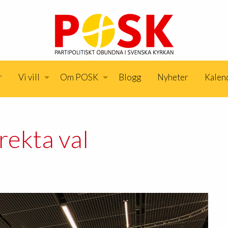
r
Vi vill
Om POSK
Blogg
Nyheter
Kalen
rekta val