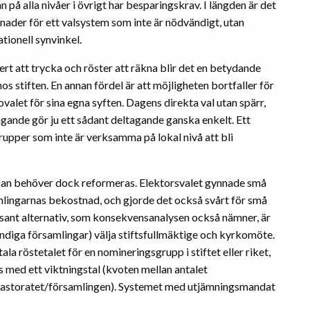
på alla nivåer i övrigt har besparingskrav. I längden är det
tnader för ett valsystem som inte är nödvändigt, utan
tionell synvinkel.
rt att trycka och röster att räkna blir det en betydande
 stiften. En annan fördel är att möjligheten bortfaller för
valet för sina egna syften. Dagens direkta val utan spärr,
gande gör ju ett sådant deltagande ganska enkelt. Ett
rupper som inte är verksamma på lokal nivå att bli
rkan behöver dock reformeras. Elektorsvalet gynnade små
ingarnas bekostnad, och gjorde det också svårt för små
sant alternativ, som konsekvensanalysen också nämner, är
ändiga församlingar) välja stiftsfullmäktige och kyrkomöte.
 röstetalet för en nomineringsgrupp i stiftet eller riket,
s med ett viktningstal (kvoten mellan antalet
i pastoratet/församlingen). Systemet med utjämningsmandat