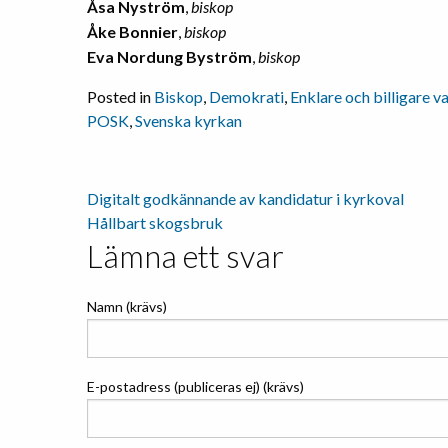
Åsa Nyström
,
biskop
Åke Bonnier
,
biskop
Eva Nordung Byström
,
biskop
Posted in
Biskop
,
Demokrati
,
Enklare och billigare v
POSK
,
Svenska kyrkan
Digitalt godkännande av kandidatur i kyrkoval
Inläggsnavigering
Hållbart skogsbruk
Lämna ett svar
Namn (krävs)
E-postadress (publiceras ej) (krävs)