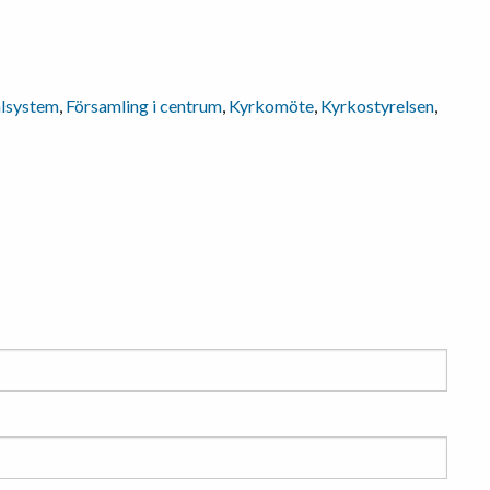
alsystem
,
Församling i centrum
,
Kyrkomöte
,
Kyrkostyrelsen
,