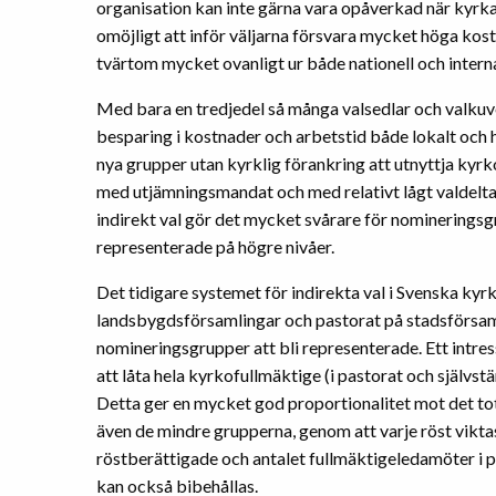
organisation kan inte gärna vara opåverkad när kyrkan 
omöjligt att inför väljarna försvara mycket höga kos
tvärtom mycket ovanligt ur både nationell och interna
Med bara en tredjedel så många valsedlar och valkuve
besparing i kostnader och arbetstid både lokalt och hos
nya grupper utan kyrklig förankring att utnyttja kyrko
med utjämningsmandat och med relativt lågt valdelta
indirekt val gör det mycket svårare för nomineringsg
representerade på högre nivåer.
Det tidigare systemet för indirekta val i Svenska ky
landsbygdsförsamlingar och pastorat på stadsförsaml
nomineringsgrupper att bli representerade. Ett intres
att låta hela kyrkofullmäktige (i pastorat och självst
Detta ger en mycket god proportionalitet mot det totala
även de mindre grupperna, genom att varje röst vikta
röstberättigade och antalet fullmäktigeledamöter 
kan också bibehållas.