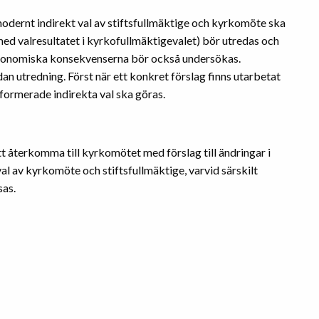
t modernt indirekt val av stiftsfullmäktige och kyrkomöte ska
 med valresultatet i kyrkofullmäktigevalet) bör utredas och
 ekonomiska konsekvenserna bör också undersökas.
an utredning. Först när ett konkret förslag finns utarbetat
reformerade indirekta val ska göras.
 återkomma till kyrkomötet med förslag till ändringar i
 av kyrkomöte och stiftsfullmäktige, varvid särskilt
sas.