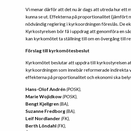
Vi menar därför att det nu är dags att utreda hur et
kunna se ut. Effekterna på proportionalitet (jämfört
nödvändig reglering i kyrkoordningen föreslås. De
Kyrkostyrelsen bör få i uppdrag att genomföra en såd
kan kyrkomötet ta ställning till om en övergång till 
Förslag till kyrkomötesbeslut
Kyrkomötet beslutar att uppdra till kyrkostyrelsen att
kyrkoordningen som innebär reformerade indirekta val
effekterna på proportionalitet och ekonomi ska bely
Hans-Olof Andrén
(POSK),
Marie Wojidkow
(POSK),
Bengt Kjellgren
(BA),
Suzanne Fredborg
(BA),
Leif Nordlander
(FK),
Berth Löndahl
(FK),