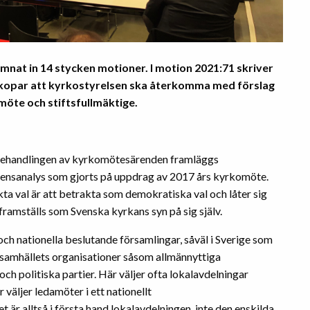
mnat in 14 stycken motioner. I motion 2021:71 skriver
skopar att kyrkostyrelsen ska återkomma med förslag
omöte och
stiftsfullmäktige.
 behandlingen av kyrkomötesärenden framläggs
ensanalys som gjorts på uppdrag av 2017 års kyrkomöte.
kta val är att betrakta som demokratiska val och låter sig
amställs som Svenska kyrkans syn på sig själv.
 och nationella beslutande församlingar, såväl i Sverige som
ilsamhällets organisationer såsom allmännyttiga
h politiska partier. Här väljer ofta lokalavdelningar
 väljer ledamöter i ett nationellt
̈r alltså i första hand lokalavdelningen, inte den enskilda