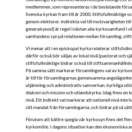
medlemmen, som representeras i de beslutande församli
Svenska kyrkan fram till år 2000. Stiftsfullmäktige 
genom elektorer. Indirekta val till motsvarigheten till 
generalsynod) är regel i nästan alla kyrkosamfund i va
samfundens syn på relationen mellan församling, stift
Vi menar att i en episkopal kyrka relaterar stiftsfullm
därför också bör väljas av lokal nivå (pastorat och s
stiftsfullmäktige bidrar också till stiftsammanhåll
På samma sätt markerar församlingens val av kyrkomö
är till för församlingarnas gemensamma angelägen
utjämning och administrativ samverkan, kyrkliga utb
diakoni och mission och utlandskyrka. Idag finns en k
nivå. Ett indirekt val markerar att nationell nivå int
sitt mandat från församlingarna, och bidrar på så sä
Förutom att bättre spegla vår kyrkosyn finns det flera
kyrkomöte. I dagens situation kan den ekonomiska as