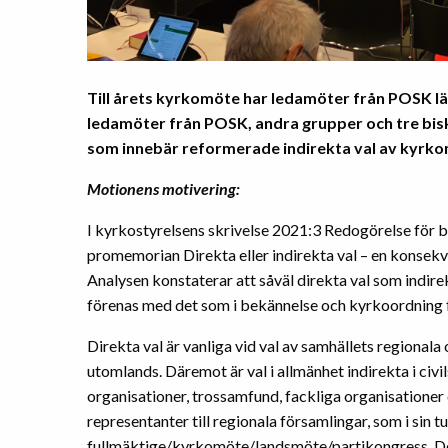
Till årets kyrkomöte har ledamöter från POSK lä
ledamöter från POSK, andra grupper och tre bi
som innebär reformerade indirekta val av kyrk
Motionens motivering:
I kyrkostyrelsens skrivelse 2021:3 Redogörelse för
promemorian Direkta eller indirekta val – en konsekv
Analysen konstaterar att såväl direkta val som indire
förenas med det som i bekännelse och kyrkoordning fr
Direkta val är vanliga vid val av samhällets regionala
utomlands. Däremot är val i allmänhet indirekta i civ
organisationer, trossamfund, fackliga organisationer oc
representanter till regionala församlingar, som i sin tur
fullmäktige/kyrkomöte/landsmöte/partikongress. Det a