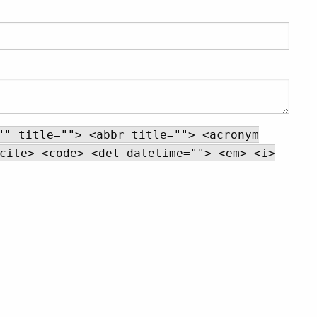
"" title=""> <abbr title=""> <acronym
cite> <code> <del datetime=""> <em> <i>