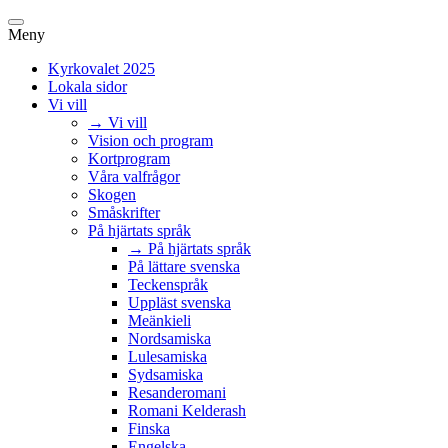
Meny
Kyrkovalet 2025
Lokala sidor
Vi vill
→ Vi vill
Vision och program
Kortprogram
Våra valfrågor
Skogen
Småskrifter
På hjärtats språk
→ På hjärtats språk
På lättare svenska
Teckenspråk
Uppläst svenska
Meänkieli
Nordsamiska
Lulesamiska
Sydsamiska
Resanderomani
Romani Kelderash
Finska
Engelska