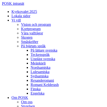
POSK intranät
Kyrkovalet 2025
Lokala sidor
Vi vill
Vision och program
Kortprogram
Våra valfrågor
Skogen
Småskrifter
På hjärtats språk
På lättare svenska
Teckenspråk
Uppläst svenska
Meänkieli
Nordsamiska
Lulesamiska
Sydsamiska
Resanderomani
Romani Kelderash
Finska
Engelska
Om POSK
Om oss
Styrelsen