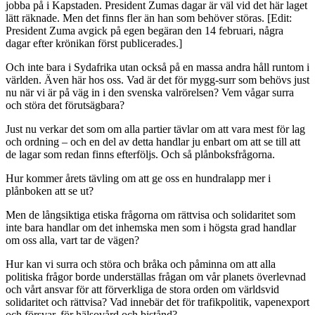
jobba på i Kapstaden. President Zumas dagar är väl vid det här laget
lätt räknade. Men det finns fler än han som behöver störas. [Edit:
President Zuma avgick på egen begäran den 14 februari, några
dagar efter krönikan först publicerades.]
Och inte bara i Sydafrika utan också på en massa andra håll runtom i
världen. Även här hos oss. Vad är det för mygg-surr som behövs just
nu när vi är på väg in i den svenska valrörelsen? Vem vågar surra
och störa det förutsägbara?
Just nu verkar det som om alla partier tävlar om att vara mest för lag
och ordning – och en del av detta handlar ju enbart om att se till att
de lagar som redan finns efterföljs. Och så plånboksfrågorna.
Hur kommer årets tävling om att ge oss en hundralapp mer i
plånboken att se ut?
Men de långsiktiga etiska frågorna om rättvisa och solidaritet som
inte bara handlar om det inhemska men som i högsta grad handlar
om oss alla, vart tar de vägen?
Hur kan vi surra och störa och bråka och påminna om att alla
politiska frågor borde underställas frågan om vår planets överlevnad
och vårt ansvar för att förverkliga de stora orden om världsvid
solidaritet och rättvisa? Vad innebär det för trafikpolitik, vapenexport
och försvar, för hälsovård och bistånd?