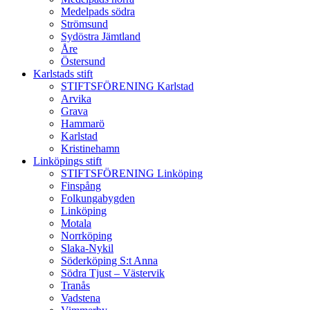
Medelpads södra
Strömsund
Sydöstra Jämtland
Åre
Östersund
Karlstads stift
STIFTSFÖRENING Karlstad
Arvika
Grava
Hammarö
Karlstad
Kristinehamn
Linköpings stift
STIFTSFÖRENING Linköping
Finspång
Folkungabygden
Linköping
Motala
Norrköping
Slaka-Nykil
Söderköping S:t Anna
Södra Tjust – Västervik
Tranås
Vadstena