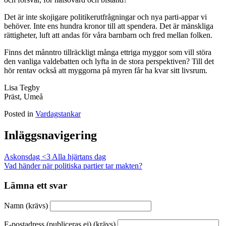
Det är inte skojigare politikerutfrågningar och nya parti-appar vi
behöver. Inte ens hundra kronor till att spendera. Det är mänskliga
rättigheter, luft att andas för våra barnbarn och fred mellan folken.
Finns det månntro tillräckligt många ettriga myggor som vill störa
den vanliga valdebatten och lyfta in de stora perspektiven? Till det
hör rentav också att myggorna på myren får ha kvar sitt livsrum.
Lisa Tegby
Präst, Umeå
Posted in
Vardagstankar
Inläggsnavigering
Askonsdag <3 Alla hjärtans dag
Vad händer när politiska partier tar makten?
Lämna ett svar
Namn (krävs)
E-postadress (publiceras ej) (krävs)