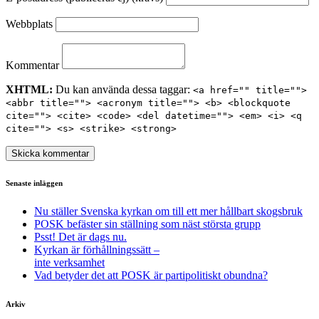
Webbplats
Kommentar
XHTML:
Du kan använda dessa taggar:
<a href="" title="">
<abbr title=""> <acronym title=""> <b> <blockquote
cite=""> <cite> <code> <del datetime=""> <em> <i> <q
cite=""> <s> <strike> <strong>
Senaste inläggen
Nu ställer Svenska kyrkan om till ett mer hållbart skogsbruk
POSK befäster sin ställning som näst största grupp
Psst! Det är dags nu.
Kyrkan är förhållningssätt –
inte verksamhet
Vad betyder det att POSK är partipolitiskt obundna?
Arkiv