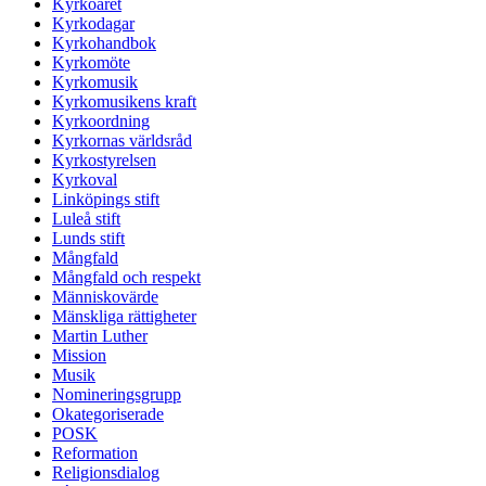
Kyrkoåret
Kyrkodagar
Kyrkohandbok
Kyrkomöte
Kyrkomusik
Kyrkomusikens kraft
Kyrkoordning
Kyrkornas världsråd
Kyrkostyrelsen
Kyrkoval
Linköpings stift
Luleå stift
Lunds stift
Mångfald
Mångfald och respekt
Människovärde
Mänskliga rättigheter
Martin Luther
Mission
Musik
Nomineringsgrupp
Okategoriserade
POSK
Reformation
Religionsdialog