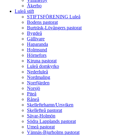
Vimmerby
Åkerbo
Luleå stift
STIFTSFÖRENING Luleå
Bodens pastorat
Burträsk-Lövångers pastorat
Bygdeå
Gällivare
Haparanda
Holmsund
Hörnefors
Kiruna pastorat
Luleå domkyrko
Nederluleå
Nordmaling
Norrfjärden
Norsjö
Piteå
Råneå
Skelleftehamn/Ursviken
Skellefteå pastorat
Sävar-Holmön
Södra Lapplands pastorat
Umeå pastorat
Vännäs-Bjurholms pastorat