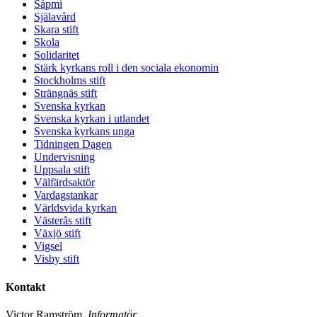
Sápmi
Själavård
Skara stift
Skola
Solidaritet
Stärk kyrkans roll i den sociala ekonomin
Stockholms stift
Strängnäs stift
Svenska kyrkan
Svenska kyrkan i utlandet
Svenska kyrkans unga
Tidningen Dagen
Undervisning
Uppsala stift
Välfärdsaktör
Vardagstankar
Världsvida kyrkan
Västerås stift
Växjö stift
Vigsel
Visby stift
Kontakt
Victor Ramström,
Informatör