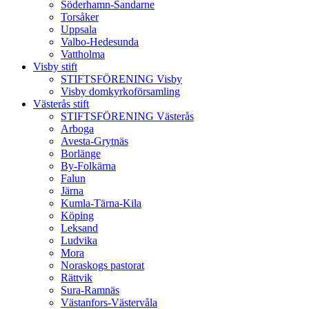
Söderhamn-Sandarne
Torsåker
Uppsala
Valbo-Hedesunda
Vattholma
Visby stift
STIFTSFÖRENING Visby
Visby domkyrkoförsamling
Västerås stift
STIFTSFÖRENING Västerås
Arboga
Avesta-Grytnäs
Borlänge
By-Folkärna
Falun
Järna
Kumla-Tärna-Kila
Köping
Leksand
Ludvika
Mora
Noraskogs pastorat
Rättvik
Sura-Ramnäs
Västanfors-Västervåla