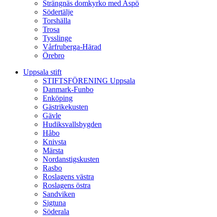
Strängnäs domkyrko med Aspö
Södertälje
Torshälla
Trosa
Tysslinge
Vårfruberga-Härad
Örebro
Uppsala stift
STIFTSFÖRENING Uppsala
Danmark-Funbo
Enköping
Gästrikekusten
Gävle
Hudiksvallsbygden
Håbo
Knivsta
Märsta
Nordanstigskusten
Rasbo
Roslagens västra
Roslagens östra
Sandviken
Sigtuna
Söderala