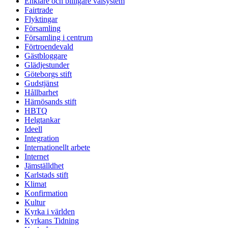
Enklare och billigare valsystem
Fairtrade
Flyktingar
Församling
Församling i centrum
Förtroendevald
Gästbloggare
Glädjestunder
Göteborgs stift
Gudstjänst
Hållbarhet
Härnösands stift
HBTQ
Helgtankar
Ideell
Integration
Internationellt arbete
Internet
Jämställdhet
Karlstads stift
Klimat
Konfirmation
Kultur
Kyrka i världen
Kyrkans Tidning