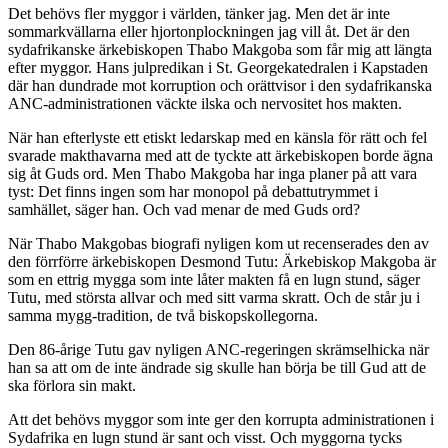
Det behövs fler myggor i världen, tänker jag. Men det är inte
sommarkvällarna eller hjortonplockningen jag vill åt. Det är den
sydafrikanske ärkebiskopen Thabo Makgoba som får mig att längta
efter myggor. Hans julpredikan i St. Georgekatedralen i Kapstaden
där han dundrade mot korruption och orättvisor i den sydafrikanska
ANC-administrationen väckte ilska och nervositet hos makten.
När han efterlyste ett etiskt ledarskap med en känsla för rätt och fel
svarade makthavarna med att de tyckte att ärkebiskopen borde ägna
sig åt Guds ord. Men Thabo Makgoba har inga planer på att vara
tyst: Det finns ingen som har monopol på debattutrymmet i
samhället, säger han. Och vad menar de med Guds ord?
När Thabo Makgobas biografi nyligen kom ut recenserades den av
den förrförre ärkebiskopen Desmond Tutu: Ärkebiskop Makgoba är
som en ettrig mygga som inte låter makten få en lugn stund, säger
Tutu, med största allvar och med sitt varma skratt. Och de står ju i
samma mygg-tradition, de två biskopskollegorna.
Den 86-årige Tutu gav nyligen ANC-regeringen skrämselhicka när
han sa att om de inte ändrade sig skulle han börja be till Gud att de
ska förlora sin makt.
Att det behövs myggor som inte ger den korrupta administrationen i
Sydafrika en lugn stund är sant och visst. Och myggorna tycks