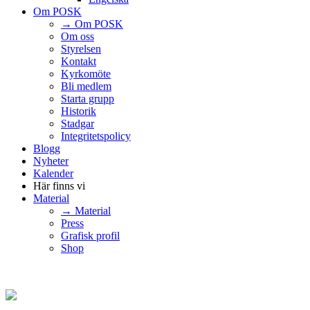
Om POSK
→ Om POSK
Om oss
Styrelsen
Kontakt
Kyrkomöte
Bli medlem
Starta grupp
Historik
Stadgar
Integritetspolicy
Blogg
Nyheter
Kalender
Här finns vi
Material
→ Material
Press
Grafisk profil
Shop