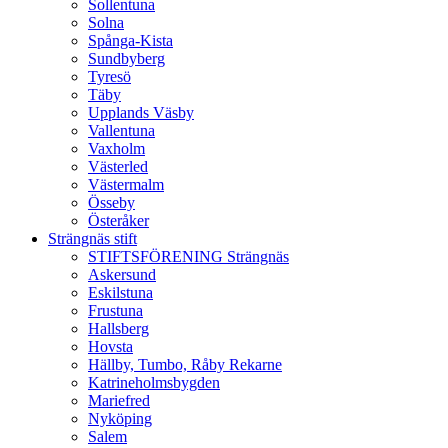
Sollentuna
Solna
Spånga-Kista
Sundbyberg
Tyresö
Täby
Upplands Väsby
Vallentuna
Vaxholm
Västerled
Västermalm
Össeby
Österåker
Strängnäs stift
STIFTSFÖRENING Strängnäs
Askersund
Eskilstuna
Frustuna
Hallsberg
Hovsta
Hällby, Tumbo, Råby Rekarne
Katrineholmsbygden
Mariefred
Nyköping
Salem