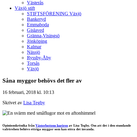
Västerås
Växjö stift
STIFTSFÖRENING Växjö
Bankeryd
Emmaboda
Gislaved
Gränna-Visingsö
Jönköping
Kalmar
Nässjö
Ryssby-Åby
Torsås
Växjö
Såna myggor behövs det fler av
16 februari, 2018 kl. 10:13
Skrivet av
Lisa Tegby
Opinionskrönika från
Västerbottens kuriren
av Lisa Tegby. Om att det i den stundande
valrörelsen behövs ettriga myggor som kan störa det invanda.