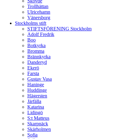
Skövde
Trollhättan
Ulricehamn
Vänersborg
Stockholms stift
STIFTSFÖRENING Stockholm
Adolf Fredrik
Boo
Botkyrka
Bromma
Brännkyrka
Danderyd
Ekerö
Farsta
Gustav Vasa
Haninge
Huddinge
Hägersten
Järfälla
Katarina
Lidingö
S:t Matteus
Skarpnäck
Skärholmen
Sofia