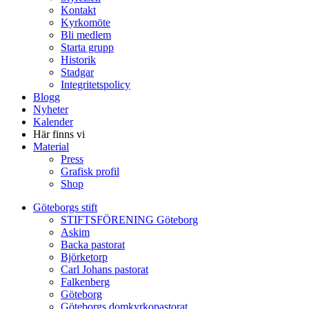
Kontakt
Kyrkomöte
Bli medlem
Starta grupp
Historik
Stadgar
Integritetspolicy
Blogg
Nyheter
Kalender
Här finns vi
Material
Press
Grafisk profil
Shop
Göteborgs stift
STIFTSFÖRENING Göteborg
Askim
Backa pastorat
Björketorp
Carl Johans pastorat
Falkenberg
Göteborg
Göteborgs domkyrkopastorat