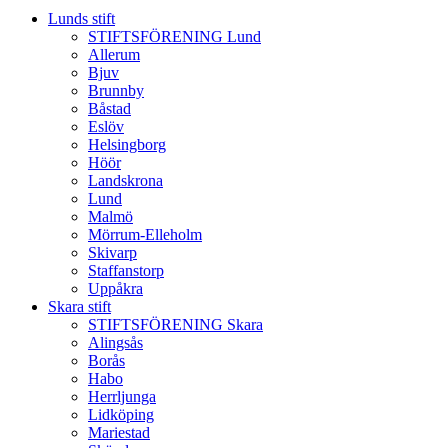
Lunds stift
STIFTSFÖRENING Lund
Allerum
Bjuv
Brunnby
Båstad
Eslöv
Helsingborg
Höör
Landskrona
Lund
Malmö
Mörrum-Elleholm
Skivarp
Staffanstorp
Uppåkra
Skara stift
STIFTSFÖRENING Skara
Alingsås
Borås
Habo
Herrljunga
Lidköping
Mariestad