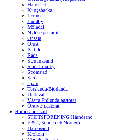
Halmstad
Kungsbacka
Lerum
Lundby
Mölndal
Nylöse pastorat
Onsala
Orust
Partille
Råda
Stenungsund
Stora Lundby
Strömstad
Särö
Tjörn
Torslanda-Björlanda
Uddevalla
Västra Frölunda pastorat
Örgryte pastorat
Härnösands stift
STIFTSFÖRENING Härnösand
Frösö, Sunne och Norderö
Härnösand
Krokom
Medelpads norra