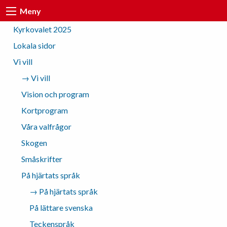
Meny
Kyrkovalet 2025
Lokala sidor
Vi vill
→ Vi vill
Vision och program
Kortprogram
Våra valfrågor
Skogen
Småskrifter
På hjärtats språk
→ På hjärtats språk
På lättare svenska
Teckenspråk