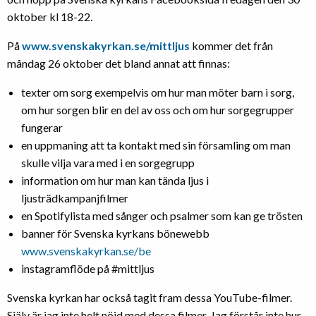
oktober kl 18-22.
På
www.svenskakyrkan.se/mittljus
kommer det från
måndag 26 oktober det bland annat att finnas:
texter om sorg exempelvis om hur man möter barn i sorg,
om hur sorgen blir en del av oss och om hur sorgegrupper
fungerar
en uppmaning att ta kontakt med sin församling om man
skulle vilja vara med i en sorgegrupp
information om hur man kan tända ljus i
ljusträdkampanjfilmer
en Spotifylista med sånger och psalmer som kan ge trösten
banner för Svenska kyrkans bönewebb
www.svenskakyrkan.se/be
instagramflöde på #mittljus
Svenska kyrkan har också tagit fram dessa YouTube-filmer.
Själv är jag inte helt nöjd med dessa filmer. Jag förstår inte hur