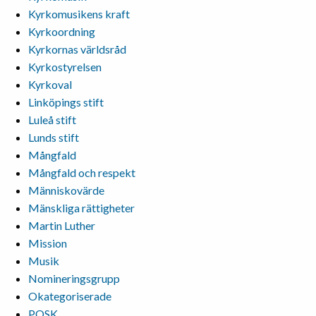
Kyrkomusikens kraft
Kyrkoordning
Kyrkornas världsråd
Kyrkostyrelsen
Kyrkoval
Linköpings stift
Luleå stift
Lunds stift
Mångfald
Mångfald och respekt
Människovärde
Mänskliga rättigheter
Martin Luther
Mission
Musik
Nomineringsgrupp
Okategoriserade
POSK