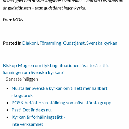
delaktighet och
ansvarstagande i samhället. Centrum i kyrkans liv
är gudstjänsten – utan
gudstjänst ingen kyrka.
Foto: IKON
Posted in
Diakoni
,
Församling
,
Gudstjänst
,
Svenska kyrkan
Inläggsnavigering
Biskop Mogren om flyktingsituationen i Västerås stift
Sanningen om Svenska kyrkan?
Senaste inläggen
Nu ställer Svenska kyrkan om till ett mer hållbart
skogsbruk
POSK befäster sin ställning som näst största grupp
Psst! Det är dags nu.
Kyrkan är förhållningssätt –
inte verksamhet