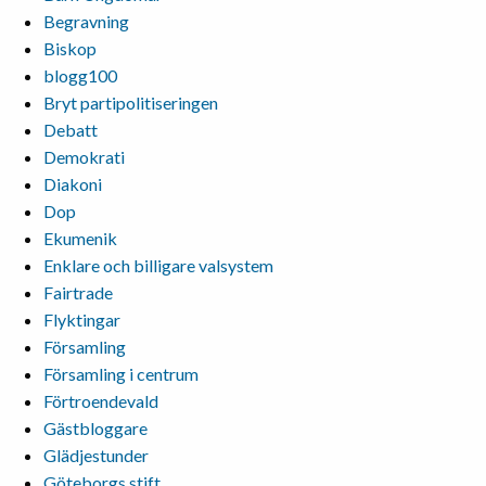
Begravning
Biskop
blogg100
Bryt partipolitiseringen
Debatt
Demokrati
Diakoni
Dop
Ekumenik
Enklare och billigare valsystem
Fairtrade
Flyktingar
Församling
Församling i centrum
Förtroendevald
Gästbloggare
Glädjestunder
Göteborgs stift