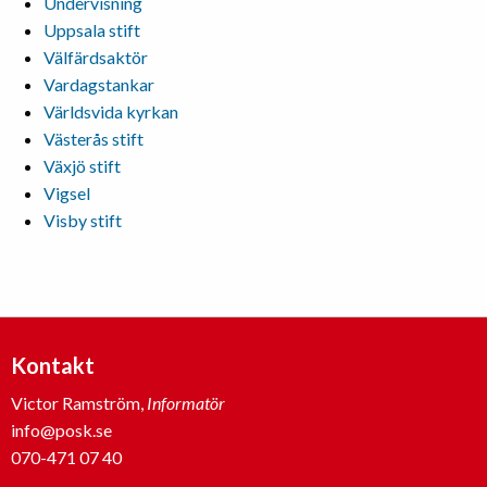
Undervisning
Uppsala stift
Välfärdsaktör
Vardagstankar
Världsvida kyrkan
Västerås stift
Växjö stift
Vigsel
Visby stift
Kontakt
Victor Ramström,
Informatör
info@posk.se
070-471 07 40