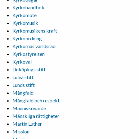
Kyrkohandbok
Kyrkomöte
Kyrkomusik
Kyrkomusikens kraft
Kyrkoordning
Kyrkornas världsråd
Kyrkostyrelsen
Kyrkoval
Linköpings stift
Luleå stift
Lunds stift
Mångfald
Mångfald och respekt
Människovärde
Mänskliga rättigheter
Martin Luther
Mission