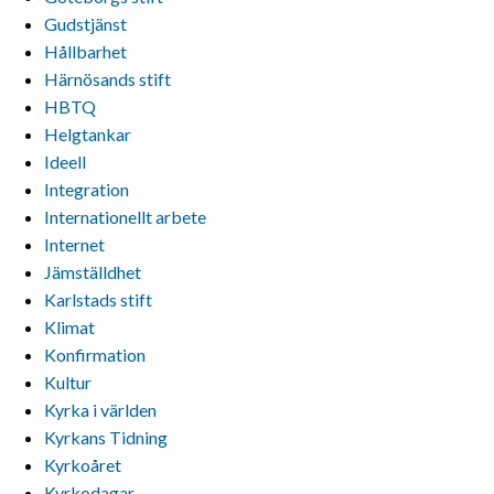
Gudstjänst
Hållbarhet
Härnösands stift
HBTQ
Helgtankar
Ideell
Integration
Internationellt arbete
Internet
Jämställdhet
Karlstads stift
Klimat
Konfirmation
Kultur
Kyrka i världen
Kyrkans Tidning
Kyrkoåret
Kyrkodagar