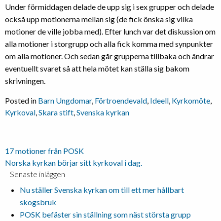
Under förmiddagen delade de upp sig i sex grupper och delade
också upp motionerna mellan sig (de fick önska sig vilka
motioner de ville jobba med). Efter lunch var det diskussion om
alla motioner i storgrupp och alla fick komma med synpunkter
om alla motioner. Och sedan går grupperna tillbaka och ändrar
eventuellt svaret så att hela mötet kan ställa sig bakom
skrivningen.
Posted in
Barn Ungdomar
,
Förtroendevald
,
Ideell
,
Kyrkomöte
,
Kyrkoval
,
Skara stift
,
Svenska kyrkan
Inläggsnavigering
17 motioner från POSK
Norska kyrkan börjar sitt kyrkoval i dag.
Senaste inläggen
Nu ställer Svenska kyrkan om till ett mer hållbart
skogsbruk
POSK befäster sin ställning som näst största grupp