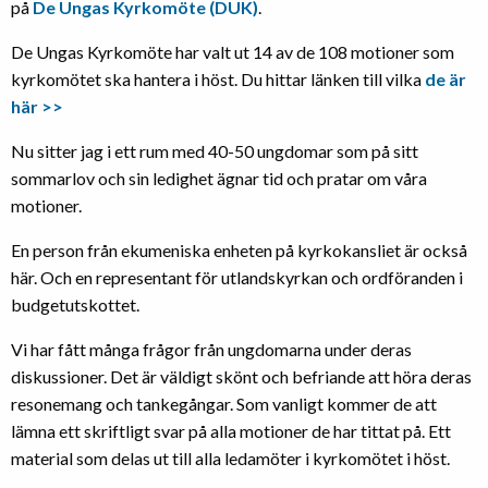
på
De Ungas Kyrkomöte (DUK)
.
De Ungas Kyrkomöte har valt ut 14 av de 108 motioner som
kyrkomötet ska hantera i höst. Du hittar länken till vilka
de är
här >>
Nu sitter jag i ett rum med 40-50 ungdomar som på sitt
sommarlov och sin ledighet ägnar tid och pratar om våra
motioner.
En person från ekumeniska enheten på kyrkokansliet är också
här. Och en representant för utlandskyrkan och ordföranden i
budgetutskottet.
Vi har fått många frågor från ungdomarna under deras
diskussioner. Det är väldigt skönt och befriande att höra deras
resonemang och tankegångar. Som vanligt kommer de att
lämna ett skriftligt svar på alla motioner de har tittat på. Ett
material som delas ut till alla ledamöter i kyrkomötet i höst.