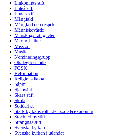
Linköpings stift
Luleå stift
Lunds stift
Mångfald
Mångfald och respekt
Människovärde
Mänskliga rättigheter
Martin Luther
Mission
Musik
Nomineringsgrupp
Okategoriserade
POSK
Reformation
Religionsdialog
Sápmi
Själavård
Skara stift
Skola
Solidaritet
Stärk kyrkans roll i den sociala ekonomin
Stockholms stift
Strängnäs stift
Svenska kyrkan
Svenska kyrkan i utlandet