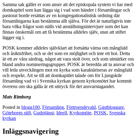
Samma sak gäller er som anser att det episkopala system vi har med
domkapitel som kan lägga sig i vad som händer i församlingar och
pastorat borde ersättas av en kongregationalistisk ordning där
församlingarna kan bestämma allt själva. För det är naturligtvis inte
bara vilka frågor som ställs vid anställningsintervjuer som det kan
finnas önskemål om att få bestämma alldeles själv, utan att stiftet
lägger sig i.
POSK kommer alldeles självklart att fortsätta värna om mångfald
och åsiktsfrihet, och se det som en möjlighet och inte ett hot. Detta
är ett av våra särdrag, något att vara stolt över, och som utmärker oss
bland andra nomineringsgrupper. POSK är beredda att ta ansvar och
vill leda utvecklingen mot en kyrka som karaktäriseras av mångfald
och respekt. Att se till att domkapitlet talade om för Ljungskile
församling vad vi i Svenska kyrkan genom kyrkomötet har kommit
överens om ska gälla är ett uttryck för det ansvarstagandet.
Mats Rimborg
Posted in
blogg100
,
Församling
,
Förtroendevald
,
Gästbloggare
,
Göteborgs stift
,
Gudstjänst
,
Ideell
,
Kyrkomöte
,
POSK
,
Svenska
kyrkan
Inläggsnavigering