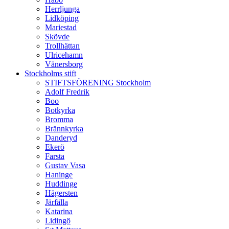
Herrljunga
Lidköping
Mariestad
Skövde
Trollhättan
Ulricehamn
Vänersborg
Stockholms stift
STIFTSFÖRENING Stockholm
Adolf Fredrik
Boo
Botkyrka
Bromma
Brännkyrka
Danderyd
Ekerö
Farsta
Gustav Vasa
Haninge
Huddinge
Hägersten
Järfälla
Katarina
Lidingö