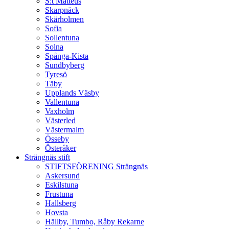
S:t Matteus
Skarpnäck
Skärholmen
Sofia
Sollentuna
Solna
Spånga-Kista
Sundbyberg
Tyresö
Täby
Upplands Väsby
Vallentuna
Vaxholm
Västerled
Västermalm
Össeby
Österåker
Strängnäs stift
STIFTSFÖRENING Strängnäs
Askersund
Eskilstuna
Frustuna
Hallsberg
Hovsta
Hällby, Tumbo, Råby Rekarne