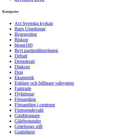
Kategorier
Act Svenska kyrkan
Barn Ungdomar
Begravning
Biskop
blogg100
Bryt partipolitiseringen
Debatt
Demokrati
Diakoni
Dop
Ekumenik
Enklare och billigare valsystem
Fairtrade
Flyktingar
Församling
Församling i centrum
Förtroendevald
Gästbloggare
Glädjestunder
Göteborgs stift
Gudstjänst