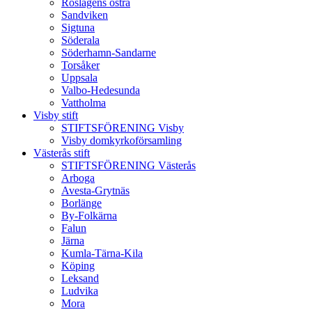
Roslagens östra
Sandviken
Sigtuna
Söderala
Söderhamn-Sandarne
Torsåker
Uppsala
Valbo-Hedesunda
Vattholma
Visby stift
STIFTSFÖRENING Visby
Visby domkyrkoförsamling
Västerås stift
STIFTSFÖRENING Västerås
Arboga
Avesta-Grytnäs
Borlänge
By-Folkärna
Falun
Järna
Kumla-Tärna-Kila
Köping
Leksand
Ludvika
Mora