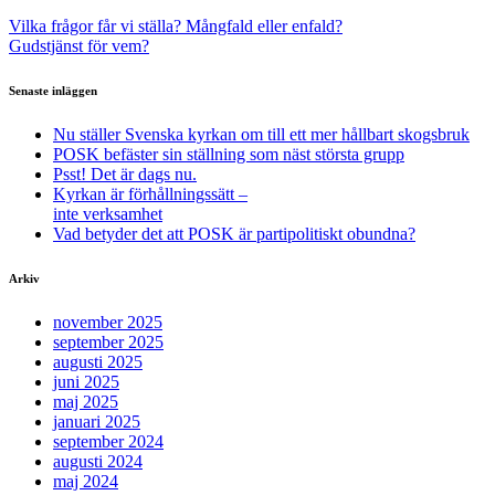
Vilka frågor får vi ställa? Mångfald eller enfald?
Gudstjänst för vem?
Senaste inläggen
Nu ställer Svenska kyrkan om till ett mer hållbart skogsbruk
POSK befäster sin ställning som näst största grupp
Psst! Det är dags nu.
Kyrkan är förhållningssätt –
inte verksamhet
Vad betyder det att POSK är partipolitiskt obundna?
Arkiv
november 2025
september 2025
augusti 2025
juni 2025
maj 2025
januari 2025
september 2024
augusti 2024
maj 2024