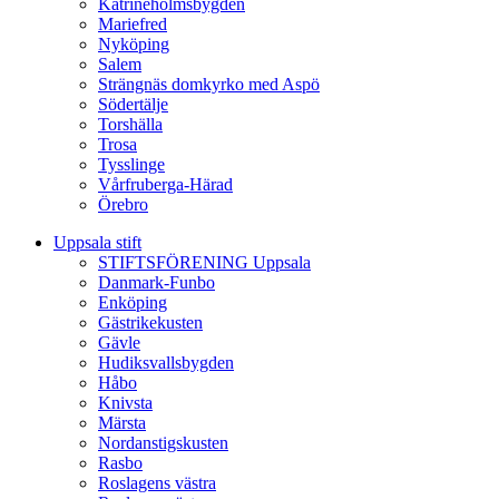
Katrineholmsbygden
Mariefred
Nyköping
Salem
Strängnäs domkyrko med Aspö
Södertälje
Torshälla
Trosa
Tysslinge
Vårfruberga-Härad
Örebro
Uppsala stift
STIFTSFÖRENING Uppsala
Danmark-Funbo
Enköping
Gästrikekusten
Gävle
Hudiksvallsbygden
Håbo
Knivsta
Märsta
Nordanstigskusten
Rasbo
Roslagens västra