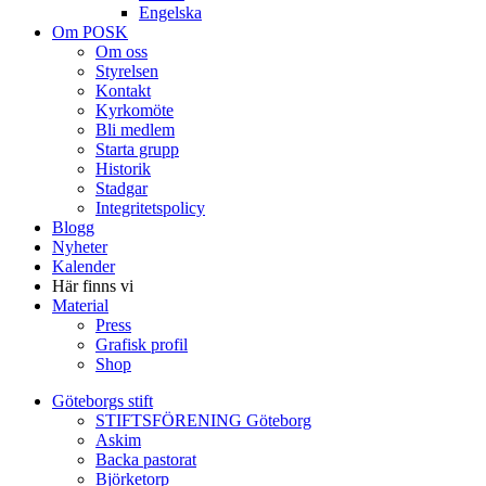
Engelska
Om POSK
Om oss
Styrelsen
Kontakt
Kyrkomöte
Bli medlem
Starta grupp
Historik
Stadgar
Integritetspolicy
Blogg
Nyheter
Kalender
Här finns vi
Material
Press
Grafisk profil
Shop
Göteborgs stift
STIFTSFÖRENING Göteborg
Askim
Backa pastorat
Björketorp