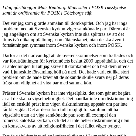
I dag gästbloggar Mats Rimborg. Mats sitter i POSK riksstyrelse
samt är ordförande för POSK i Göteborgs stift.
Det var jag som gjorde anmälan till domkapitlet. Och jag har inga
problem med att Svenska kyrkan viger samkönade par. Däremot är
jag angelägen om att Svenska kyrkan inte ska splittras av att det
finns två olika uppfattningar om äktenskapet, utan de ska även i
fortsättningen rymmas inom Svenska kyrkan och inom POSK.
Därför är det nödvändigt att de överenskommelser som träffades och
var förutsättningen för kyrkomötets beslut 2009 upprätthålls, och det
är anledningen till att jag skrev till domkapitlet och bad dem utreda
vad Ljungskile församling höll på med. Det hade varit ett lika stort
problem om de hade krävt att de sökande skulle svara nej på deras
fråga om villighet att viga par med samma kön.
Präster i Svenska kyrkan har inte vigselplikt, det som går att begära
är att de ska ha vigselbehörighet. Det handlar inte om diskriminering
ifall en enskild präst inte viger, diskriminering uppstår om par inte
får bli vigda. Det är dessutom fullt möjligt för samfund att ha
vigselrätt utan att viga samkönade par, som till exempel den
romersk-katolska kyrkan, och det är inte heller diskriminering utan
en konsekvens av att religionsfriheten i det fallet väger tyngre.