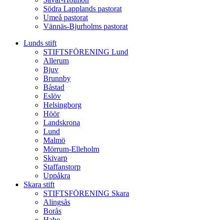
Södra Lapplands pastorat
Umeå pastorat
Vännäs-Bjurholms pastorat
Lunds stift
STIFTSFÖRENING Lund
Allerum
Bjuv
Brunnby
Båstad
Eslöv
Helsingborg
Höör
Landskrona
Lund
Malmö
Mörrum-Elleholm
Skivarp
Staffanstorp
Uppåkra
Skara stift
STIFTSFÖRENING Skara
Alingsås
Borås
Habo