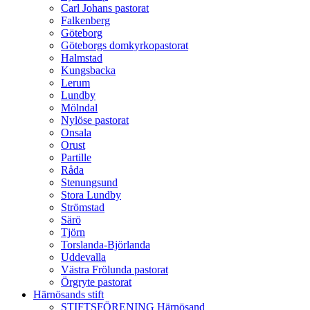
Carl Johans pastorat
Falkenberg
Göteborg
Göteborgs domkyrkopastorat
Halmstad
Kungsbacka
Lerum
Lundby
Mölndal
Nylöse pastorat
Onsala
Orust
Partille
Råda
Stenungsund
Stora Lundby
Strömstad
Särö
Tjörn
Torslanda-Björlanda
Uddevalla
Västra Frölunda pastorat
Örgryte pastorat
Härnösands stift
STIFTSFÖRENING Härnösand