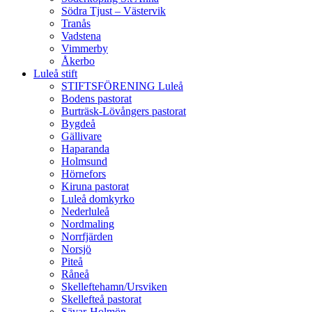
Södra Tjust – Västervik
Tranås
Vadstena
Vimmerby
Åkerbo
Luleå stift
STIFTSFÖRENING Luleå
Bodens pastorat
Burträsk-Lövångers pastorat
Bygdeå
Gällivare
Haparanda
Holmsund
Hörnefors
Kiruna pastorat
Luleå domkyrko
Nederluleå
Nordmaling
Norrfjärden
Norsjö
Piteå
Råneå
Skelleftehamn/Ursviken
Skellefteå pastorat
Sävar-Holmön