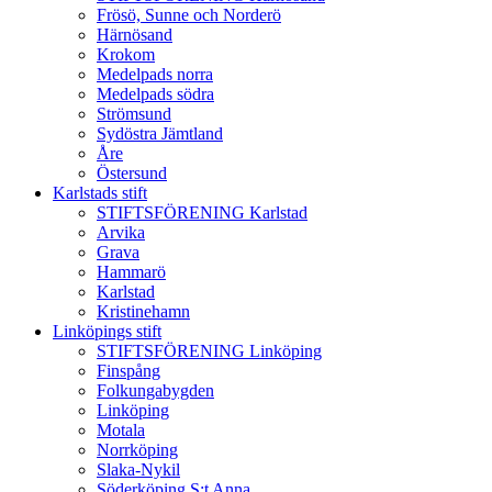
Frösö, Sunne och Norderö
Härnösand
Krokom
Medelpads norra
Medelpads södra
Strömsund
Sydöstra Jämtland
Åre
Östersund
Karlstads stift
STIFTSFÖRENING Karlstad
Arvika
Grava
Hammarö
Karlstad
Kristinehamn
Linköpings stift
STIFTSFÖRENING Linköping
Finspång
Folkungabygden
Linköping
Motala
Norrköping
Slaka-Nykil
Söderköping S:t Anna