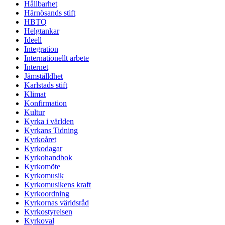
Hållbarhet
Härnösands stift
HBTQ
Helgtankar
Ideell
Integration
Internationellt arbete
Internet
Jämställdhet
Karlstads stift
Klimat
Konfirmation
Kultur
Kyrka i världen
Kyrkans Tidning
Kyrkoåret
Kyrkodagar
Kyrkohandbok
Kyrkomöte
Kyrkomusik
Kyrkomusikens kraft
Kyrkoordning
Kyrkornas världsråd
Kyrkostyrelsen
Kyrkoval