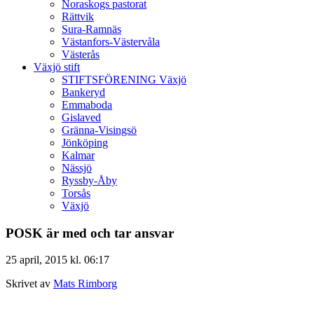
Noraskogs pastorat
Rättvik
Sura-Ramnäs
Västanfors-Västervåla
Västerås
Växjö stift
STIFTSFÖRENING Växjö
Bankeryd
Emmaboda
Gislaved
Gränna-Visingsö
Jönköping
Kalmar
Nässjö
Ryssby-Åby
Torsås
Växjö
POSK är med och tar ansvar
25 april, 2015 kl. 06:17
Skrivet av
Mats Rimborg