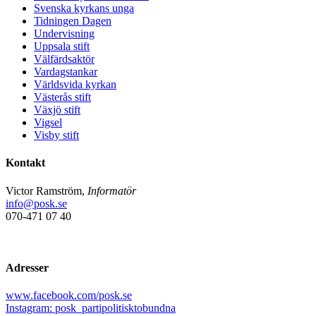
Svenska kyrkans unga
Tidningen Dagen
Undervisning
Uppsala stift
Välfärdsaktör
Vardagstankar
Världsvida kyrkan
Västerås stift
Växjö stift
Vigsel
Visby stift
Kontakt
Victor Ramström,
Informatör
info@posk.se
070-471 07 40
Adresser
www.facebook.com/posk.se
Instagram: posk_partipolitisktobundna