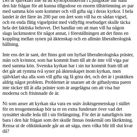
Det är självklart inte så att kyrkopolitikerna i Ljungskile har ställt
den här frågan för att kunna tillgodose en enorm tillströmning av par
med samma kön som kommer och vill gifta sig i deras kyrkor. I hela
landet är det färre än 200 par om året som vill ha en sådan vigsel,
och en enda flitig vigselpräst med vidlyftig resebudget skulle täcka
hela det faktiska behovet. Det handlar om att man vill ha någon
slags lackmustest för något annat, i föreställningen att det finns en
koppling mellan synen på äktenskap och en allmän liberalteologisk
hållning.
Inte ens det är sant, det finns gott om hyfsat liberalteologiska präster,
män och kvinnor, som har kommit fram till att de inte vill viga par
med samma kön. Svenska kyrkan har i sin tur kommit fram till att
det går att rymma två syner på äktenskapet inom kyrkan, men
självklart ska alla som vill gifta sig få göra det, och det är i praktiken
aldrig något problem. Problemet är snarare att de giftaslystna paren
inte räcker till åt alla präster som är angelägna om att visa hur
moderna och frisinnade de är.
Ni som anser att kyrkan ska vara en snäv åsiktsgemenskap i stället
för en trosgemenskap bör ta er en extra funderare över vad det
synsättet skulle leda till i sin förlängning. För det är naturligtvis inte
bara i den här frågan som det skulle finnas önskemål om likriktning.
Rensa ut de oliktänkande går an att säga, men vilka blir till slut kvar
då?