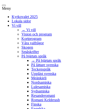
Meny
Kyrkovalet 2025
Lokala sidor
Vi vill
→ Vi vill
Vision och program
Kortprogram
Våra valfrågor
Skogen
Småskrifter
På hjärtats språk
→ På hjärtats språk
På lättare svenska
Teckenspråk
Uppläst svenska
Meänkieli
Nordsamiska
Lulesamiska
Sydsamiska
Resanderomani
Romani Kelderash
Finska
Engelska