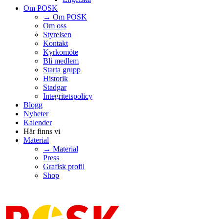
Om POSK
→ Om POSK
Om oss
Styrelsen
Kontakt
Kyrkomöte
Bli medlem
Starta grupp
Historik
Stadgar
Integritetspolicy
Blogg
Nyheter
Kalender
Här finns vi
Material
→ Material
Press
Grafisk profil
Shop