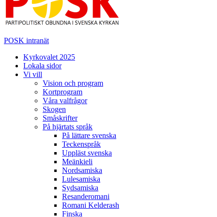
POSK intranät
Kyrkovalet 2025
Lokala sidor
Vi vill
Vision och program
Kortprogram
Våra valfrågor
Skogen
Småskrifter
På hjärtats språk
På lättare svenska
Teckenspråk
Uppläst svenska
Meänkieli
Nordsamiska
Lulesamiska
Sydsamiska
Resanderomani
Romani Kelderash
Finska