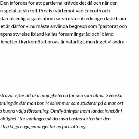
 Den infördes för att partierna krävde det då och när den
 spelat ut sin roll. Precis tvärtemot vad Eneroth och
ndamålsenlig organisation när strukturutredningen lade fram
Det är därför vi nu måste använda begrepp som ”pastorat och
ingens styrelse ibland kallas församlingsråd och ibland
onetter i kyrkomötet oroas är naturligt, men inget vi andra i
strävar efter att öka möjligheterna för den som tillhör Svenska
örsamling än där man bor. Medlemmar som studerar på annan ort
 ska kunna välja församling. Omflyttningar inom landet innebär i
laktighet i församlingen på den nya bostadsorten bör den
 kyrkliga engagemanget får en fortsättning.