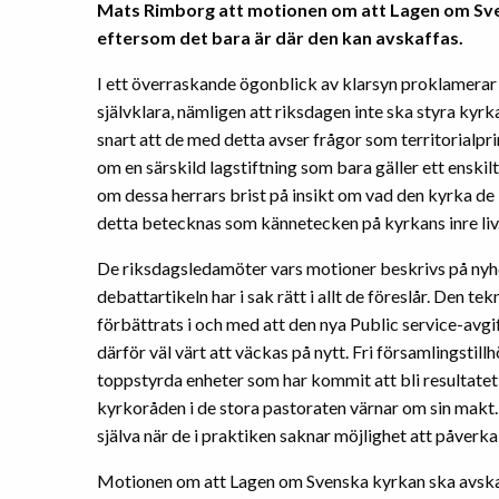
Mats Rimborg att
motionen om att Lagen om Sve
eftersom det bara är där den kan avskaffas.
I ett överraskande ögonblick av klarsyn proklamerar 
självklara, nämligen att riksdagen inte ska styra kyrk
snart att de med detta avser frågor som territorialp
om en särskild lagstiftning som bara gäller ett enski
om dessa herrars brist på insikt om vad den kyrka de
detta betecknas som kännetecken på kyrkans inre liv
De riksdagsledamöter vars motioner beskrivs på ny
debattartikeln har i sak rätt i allt de föreslår. Den t
förbättrats i och med att den nya Public service-avgi
därför väl värt att väckas på nytt. Fri församlingsti
toppstyrda enheter som har kommit att bli resultate
kyrkoråden i de stora pastoraten värnar om sin makt.
själva när de i praktiken saknar möjlighet att påverk
Motionen om att Lagen om Svenska kyrkan ska avskaf