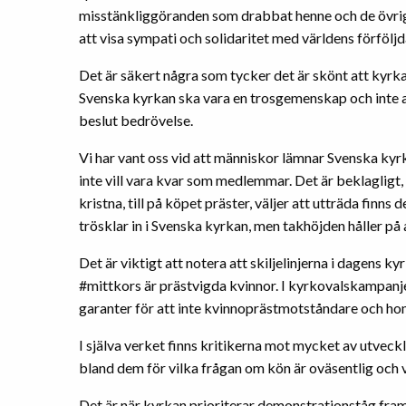
misstänkliggöranden som drabbat henne och de övriga
att visa sympati och solidaritet med världens förföljd
Det är säkert några som tycker det är skönt att kyrk
Svenska kyrkan ska vara en trosgemenskap och inte 
beslut bedrövelse.
Vi har vant oss vid att människor lämnar Svenska kyr
inte vill vara kvar som medlemmar. Det är beklagligt,
kristna, till på köpet präster, väljer att utträda finn
trösklar in i Svenska kyrkan, men takhöjden håller på
Det är viktigt att notera att skiljelinjerna i dagens kyr
#mittkors är prästvigda kvinnor. I kyrkovalskampanje
garanter för att inte kvinnoprästmotståndare och ho
I själva verket finns kritikerna mot mycket av utvec
bland dem för vilka frågan om kön är oväsentlig och 
Det är när kyrkan prioriterar demonstrationståg fram