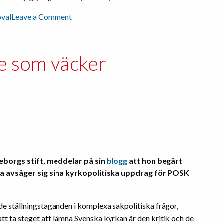
on
val
Leave a Comment
Samlingslistor
hotar
demokratin
de som väcker
i
Svenska
kyrkan
orgs stift, meddelar på sin
blogg
att hon begärt
ta avsäger sig sina kyrkopolitiska uppdrag för POSK
de ställningstaganden i komplexa sakpolitiska frågor,
att ta steget att lämna Svenska kyrkan är den kritik och de