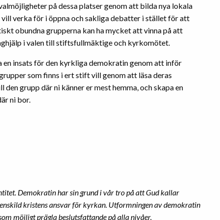
 valmöjligheter på dessa platser genom att bilda nya lokala
ill verka för i öppna och sakliga debatter i stället för att
itiskt obundna grupperna kan ha mycket att vinna på att
hjälp i valen till stiftsfullmäktige och kyrkomötet.
 en insats för den kyrkliga demokratin genom att inför
grupper som finns i ert stift vill genom att läsa deras
ill den grupp där ni känner er mest hemma, och skapa en
är ni bor.
tet. Demokratin har sin grund i vår tro på att Gud kallar
e enskild kristens ansvar för kyrkan. Utformningen av demokratin
t som möjligt prägla beslutsfattande på alla nivåer.