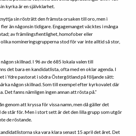
in kyrka är en självklarhet.
nyttja sin rösträtt den främsta orsaken till oro, men i
fler än någonsin tidigare. Engagemanget väcktes i många
otad; av främlingsfientlighet, homofober eller
ika nomineringsgrupperna stod för var inte alltid så stor,
någon skillnad. I 96 av de 685 lokala valen till
nns det bara en kandidatlista, ofta med en oklar agenda. I
t i Ydre pastorat i södra Östergötland på följande sätt:
ärka någon skillnad. Som till exempel efter kyrkovalet där
 Det fanns nämligen ingen annan att rösta på.”
mån genom att kryssa för vissa namn, men då gäller det
de står för. Men i stort sett är det den lilla grupp som utgör
nte de röstande.
didatlistorna ska vara klara senast 15 april det året. Det