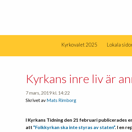
Kyrkovalet 2025
Lokala sido
Kyrkans inre liv är a
7 mars, 2019 kl. 14:22
Skrivet av
Mats Rimborg
I Kyrkans Tidning den 21 februari publicerades e
att
”Folkkyrkan ska inte styras av staten”
. I en r