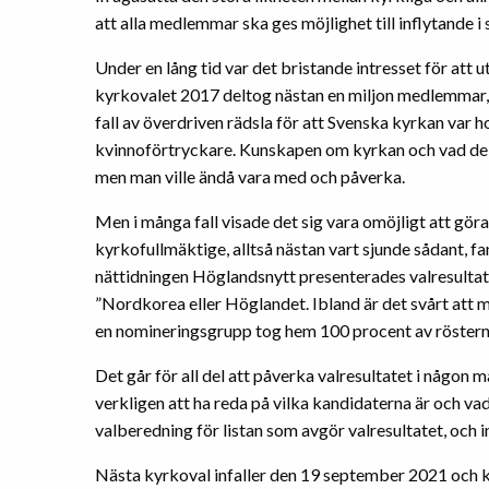
att alla medlemmar ska ges möjlighet till inflytande i s
Under en lång tid var det bristande intresset för att ut
kyrkovalet 2017 deltog nästan en miljon medlemmar, 
fall av överdriven rädsla för att Svenska kyrkan var h
kvinnoförtryckare. Kunskapen om kyrkan och vad de ol
men man ville ändå vara med och påverka.
Men i många fall visade det sig vara omöjligt att göra 
kyrkofullmäktige, alltså nästan vart sjunde sådant, fa
nättidningen Höglandsnytt presenterades valresultate
”Nordkorea eller Höglandet. Ibland är det svårt att m
en nomineringsgrupp tog hem 100 procent av rösterna.
Det går för all del att påverka valresultatet i någon 
verkligen att ha reda på vilka kandidaterna är och vad 
valberedning för listan som avgör valresultatet, och i
Nästa kyrkoval infaller den 19 september 2021 och kan