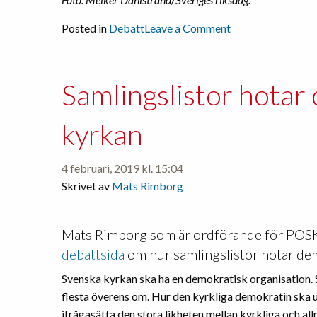
on
Posted in
Debatt
Leave a Comment
Kyrkans
inre
liv
Samlingslistor hotar
är
annat
kyrkan
än
lagar
och
4 februari, 2019 kl. 15:04
regler
Skrivet av
Mats Rimborg
Mats Rimborg som är ordförande för POSK 
debattsida
om hur samlingslistor hotar dem
Svenska kyrkan ska ha en demokratisk organisation. Så
flesta överens om. Hur den kyrkliga demokratin ska u
ifrågasätta den stora likheten mellan kyrkliga och al