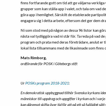
finns fortfarande gott om tid att ge väljarna verkliga
grupper som kan ställa upp i valet, och tala om vad de v
göra upp i hemlighet. Särskilt de etablerade partipol
engagera sig i detta arbete, eftersom det ger dem drag
Ni som stod med på någon av dessa 96 listor kan göra
nästa val tydliggöra vad ni står för. Ta reda på vad de 
program och prata med deras företrädare, anslut er t
lokal lista tillsammans med de likasinnade som finns d
Mats Rimborg,
ordförande för POSK i Göteborgs stift
Ur
POSKs program 2018-2021
:
En demokratisk uppbyggnad tillhör Svenska kyrkans identi
människor till uppdrag och uppgifter i kyrkan och i varj
kan däremot skifta över tid för att på ett så fullödigt sät