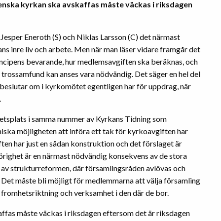
nska kyrkan ska avskaffas måste väckas i riksdagen
Jesper Eneroth (S) och Niklas Larsson (C) det närmast
ans inre liv och arbete. Men när man läser vidare framgår det
rincipens bevarande, hur medlemsavgiften ska beräknas, och
lt trossamfund kan anses vara nödvändig. Det säger en hel del
 beslutar om i kyrkomötet egentligen har för uppdrag, när
.
hetsplats i samma nummer av Kyrkans Tidning som
ekniska möjligheten att införa ett tak för kyrkoavgiften har
ften har just en sådan konstruktion och det förslaget är
llhörighet är en närmast nödvändig konsekvens av de stora
t av strukturreformen, där församlingsråden avlövas och
 Det måste bli möjligt för medlemmarna att välja församling
a fromhetsriktning och verksamhet i den där de bor.
fas måste väckas i riksdagen eftersom det är riksdagen