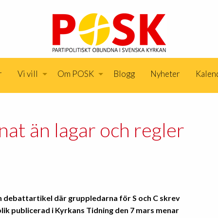
r
Vi vill
Om POSK
Blogg
Nyheter
Kalen
nnat än lagar och regler
n debattartikel där gruppledarna för S och C skrev
eplik publicerad i Kyrkans Tidning den 7 mars menar