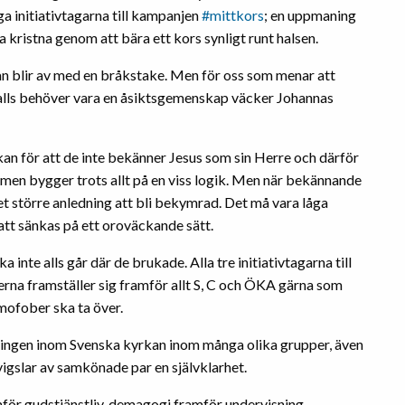
 initiativtagarna till kampanjen
#mittkors
; en uppmaning
a kristna genom att bära ett kors synligt runt halsen.
an blir av med en bråkstake. Men för oss som menar att
alls behöver vara en åsiktsgemenskap väcker Johannas
kan för att de inte bekänner Jesus som sin Herre och därför
 men bygger trots allt på en viss logik. Men när bekännande
s det större anledning att bli bekymrad. Det må vara låga
 att sänkas på ett oroväckande sätt.
ka inte alls går där de brukade. Alla tre initiativtagarna till
rna framställer sig framför allt S, C och ÖKA gärna som
mofober ska ta över.
klingen inom Svenska kyrkan inom många olika grupper, även
vigslar av samkönade par en självklarhet.
för gudstjänstliv, demagogi framför undervisning,