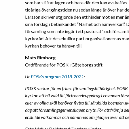
som har stiftat lagen och bara där den kan avskaffas.
tioåriga övergångstiden nu sedan länge är över har den
Larsson skriver utgjorde den ett hinder mot en mer ä
sina förslag i betänkandet ”Närhet och Samverkan”. 
församling som inte ingår i ett pastorat”, och församl
kyrkoråd. Att de sekulära partiorganisationernas mari
kyrkan behöver ta hänsyn till.
Mats Rimborg
Ordförande för POSK i Göteborgs stift
Ur
POSKs program 2018-2021
:
POSK verkar för en friare församlingstillhörighet. POSK 
kyrkan att bli vald till förtroendeuppdrag i en annan f
eller av olika skäl behöver flytta till särskilda boenden
dag att församlingsgemenskapen bryts. För att främja de
enskilde välkomnas och påminnas om glädjen över att det
Foto: Melker Dahlstrand/Sveriges riksdag.