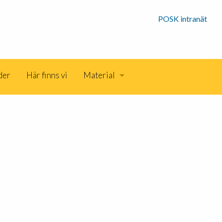
POSK intranät
der
Här finns vi
Material