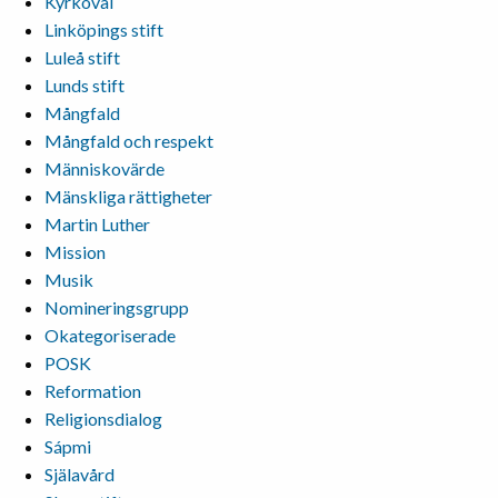
Kyrkoval
Linköpings stift
Luleå stift
Lunds stift
Mångfald
Mångfald och respekt
Människovärde
Mänskliga rättigheter
Martin Luther
Mission
Musik
Nomineringsgrupp
Okategoriserade
POSK
Reformation
Religionsdialog
Sápmi
Själavård