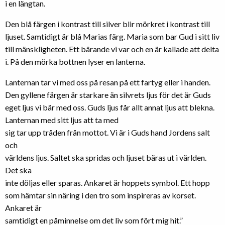
i en längtan.
Den blå färgen i kontrast till silver blir mörkret i kontrast till
ljuset. Samtidigt är blå Marias färg. Maria som bar Gud i sitt liv
till mänskligheten. Ett bärande vi var och en är kallade att delta
i. På den mörka bottnen lyser en lanterna.
Lanternan tar vi med oss på resan på ett fartyg eller i handen.
Den gyllene färgen är starkare än silvrets ljus för det är Guds
eget ljus vi bär med oss. Guds ljus får allt annat ljus att blekna.
Lanternan med sitt ljus att ta med
sig tar upp tråden från mottot. Vi är i Guds hand Jordens salt
och
världens ljus. Saltet ska spridas och ljuset bäras ut i världen.
Det ska
inte döljas eller sparas. Ankaret är hoppets symbol. Ett hopp
som hämtar sin näring i den tro som inspireras av korset.
Ankaret är
samtidigt en påminnelse om det liv som fört mig hit.”