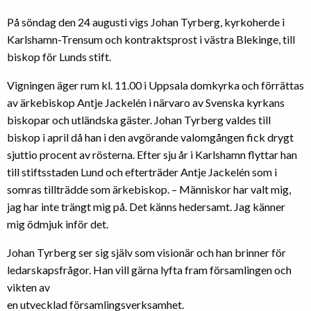
På söndag den 24 augusti vigs Johan Tyrberg, kyrkoherde i
Karlshamn-Trensum och kontraktsprost i västra Blekinge, till
biskop för Lunds stift.
Vigningen äger rum kl. 11.00 i Uppsala domkyrka och förrättas
av ärkebiskop Antje Jackelén i närvaro av Svenska kyrkans
biskopar och utländska gäster. Johan Tyrberg valdes till
biskop i april då han i den avgörande valomgången fick drygt
sjuttio procent av rösterna. Efter sju år i Karlshamn flyttar han
till stiftsstaden Lund och efterträder Antje Jackelén som i
somras tillträdde som ärkebiskop. – Människor har valt mig,
jag har inte trängt mig på. Det känns hedersamt. Jag känner
mig ödmjuk inför det.
Johan Tyrberg ser sig själv som visionär och han brinner för
ledarskapsfrågor. Han vill gärna lyfta fram församlingen och
vikten av
en utvecklad församlingsverksamhet.