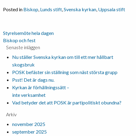
Posted in
Biskop
,
Lunds stift
,
Svenska kyrkan
,
Uppsala stift
Inläggsnavigering
Styrelsemöte hela dagen
Biskop och fest
Senaste inläggen
Nu ställer Svenska kyrkan om till ett mer hållbart
skogsbruk
POSK befäster sin ställning som näst största grupp
Psst! Det är dags nu.
Kyrkan är förhållningssätt –
inte verksamhet
Vad betyder det att POSK är partipolitiskt obundna?
Arkiv
november 2025
september 2025