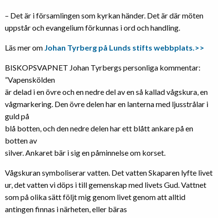
– Det är i församlingen som kyrkan händer. Det är där möten
uppstår och evangelium förkunnas i ord och handling.
Läs mer om
Johan Tyrberg på Lunds stifts webbplats.>>
BISKOPSVAPNET Johan Tyrbergs personliga kommentar:
”Vapenskölden
är delad i en övre och en nedre del av en så kallad vågskura, en
vågmarkering. Den övre delen har en lanterna med ljusstrålar i
guld på
blå botten, och den nedre delen har ett blått ankare på en
botten av
silver. Ankaret bär i sig en påminnelse om korset.
Vågskuran symboliserar vatten. Det vatten Skaparen lyfte livet
ur, det vatten vi döps i till gemenskap med livets Gud. Vattnet
som på olika sätt följt mig genom livet genom att alltid
antingen finnas i närheten, eller bäras