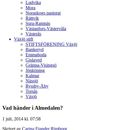
Ludvika
Mora
Noraskogs pastorat
Rättvik
Sura-Ramnäs
Västanfors-Västervåla
Västerås
Växjö stift
STIFTSFÖRENING Växjö
Bankeryd
Emmaboda
Gislaved
Gränna-Visingsö
Jönköping
Kalmar
Nässjö
Ryssby-Åby
Torsås
Växjö
Vad händer i Almedalen?
1 juli, 2014 kl. 07:58
Skrivet av
Carina Etander Rimborg