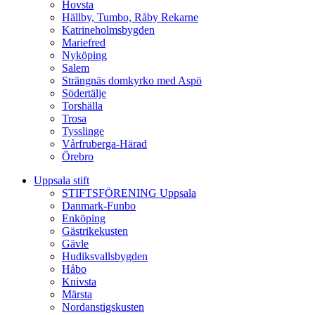
Hovsta
Hällby, Tumbo, Råby Rekarne
Katrineholmsbygden
Mariefred
Nyköping
Salem
Strängnäs domkyrko med Aspö
Södertälje
Torshälla
Trosa
Tysslinge
Vårfruberga-Härad
Örebro
Uppsala stift
STIFTSFÖRENING Uppsala
Danmark-Funbo
Enköping
Gästrikekusten
Gävle
Hudiksvallsbygden
Håbo
Knivsta
Märsta
Nordanstigskusten