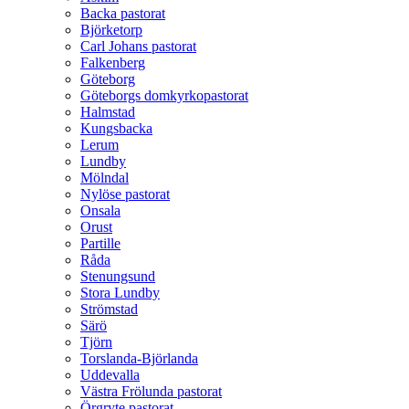
Backa pastorat
Björketorp
Carl Johans pastorat
Falkenberg
Göteborg
Göteborgs domkyrkopastorat
Halmstad
Kungsbacka
Lerum
Lundby
Mölndal
Nylöse pastorat
Onsala
Orust
Partille
Råda
Stenungsund
Stora Lundby
Strömstad
Särö
Tjörn
Torslanda-Björlanda
Uddevalla
Västra Frölunda pastorat
Örgryte pastorat