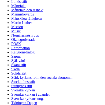
Lunds stift
Mångfald
Mångfald och respekt
Människovärde
Mänskliga rättigheter
Martin Luther
Mission
Musik
Nomineringsgrupp
Okategoriserade
POSK
Reformation
Religionsdialog
Sápmi
Själavård
Skara stift
Skola
Solidaritet
Stärk kyrkans roll i den sociala ekonomin
Stockholms stift
Strängnäs stift
Svenska kyrkan
Svenska kyrkan i utlandet
Svenska kyrkans unga
Tidningen Dagen