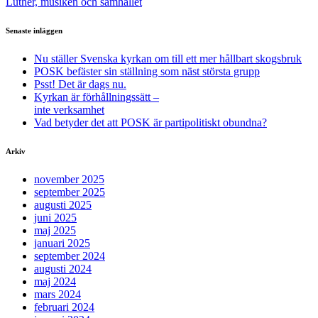
Luther, musiken och samhället
Senaste inläggen
Nu ställer Svenska kyrkan om till ett mer hållbart skogsbruk
POSK befäster sin ställning som näst största grupp
Psst! Det är dags nu.
Kyrkan är förhållningssätt –
inte verksamhet
Vad betyder det att POSK är partipolitiskt obundna?
Arkiv
november 2025
september 2025
augusti 2025
juni 2025
maj 2025
januari 2025
september 2024
augusti 2024
maj 2024
mars 2024
februari 2024