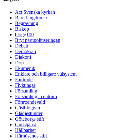
Act Svenska kyrkan
Barn Ungdomar
Begravning
Biskop
blogg100
Bryt partipolitiseringen
Debatt
Demokrati
Diakoni
Dop
Ekumenik
Enklare och billigare valsystem
Fairtrade
Flyktingar
Församling
Församling i centrum
Förtroendevald
Gästbloggare
Glädjestunder
Göteborgs stift
Gudstjänst
Hållbarhet
Härnösands stift