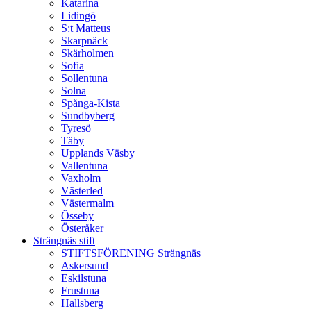
Katarina
Lidingö
S:t Matteus
Skarpnäck
Skärholmen
Sofia
Sollentuna
Solna
Spånga-Kista
Sundbyberg
Tyresö
Täby
Upplands Väsby
Vallentuna
Vaxholm
Västerled
Västermalm
Össeby
Österåker
Strängnäs stift
STIFTSFÖRENING Strängnäs
Askersund
Eskilstuna
Frustuna
Hallsberg