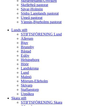
Skelleftehamn/Ursviken
Skellefteå pastorat
Sävar-Holmön
Södra Lapplands pastorat
Umeå pastorat
Vännäs-Bjurholms pastorat
Lunds stift
STIFTSFÖRENING Lund
Allerum
Bjuv
Brunnby
Båstad
Eslöv
Helsingborg
Höör
Landskrona
Lund
Malmö
Mörrum-Elleholm
Skivarp
Staffanstorp
Uppåkra
Skara stift
STIFTSFÖRENING Skara