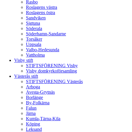
Rasbo
Roslagens västra
Roslagens östra
Sandviken
Sigtuna
Söderala
Söderhamn-Sandarne
Torsåker
Uppsala
Valbo-Hedesunda
Vattholma
Visby stift
STIFTSFÖRENING Visby
Visby domkyrkoförsamling
Västerås stift
STIFTSFÖRENING Västerås
Arboga
Avesta-Grytnäs
Borlänge
By-Folkärna
Falun
Järna
Kumla-Tärna-Kila
Köping
Leksand