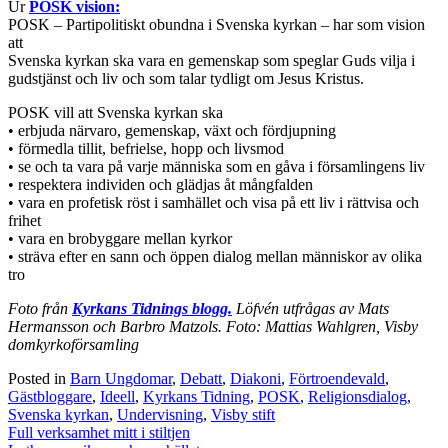
Ur
POSK vision:
POSK – Partipolitiskt obundna i Svenska kyrkan – har som vision
att
Svenska kyrkan ska vara en gemenskap som speglar Guds vilja i
gudstjänst och liv och som talar tydligt om Jesus Kristus.
POSK vill att Svenska kyrkan ska
• erbjuda närvaro, gemenskap, växt och fördjupning
• förmedla tillit, befrielse, hopp och livsmod
• se och ta vara på varje människa som en gåva i församlingens liv
• respektera individen och glädjas åt mångfalden
• vara en profetisk röst i samhället och visa på ett liv i rättvisa och
frihet
• vara en brobyggare mellan kyrkor
• sträva efter en sann och öppen dialog mellan människor av olika
tro
Foto från
Kyrkans Tidnings blogg.
Löfvén utfrågas av Mats
Hermansson och Barbro Matzols. Foto: Mattias Wahlgren, Visby
domkyrkoförsamling
Posted in
Barn Ungdomar
,
Debatt
,
Diakoni
,
Förtroendevald
,
Gästbloggare
,
Ideell
,
Kyrkans Tidning
,
POSK
,
Religionsdialog
,
Svenska kyrkan
,
Undervisning
,
Visby stift
Inläggsnavigering
Full verksamhet mitt i stiltjen