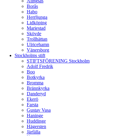
Alingsås
Borås
Habo
Herrljunga
Lidköping
Mariestad
Skövde
Trollhättan
Ulricehamn
Vänersborg
Stockholms stift
STIFTSFÖRENING Stockholm
Adolf Fredrik
Boo
Botkyrka
Bromma
Brännkyrka
Danderyd
Ekerö
Farsta
Gustav Vasa
Haninge
Huddinge
Hägersten
Järfälla