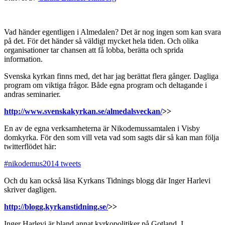
Vad händer egentligen i Almedalen? Det är nog ingen som kan svara
på det. För det händer så väldigt mycket hela tiden. Och olika
organisationer tar chansen att få lobba, berätta och sprida
information.
Svenska kyrkan finns med, det har jag berättat flera gånger. Dagliga
program om viktiga frågor. Både egna program och deltagande i
andras seminarier.
http://www.svenskakyrkan.se/almedalsveckan/
>>
En av de egna verksamheterna är Nikodemussamtalen i Visby
domkyrka. För den som vill veta vad som sagts där så kan man följa
twitterflödet här:
#nikodemus2014 tweets
Och du kan också läsa Kyrkans Tidnings blogg där Inger Harlevi
skriver dagligen.
http://blogg.kyrkanstidning.se/
>>
Inger Harlevi är bland annat kyrkopolitiker på Gotland. I