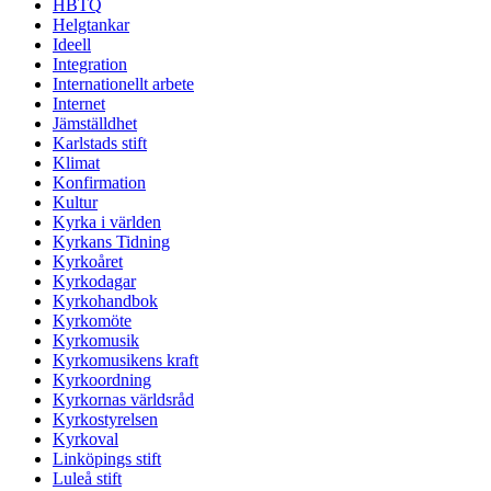
HBTQ
Helgtankar
Ideell
Integration
Internationellt arbete
Internet
Jämställdhet
Karlstads stift
Klimat
Konfirmation
Kultur
Kyrka i världen
Kyrkans Tidning
Kyrkoåret
Kyrkodagar
Kyrkohandbok
Kyrkomöte
Kyrkomusik
Kyrkomusikens kraft
Kyrkoordning
Kyrkornas världsråd
Kyrkostyrelsen
Kyrkoval
Linköpings stift
Luleå stift