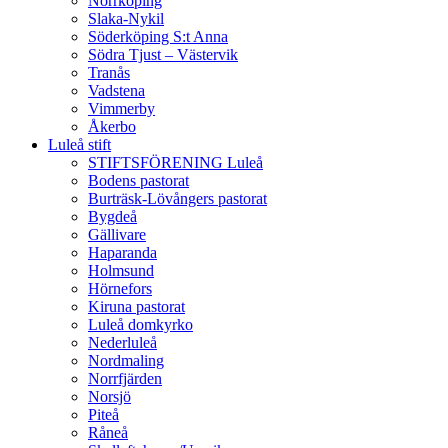
Norrköping
Slaka-Nykil
Söderköping S:t Anna
Södra Tjust – Västervik
Tranås
Vadstena
Vimmerby
Åkerbo
Luleå stift
STIFTSFÖRENING Luleå
Bodens pastorat
Burträsk-Lövångers pastorat
Bygdeå
Gällivare
Haparanda
Holmsund
Hörnefors
Kiruna pastorat
Luleå domkyrko
Nederluleå
Nordmaling
Norrfjärden
Norsjö
Piteå
Råneå