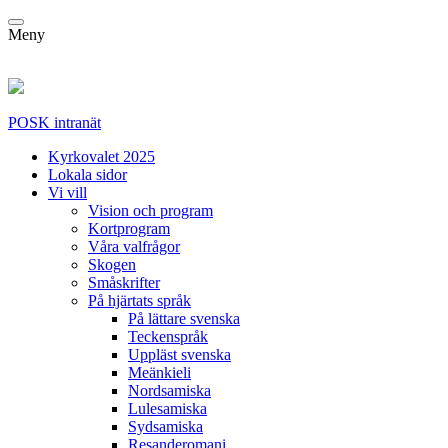
Meny
POSK intranät
Kyrkovalet 2025
Lokala sidor
Vi vill
Vision och program
Kortprogram
Våra valfrågor
Skogen
Småskrifter
På hjärtats språk
På lättare svenska
Teckenspråk
Uppläst svenska
Meänkieli
Nordsamiska
Lulesamiska
Sydsamiska
Resanderomani