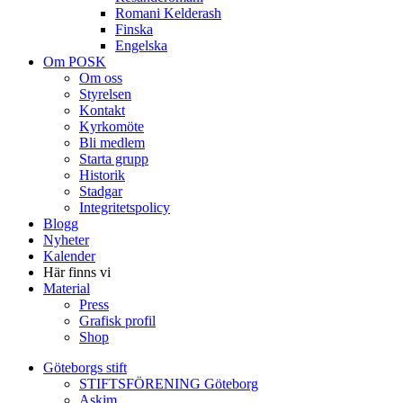
Romani Kelderash
Finska
Engelska
Om POSK
Om oss
Styrelsen
Kontakt
Kyrkomöte
Bli medlem
Starta grupp
Historik
Stadgar
Integritetspolicy
Blogg
Nyheter
Kalender
Här finns vi
Material
Press
Grafisk profil
Shop
Göteborgs stift
STIFTSFÖRENING Göteborg
Askim