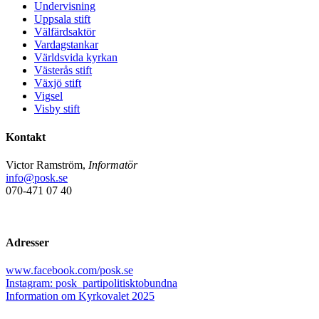
Undervisning
Uppsala stift
Välfärdsaktör
Vardagstankar
Världsvida kyrkan
Västerås stift
Växjö stift
Vigsel
Visby stift
Kontakt
Victor Ramström,
Informatör
info@posk.se
070-471 07 40
Adresser
www.facebook.com/posk.se
Instagram: posk_partipolitisktobundna
Information om Kyrkovalet 2025