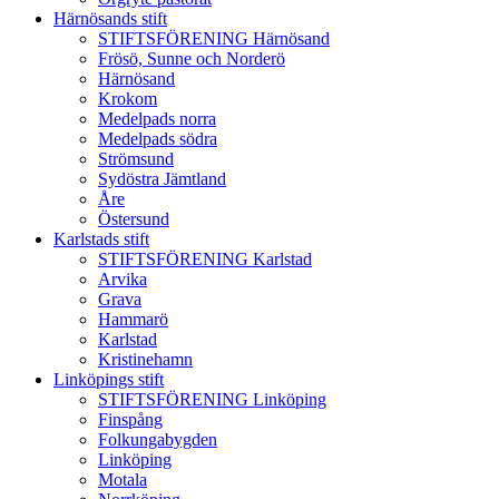
Härnösands stift
STIFTSFÖRENING Härnösand
Frösö, Sunne och Norderö
Härnösand
Krokom
Medelpads norra
Medelpads södra
Strömsund
Sydöstra Jämtland
Åre
Östersund
Karlstads stift
STIFTSFÖRENING Karlstad
Arvika
Grava
Hammarö
Karlstad
Kristinehamn
Linköpings stift
STIFTSFÖRENING Linköping
Finspång
Folkungabygden
Linköping
Motala