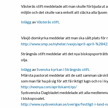
Västerås stift meddelade att man skulle förbjuda ut a
miljön och det skulle vara enkelt att släcka alla ljusen
Inlägg
av
Västerås stift
.
Växjö domkyrka meddelar att man ska sålt plats för 
http://www.smp.se/nyheter/vaxjo/april-april-%28
Strängnäs stift meddelar att det nya biskopsporträttet
olja.
Inlägg
av
Svenska kyrkan i Strängnäs stift
.
Märsta pastorat meddelar att de satt samman särski
som man får ha på sig för att få riktigt lugn och ro i k
http://neenya.com/aprilskamt/qo/
Sydsvenska Dagbladet meddelade att alla medlemmar 
i biskopsvalet.
http://www.sydsvenskan.se/sverige/festligt-i-lund-