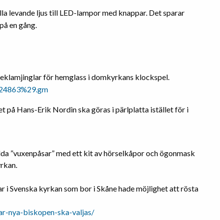
lla levande ljus till LED-lampor med knappar. Det sparar
 på en gång.
reklamjinglar för hemglass i domkyrkans klockspel.
4224863%29.gm
 på Hans-Erik Nordin ska göras i pärlplatta istället för i
lda ”vuxenpåsar” med ett kit av hörselkåpor och ögonmask
yrkan.
i Svenska kyrkan som bor i Skåne hade möjlighet att rösta
nar-nya-biskopen-ska-valjas/