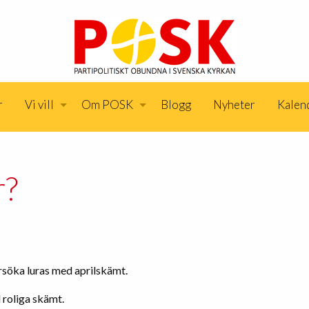
r
Vi vill
Om POSK
Blogg
Nyheter
Kalen
r?
örsöka luras med aprilskämt.
 roliga skämt.