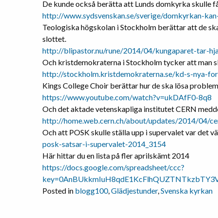
De kunde också berätta att Lunds domkyrka skulle få 
http://www.sydsvenskan.se/sverige/domkyrkan-kan-f
Teologiska högskolan i Stockholm berättar att de ska hjä
slottet.
http://blipastor.nu/rune/2014/04/kungaparet-tar-hj
Och kristdemokraterna i Stockholm tycker att man sk
http://stockholm.kristdemokraterna.se/kd-s-nya-for
Kings College Choir berättar hur de ska lösa problemet
https://www.youtube.com/watch?v=ukDAfF0-8q8
Och det aktade vetenskapliga institutet CERN meddela
http://home.web.cern.ch/about/updates/2014/04/ce
Och att POSK skulle ställa upp i supervalet var det 
posk-satsar-i-supervalet-2014_3154
Här hittar du en lista på fler aprilskämt 2014
https://docs.google.com/spreadsheet/ccc?
key=0AnBUkkmIuH8qdE1KcFlhQUZTNTkzbTY3V05
Posted in
blogg100
,
Glädjestunder
,
Svenska kyrkan