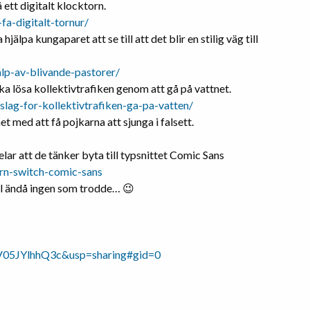
ett digitalt klocktorn.
a-digitalt-tornur/
lpa kungaparet att se till att det blir en stilig väg till
alp-av-blivande-pastorer/
a lösa kollektivtrafiken genom att gå på vattnet.
slag-for-kollektivtrafiken-ga-pa-vatten/
 med att få pojkarna att sjunga i falsett.
r att de tänker byta till typsnittet Comic Sans
rn-switch-comic-sans
väl ändå ingen som trodde… 😉
JYlhhQ3c&usp=sharing#gid=0