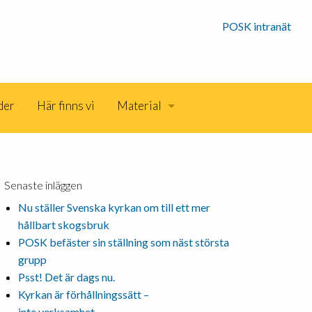
POSK intranät
der
Här finns vi
Material
Senaste inläggen
Nu ställer Svenska kyrkan om till ett mer
hållbart skogsbruk
POSK befäster sin ställning som näst största
grupp
Psst! Det är dags nu.
Kyrkan är förhållningssätt –
inte verksamhet