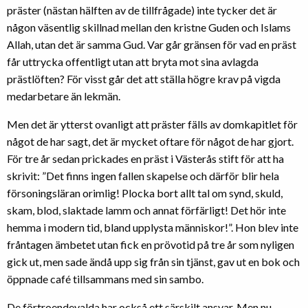
präster (nästan hälften av de tillfrågade) inte tycker det är
någon väsentlig skillnad mellan den kristne Guden och Islams
Allah, utan det är samma Gud. Var går gränsen för vad en präst
får uttrycka offentligt utan att bryta mot sina avlagda
prästlöften? För visst går det att ställa högre krav på vigda
medarbetare än lekmän.
Men det är ytterst ovanligt att präster fälls av domkapitlet för
något de har sagt, det är mycket oftare för något de har gjort.
För tre år sedan prickades en präst i Västerås stift för att ha
skrivit: ”Det finns ingen fallen skapelse och därför blir hela
försoningsläran orimlig! Plocka bort allt tal om synd, skuld,
skam, blod, slaktade lamm och annat förfärligt! Det hör inte
hemma i modern tid, bland upplysta människor!”. Hon blev inte
fråntagen ämbetet utan fick en prövotid på tre år som nyligen
gick ut, men sade ändå upp sig från sin tjänst, gav ut en bok och
öppnade café tillsammans med sin sambo.
De förtroendevalda har också ett särskilt ansvar. Men nu