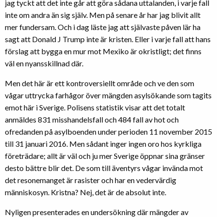
jag tyckt att det inte går att göra sådana uttalanden, i varje fall
inte om andra än sig själv. Men på senare år har jag blivit allt
mer fundersam. Och i dag läste jag att självaste påven lär ha
sagt att Donald J Trump inte är kristen. Eller i varje fall att hans
förslag att bygga en mur mot Mexiko är okristligt; det finns
väl en nyansskillnad där.
Men det här är ett kontroversiellt område och ve den som
vågar uttrycka farhågor över mängden asylsökande som tagits
emot här i Sverige. Polisens statistik visar att det totalt
anmäldes 831 misshandelsfall och 484 fall av hot och
ofredanden på asylboenden under perioden 11 november 2015
till 31 januari 2016. Men sådant inger ingen oro hos kyrkliga
företrädare; allt är väl och ju mer Sverige öppnar sina gränser
desto bättre blir det. De som till äventyrs vågar invända mot
det resonemanget är rasister och har en vedervärdig
människosyn. Kristna? Nej, det är de absolut inte.
Nyligen presenterades en undersökning där mängder av