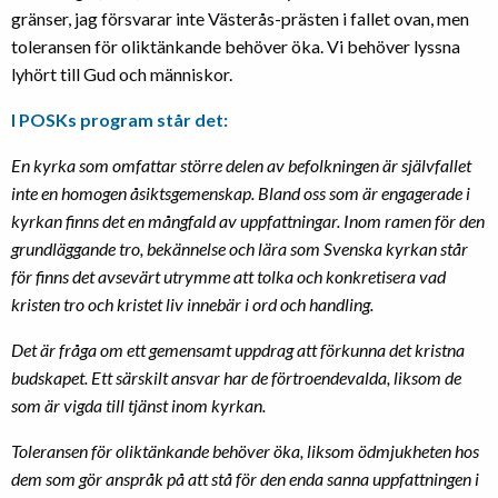
gränser, jag försvarar inte Västerås-prästen i fallet ovan, men
toleransen för oliktänkande behöver öka. Vi behöver lyssna
lyhört till Gud och människor.
I POSKs program står det:
En kyrka som omfattar större delen av befolkningen är självfallet
inte en homogen åsiktsgemenskap. Bland oss som är engagerade i
kyrkan finns det en mångfald av uppfattningar. Inom ramen för den
grundläggande tro, bekännelse och lära som Svenska kyrkan står
för finns det avsevärt utrymme att tolka och konkretisera vad
kristen tro och kristet liv innebär i ord och handling.
Det är fråga om ett gemensamt uppdrag att förkunna det kristna
budskapet. Ett särskilt ansvar har de förtroendevalda, liksom de
som är vigda till tjänst inom kyrkan.
Toleransen för oliktänkande behöver öka, liksom ödmjukheten hos
dem som gör anspråk på att stå för den enda sanna uppfattningen i