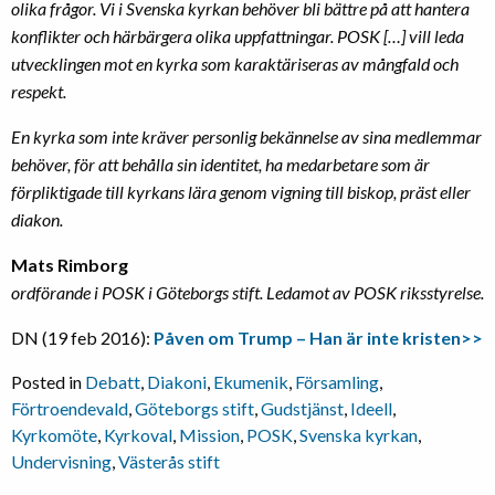
olika frågor. Vi i Svenska kyrkan behöver bli bättre på att hantera
konflikter och härbärgera olika uppfattningar. POSK […] vill leda
utvecklingen mot en kyrka som karaktäriseras av mångfald och
respekt.
En kyrka som inte kräver personlig bekännelse av sina medlemmar
behöver, för att behålla sin identitet, ha medarbetare som är
förpliktigade till kyrkans lära genom vigning till biskop, präst eller
diakon.
Mats Rimborg
ordförande i POSK i Göteborgs stift. Ledamot av POSK riksstyrelse.
DN (19 feb 2016):
Påven om Trump – Han är inte kristen>>
Posted in
Debatt
,
Diakoni
,
Ekumenik
,
Församling
,
Förtroendevald
,
Göteborgs stift
,
Gudstjänst
,
Ideell
,
Kyrkomöte
,
Kyrkoval
,
Mission
,
POSK
,
Svenska kyrkan
,
Undervisning
,
Västerås stift