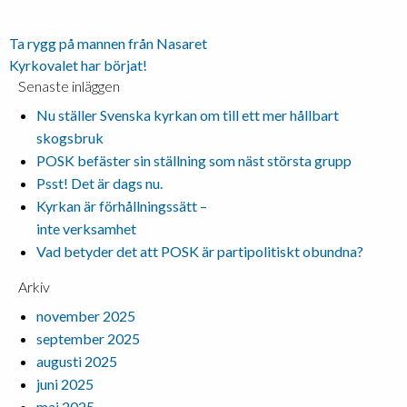
Inläggsnavigering
Ta rygg på mannen från Nasaret
Kyrkovalet har börjat!
Senaste inläggen
Nu ställer Svenska kyrkan om till ett mer hållbart
skogsbruk
POSK befäster sin ställning som näst största grupp
Psst! Det är dags nu.
Kyrkan är förhållningssätt –
inte verksamhet
Vad betyder det att POSK är partipolitiskt obundna?
Arkiv
november 2025
september 2025
augusti 2025
juni 2025
maj 2025