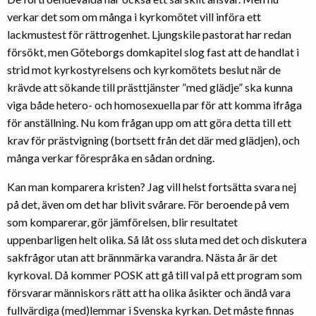
verkar det som om många i kyrkomötet vill införa ett
lackmustest för rättrogenhet. Ljungskile pastorat har redan
försökt, men Göteborgs domkapitel slog fast att de handlat i
strid mot kyrkostyrelsens och kyrkomötets beslut när de
krävde att sökande till prästtjänster ”med glädje” ska kunna
viga både hetero- och homosexuella par för att komma ifråga
för anställning. Nu kom frågan upp om att göra detta till ett
krav för prästvigning (bortsett från det där med glädjen), och
många verkar förespråka en sådan ordning.
Kan man komparera kristen? Jag vill helst fortsätta svara nej
på det, även om det har blivit svårare. För beroende på vem
som komparerar, gör jämförelsen, blir resultatet
uppenbarligen helt olika. Så låt oss sluta med det och diskutera
sakfrågor utan att brännmärka varandra. Nästa år är det
kyrkoval. Då kommer POSK att gå till val på ett program som
försvarar människors rätt att ha olika åsikter och ändå vara
fullvärdiga (med)lemmar i Svenska kyrkan. Det måste finnas