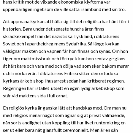
hans kritik mot de växande ekonomiska klyftorna var
uppenbarligen inget som de ville sätta i samband med sin tro.
Att uppmana kyrkan att hålla sig till det religiösa har hänt förr i
historien. Bara under det senaste hundra åren finns
skräckexempel från det nazistiska Tyskland, i diktaturens
Sovjet och i apartheidregimens Sydafrika. Så länge kyrkan
välsignar makten och vapnen får hon finnas och synas. Om hon
tiger om maktmissbruk och förtryck kan hon rentav ge glans
åt härskare och vara med och dölja vad som sker bakom murar
och i mörka vrår. I diktaturens Eritrea sitter den ortodoxa
kyrkans ärkebiskop i husarrest sedan han kritiserat regimen.
Regeringen har i stället utsett en egen lydig ärkebiskop som
står vid maktens sida i full ornat.
En religiös kyrka är ganska lätt att handskas med. Om man nu
med religiös menar något som ägnar sig åt privat välmående,
nån sorts andlighet utan koppling till hur livet runtomkring en
ser ut eller bara nåt glansfullt ceremoniellt. Men är en sån