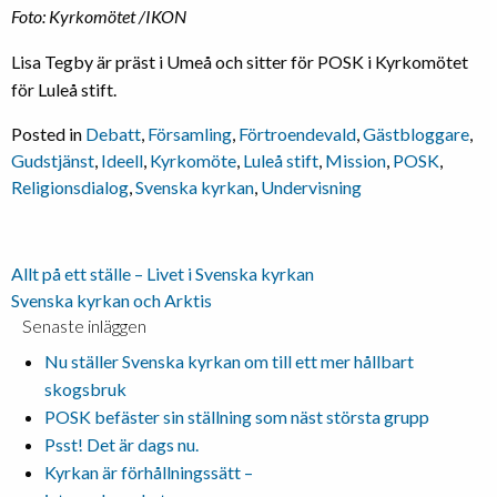
Foto: Kyrkomötet /IKON
Lisa Tegby är präst i Umeå och sitter för POSK i Kyrkomötet
för Luleå stift.
Posted in
Debatt
,
Församling
,
Förtroendevald
,
Gästbloggare
,
Gudstjänst
,
Ideell
,
Kyrkomöte
,
Luleå stift
,
Mission
,
POSK
,
Religionsdialog
,
Svenska kyrkan
,
Undervisning
Inläggsnavigering
Allt på ett ställe – Livet i Svenska kyrkan
Svenska kyrkan och Arktis
Senaste inläggen
Nu ställer Svenska kyrkan om till ett mer hållbart
skogsbruk
POSK befäster sin ställning som näst största grupp
Psst! Det är dags nu.
Kyrkan är förhållningssätt –