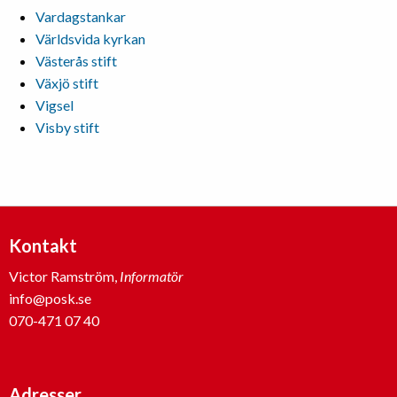
Vardagstankar
Världsvida kyrkan
Västerås stift
Växjö stift
Vigsel
Visby stift
Kontakt
Victor Ramström,
Informatör
info@posk.se
070-471 07 40
Adresser