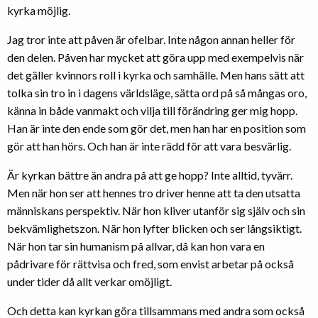
kyrka möjlig.
Jag tror inte att påven är ofelbar. Inte någon annan heller för
den delen. Påven har mycket att göra upp med exempelvis när
det gäller kvinnors roll i kyrka och samhälle. Men hans sätt att
tolka sin tro in i dagens världsläge, sätta ord på så mångas oro,
känna in både vanmakt och vilja till förändring ger mig hopp.
Han är inte den ende som gör det, men han har en position som
gör att han hörs. Och han är inte rädd för att vara besvärlig.
Är kyrkan bättre än andra på att ge hopp? Inte alltid, tyvärr.
Men när hon ser att hennes tro driver henne att ta den utsatta
människans perspektiv. När hon kliver utanför sig själv och sin
bekvämlighetszon. När hon lyfter blicken och ser långsiktigt.
När hon tar sin humanism på allvar, då kan hon vara en
pådrivare för rättvisa och fred, som envist arbetar på också
under tider då allt verkar omöjligt.
Och detta kan kyrkan göra tillsammans med andra som också