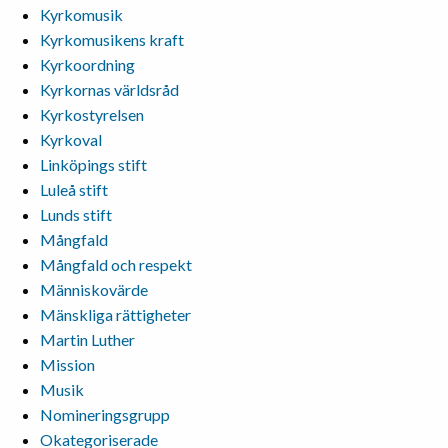
Kyrkomusik
Kyrkomusikens kraft
Kyrkoordning
Kyrkornas världsråd
Kyrkostyrelsen
Kyrkoval
Linköpings stift
Luleå stift
Lunds stift
Mångfald
Mångfald och respekt
Människovärde
Mänskliga rättigheter
Martin Luther
Mission
Musik
Nomineringsgrupp
Okategoriserade