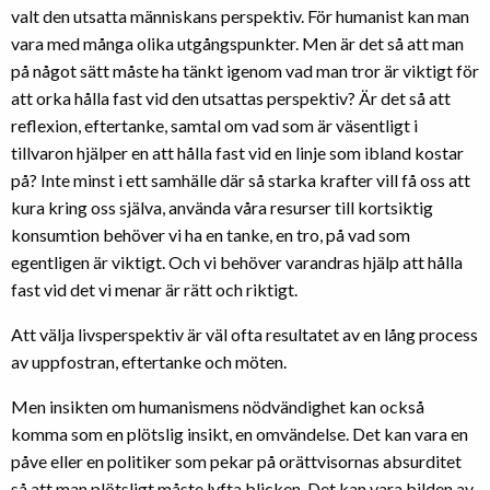
valt den utsatta människans perspektiv. För humanist kan man
vara med många olika utgångspunkter. Men är det så att man
på något sätt måste ha tänkt igenom vad man tror är viktigt för
att orka hålla fast vid den utsattas perspektiv? Är det så att
reflexion, eftertanke, samtal om vad som är väsentligt i
tillvaron hjälper en att hålla fast vid en linje som ibland kostar
på? Inte minst i ett samhälle där så starka krafter vill få oss att
kura kring oss själva, använda våra resurser till kortsiktig
konsumtion behöver vi ha en tanke, en tro, på vad som
egentligen är viktigt. Och vi behöver varandras hjälp att hålla
fast vid det vi menar är rätt och riktigt.
Att välja livsperspektiv är väl ofta resultatet av en lång process
av uppfostran, eftertanke och möten.
Men insikten om humanismens nödvändighet kan också
komma som en plötslig insikt, en omvändelse. Det kan vara en
påve eller en politiker som pekar på orättvisornas absurditet
så att man plötsligt måste lyfta blicken. Det kan vara bilden av