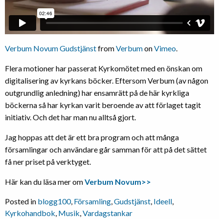
Verbum Novum Gudstjänst
from
Verbum
on
Vimeo
.
Flera motioner har passerat Kyrkomötet med en önskan om
digitalisering av kyrkans böcker. Eftersom Verbum (av någon
outgrundlig anledning) har ensamrätt på de här kyrkliga
böckerna så har kyrkan varit beroende av att förlaget tagit
initiativ. Och det har man nu alltså gjort.
Jag hoppas att det är ett bra program och att många
församlingar och användare går samman för att på det sättet
få ner priset på verktyget.
Här kan du läsa mer om
Verbum Novum>>
Posted in
blogg100
,
Församling
,
Gudstjänst
,
Ideell
,
Kyrkohandbok
,
Musik
,
Vardagstankar