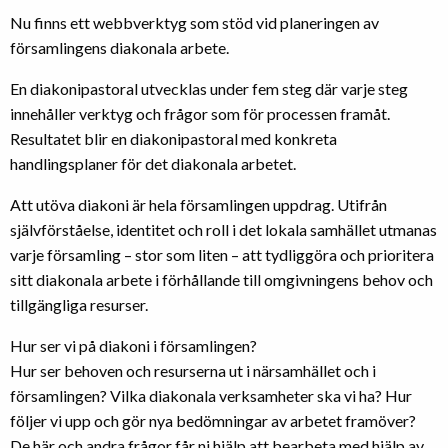
Nu finns ett webbverktyg som stöd vid planeringen av
församlingens diakonala arbete.
En diakonipastoral utvecklas under fem steg där varje steg
innehåller verktyg och frågor som för processen framåt.
Resultatet blir en diakonipastoral med konkreta
handlingsplaner för det diakonala arbetet.
​Att utöva diakoni är hela församlingen uppdrag. Utifrån
självförståelse, identitet och roll i det lokala samhället utmanas
varje församling – stor som liten – att tydliggöra och prioritera
sitt diakonala arbete i förhållande till omgivningens behov och
tillgängliga resurser.
Hur ser vi på diakoni i församlingen?
Hur ser behoven och resurserna ut i närsamhället och i
församlingen? Vilka diakonala verksamheter ska vi ha? Hur
följer vi upp och gör nya bedömningar av arbetet framöver?
De här och andra frågor får ni hjälp att bearbeta med hjälp av