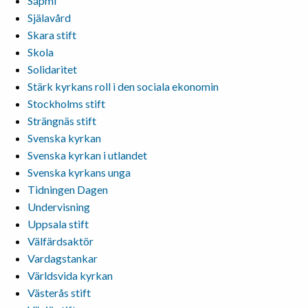
Sápmi
Själavård
Skara stift
Skola
Solidaritet
Stärk kyrkans roll i den sociala ekonomin
Stockholms stift
Strängnäs stift
Svenska kyrkan
Svenska kyrkan i utlandet
Svenska kyrkans unga
Tidningen Dagen
Undervisning
Uppsala stift
Välfärdsaktör
Vardagstankar
Världsvida kyrkan
Västerås stift