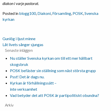
diakon i varje pastorat.
Posted in
blogg100
,
Diakoni
,
Församling
,
POSK
,
Svenska
kyrkan
Inläggsnavigering
Gunlög i ljust minne
Låt livets sånger sjungas
Senaste inläggen
Nu ställer Svenska kyrkan om till ett mer hållbart
skogsbruk
POSK befäster sin ställning som näst största grupp
Psst! Det är dags nu.
Kyrkan är förhållningssätt –
inte verksamhet
Vad betyder det att POSK är partipolitiskt obundna?
Arkiv