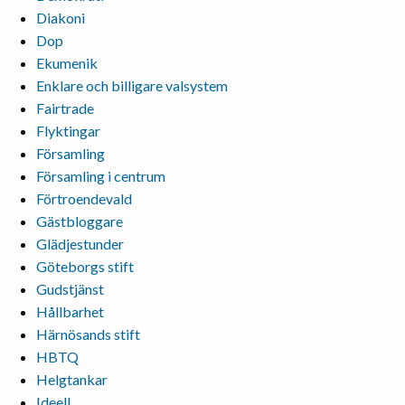
Diakoni
Dop
Ekumenik
Enklare och billigare valsystem
Fairtrade
Flyktingar
Församling
Församling i centrum
Förtroendevald
Gästbloggare
Glädjestunder
Göteborgs stift
Gudstjänst
Hållbarhet
Härnösands stift
HBTQ
Helgtankar
Ideell