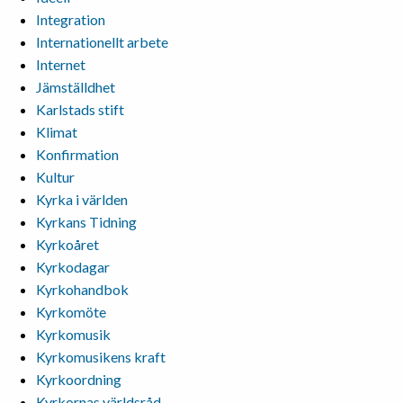
Integration
Internationellt arbete
Internet
Jämställdhet
Karlstads stift
Klimat
Konfirmation
Kultur
Kyrka i världen
Kyrkans Tidning
Kyrkoåret
Kyrkodagar
Kyrkohandbok
Kyrkomöte
Kyrkomusik
Kyrkomusikens kraft
Kyrkoordning
Kyrkornas världsråd