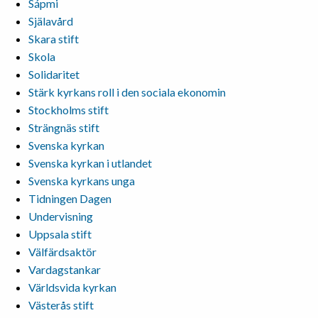
Sápmi
Själavård
Skara stift
Skola
Solidaritet
Stärk kyrkans roll i den sociala ekonomin
Stockholms stift
Strängnäs stift
Svenska kyrkan
Svenska kyrkan i utlandet
Svenska kyrkans unga
Tidningen Dagen
Undervisning
Uppsala stift
Välfärdsaktör
Vardagstankar
Världsvida kyrkan
Västerås stift