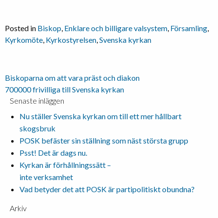
Posted in
Biskop
,
Enklare och billigare valsystem
,
Församling
,
Kyrkomöte
,
Kyrkostyrelsen
,
Svenska kyrkan
Inläggsnavigering
Biskoparna om att vara präst och diakon
700000 frivilliga till Svenska kyrkan
Senaste inläggen
Nu ställer Svenska kyrkan om till ett mer hållbart
skogsbruk
POSK befäster sin ställning som näst största grupp
Psst! Det är dags nu.
Kyrkan är förhållningssätt –
inte verksamhet
Vad betyder det att POSK är partipolitiskt obundna?
Arkiv