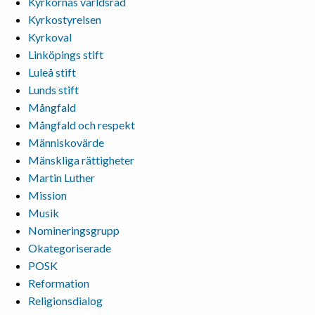
Kyrkornas världsråd
Kyrkostyrelsen
Kyrkoval
Linköpings stift
Luleå stift
Lunds stift
Mångfald
Mångfald och respekt
Människovärde
Mänskliga rättigheter
Martin Luther
Mission
Musik
Nomineringsgrupp
Okategoriserade
POSK
Reformation
Religionsdialog