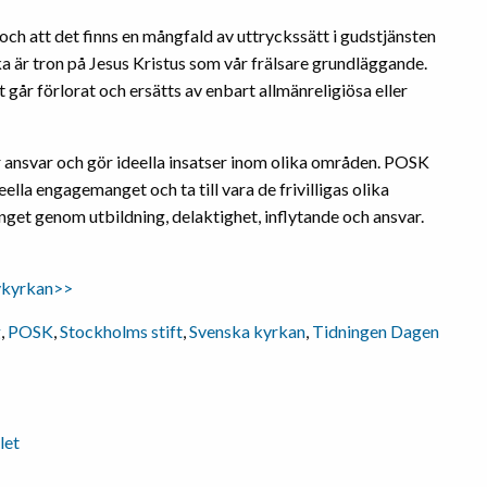
ch att det finns en mångfald av uttryckssätt i gudstjänsten
rka är tron på Jesus Kristus som vår frälsare grundläggande.
 går förlorat och ersätts av enbart allmänreligiösa eller
 ansvar och gör ideella insatser inom olika områden. POSK
eella engagemanget och ta till vara de frivilligas olika
et genom utbildning, delaktighet, inflytande och ansvar.
ykyrkan>>
g
,
POSK
,
Stockholms stift
,
Svenska kyrkan
,
Tidningen Dagen
let