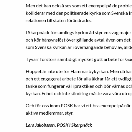
Men det kan också ses som ett exempel på de probl
kolliderar med den politiserade kyrka som Svenska ky
relationen till staten förändrades.
I Skarpnäck församlings kyrkoråd styr en svag major
och kör hänsynslöst över gällande avtal, även om det
som Svenska kyrkan är i överhängande behov av, alldel
Tyvärr förstörs samtidigt mycket gott arbete för Gu
Hoppet är inte ute för Hammarbykyrkan. Men då handl
och ett engagerat arbete för alla åldrar får ett tydl
tanke som fungerar väl i praktiken och bör värnas o
kyrkan. Enhet och inte söndring måste vara våra utr
Och för oss inom POSK har vi ett bra exempel på när 
aktiva medlemmar, styr.
Lars Jakobsson, POSK i Skarpnäck