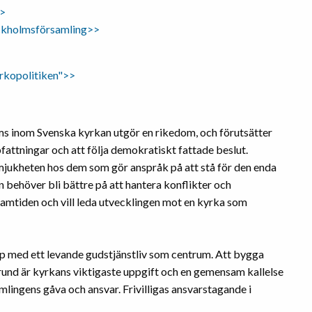
>>
stockholmsförsamling>>
kopolitiken">>
yms inom Svenska kyrkan utgör en rikedom, och förutsätter
pfattningar och att följa demokratiskt fattade beslut.
mjukheten hos dem som gör anspråk på att stå för den enda
n behöver bli bättre på att hantera konflikter och
ramtiden och vill leda utvecklingen mot en kyrka som
ap med ett levande gudstjänstliv som centrum. Att bygga
und är kyrkans viktigaste uppgift och en gemensam kallelse
amlingens gåva och ansvar. Frivilligas ansvarstagande i