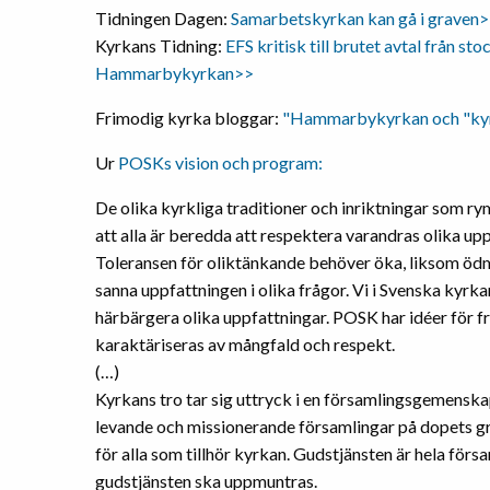
Tidningen Dagen:
Samarbetskyrkan kan gå i graven
Kyrkans Tidning:
EFS kritisk till brutet avtal från 
Hammarbykyrkan>>
Frimodig kyrka bloggar:
"Hammarbykyrkan och "kyr
Ur
POSKs vision och program:
De olika kyrkliga traditioner och inriktningar som r
att alla är beredda att respektera varandras olika up
Toleransen för oliktänkande behöver öka, liksom öd
sanna uppfattningen i olika frågor. Vi i Svenska kyrka
härbärgera olika uppfattningar. POSK har idéer för f
karaktäriseras av mångfald och respekt.
(…)
Kyrkans tro tar sig uttryck i en församlingsgemensk
levande och missionerande församlingar på dopets gr
för alla som tillhör kyrkan. Gudstjänsten är hela förs
gudstjänsten ska uppmuntras.