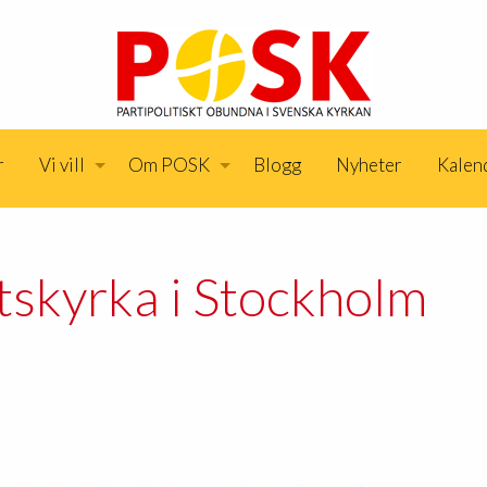
r
Vi vill
Om POSK
Blogg
Nyheter
Kalen
skyrka i Stockholm