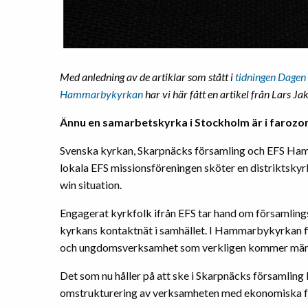
Med anledning av de artiklar som stått i
tidningen Dagen
Hammarbykyrkan
har vi här fått en artikel från Lars J
Ännu en samarbetskyrka i Stockholm är i farozo
Svenska kyrkan, Skarpnäcks församling och EFS Ham
lokala EFS missionsföreningen sköter en distriktskyr
win situation.
Engagerat kyrkfolk ifrån EFS tar hand om församlingsl
kyrkans kontaktnät i samhället. I Hammarbykyrkan fi
och ungdomsverksamhet som verkligen kommer männ
Det som nu håller på att ske i Skarpnäcks församling 
omstrukturering av verksamheten med ekonomiska f