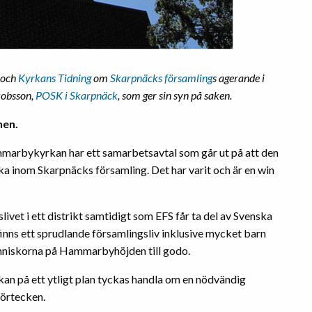
och
Kyrkans Tidning
om
Skarpnäcks församling
s agerande i
akobsson,
POSK i Skarpnäck
, som ger sin syn på saken.
nen.
marbykyrkan har ett samarbetsavtal som går ut på att den
ka inom Skarpnäcks församling. Det har varit och är en win
ivet i ett distrikt samtidigt som EFS får ta del av Svenska
nns ett sprudlande församlingsliv inklusive mycket barn
iskorna på Hammarbyhöjden till godo.
kan på ett ytligt plan tyckas handla om en nödvändig
örtecken.