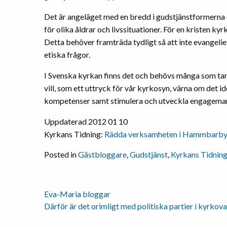
Det är angeläget med en bredd i gudstjänstformerna o
för olika åldrar och livssituationer. För en kristen ky
Detta behöver framträda tydligt så att inte evangeliet
etiska frågor.
I Svenska kyrkan finns det och behövs många som tar
vill, som ett uttryck för vår kyrkosyn, värna om det id
kompetenser samt stimulera och utveckla engagemang
Uppdaterad 2012 01 10
Kyrkans Tidning:
Rädda verksamheten i Hammbarb
Posted in
Gästbloggare
,
Gudstjänst
,
Kyrkans Tidnin
Eva-Maria bloggar
Inläggsnavigering
Därför är det orimligt med politiska partier i kyrkova