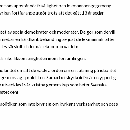
em som uppstår när frivillighet och lekmannaengagemang
rkan fortfarande utgör trots att det gått 13 år sedan
itet av socialdemokrater och moderater. De gör som de vill
 innebär en hårdhänt behandling av just de lekmannakrafter
es särskilt i tider när ekonomin vacklar.
ds rike liksom enigheten inom församlingen.
ar det om att de vackra orden om en satsning på idealitet
igt genomslag i praktiken. Samarbetskyrkoidén är en ypperlig
ch utvecklas i vår kristna gemenskap som heter Svenska
opstecken!
politiker, som inte bryr sig om kyrkans verksamhet och dess