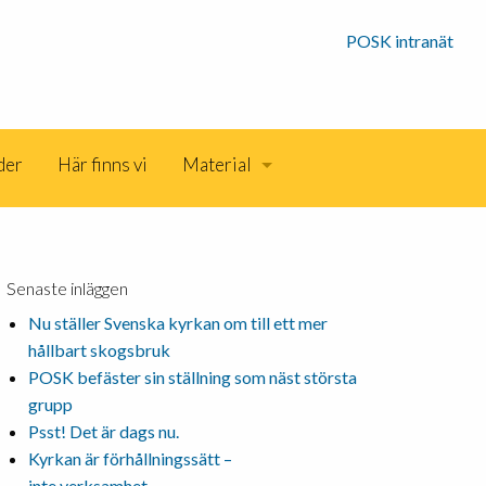
POSK intranät
der
Här finns vi
Material
Senaste inläggen
Nu ställer Svenska kyrkan om till ett mer
hållbart skogsbruk
POSK befäster sin ställning som näst största
grupp
Psst! Det är dags nu.
Kyrkan är förhållningssätt –
inte verksamhet