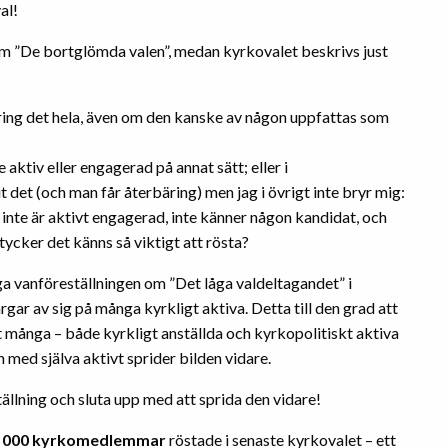
al!
om ”De bortglömda valen”, medan kyrkovalet beskrivs just
kring det hela, även om den kanske av någon uppfattas som
aktiv eller engagerad på annat sätt; eller i
 det (och man får återbäring) men jag i övrigt inte bryr mig:
g inte är aktivt engagerad, inte känner någon kandidat, och
 tycker det känns så viktigt att rösta?
ga vanföreställningen om ”Det låga valdeltagandet” i
gar av sig på många kyrkligt aktiva. Detta till den grad att
att många – både kyrkligt anställda och kyrkopolitiskt aktiva
h med själva aktivt sprider bilden vidare.
ällning och sluta upp med att sprida den vidare!
0 000 kyrkomedlemmar
röstade i senaste kyrkovalet – ett