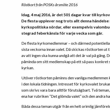
Röstkort från POSKs årsmöte 2016
Idag, 4 maj 2016, är det 501 dagar kvar till kyrk
De flesta upplever nog trots allt denna händels
kyrkopolitiska nördar, eller exempelvis valombud
stegrad feberkänsla för varje vecka som går.
De flesta kyrkomedlemmar – och därmed potentiella 
sista veckorna innan valet. Då skickas röstkorten ut
av att ingen ska kunna undgå att det är val på gång. 
påminda om sitt medlemskap på ett så pass konkret sä
kyrkan.
Utöver röstkorten påminns den vanliga medlemmen kan
i den lokala tidningen. Intresset för kyrkovalet bruka
som skrivs vara bara alltför förutsägbart. Två teman, 
ena har rubriken ”Det glömda valet” och den andra ha
Båda dessa teman utgår från en helt orimlig jämföre