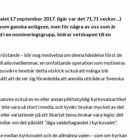
ovalet 17 september 2017. (Igår var det 71,71 veckor…)
e som ganska avlägsen, men för några av oss som är
 i en nomineringsgrupp, bidrar vetskapen till en
röstande – blir nog medvetna om denna händelse först de
 till alla medlemmar, en omfattande operation som motiveras
Dessvärre innebär detta utskick också att många blir
tt att de ser sig föranledda att anmäla utträde ur Svenska
ske också av en eller annan pliktskyldig kyrkovalsartikel
r inte vara så stort i media, och tyvärr brukar mycket av det
eller variationer på ett likartat tema brukar vara legio; det
ndlar om det påstått ”låga valdeltagandet i kyrkovalet”.
lse mellan kyrkovalet och de allmänna valen – som om kyrkan