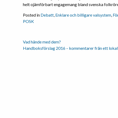
helt ojämförbart engagemang bland svenska folkröre
Posted in
Debatt
,
Enklare och billigare valsystem
,
Fö
POSK
Vad hände med dem?
Inläggsnavigering
Handboksförslag 2016 – kommentarer från ett lok