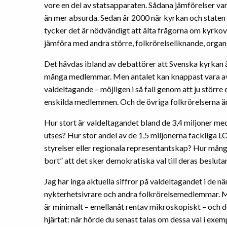
vore en del av statsapparaten. Sådana jämförelser va
än mer absurda. Sedan år 2000 när kyrkan och staten 
tycker det är nödvändigt att älta frågorna om kyrk
jämföra med andra större, folkrörelseliknande, organi
Det hävdas ibland av debattörer att Svenska kyrkan är 
många medlemmar. Men antalet kan knappast vara 
valdeltagande – möjligen i så fall genom att ju större
enskilda medlemmen. Och de övriga folkrörelserna är
Hur stort är valdeltagandet bland de 3,4 miljoner 
utses? Hur stor andel av de 1,5 miljonerna fackliga
styrelser eller regionala representantskap? Hur må
bort” att det sker demokratiska val till deras besluta
Jag har inga aktuella siffror på valdeltagandet i de n
nykterhetsivrare och andra folkrörelsemedlemmar. Me
är minimalt – emellanåt rentav mikroskopiskt – och de
hjärtat: när hörde du senast talas om dessa val i exemp