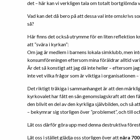
det – här kan vi verkligen tala om totalt bortglömda v
Vad kan det då bero på att dessa val inte omskrivs s
så?
Här finns det också utrymme för en liten reflektion 
att ”svära i kyrkan”:
Om jag är medlem i barnens lokala simklubb, men inte 
konsumföreningen eftersom mina föräldrar alltid varit
Är det så konstigt att jag då inte heller – eftersom ja
inte vet vilka frågor som är viktiga i organisationen –
Det riktigt tråkiga i sammanhanget är att den märkli
kyrkovalet har fått en sån genomslagskraft att den fär
den blivit en del av den kyrkliga självbilden, och så 
– bekymrar sig storligen över ”problemet”, och till oc
Låt oss därför göra upp med denna destruktiva förest
Låt oss i stället glädja oss storligen över att
nära 70