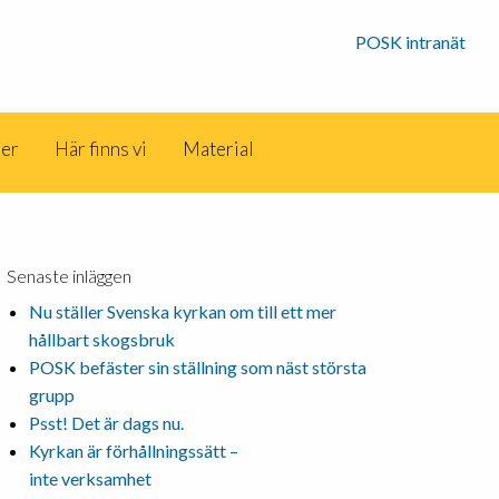
POSK intranät
der
Här finns vi
Material
Senaste inläggen
Nu ställer Svenska kyrkan om till ett mer
hållbart skogsbruk
POSK befäster sin ställning som näst största
grupp
Psst! Det är dags nu.
Kyrkan är förhållningssätt –
inte verksamhet