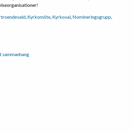
lseorganisationer!
rtroendevald
,
Kyrkomöte
,
Kyrkoval
,
Nomineringsgrupp
,
alt sammanhang