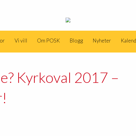
dor
Vi vill
Om POSK
Blogg
Nyheter
Kalen
de? Kyrkoval 2017 –
r!