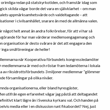
r orimliga redan på statskyrkotiden, och framstår idag som
gick skilda vägar borde det vara en självklarhet – om man
ovalets uppmärksamhetsvärde och valdeltagande – att
sationer i civilsamhället, snarare än med de allmänna valen.
något helt annat än andra folkrörelser, för att vi har så
avgörande för hur man värderar medlemsengagemang och
 en organisation är desto svårare är det att engagera den
 inga småföreningar de heller!
medlemmarna när Kooperativa förbundets kongressledamöter
 LO-medlemmarna är med och röstar fram ledamöterna i lokala
nga av riksidrottsförbundets 3 miljoner medlemmar ”glömmer
nde församlingar på olika nivåer.
ämnda organisationerna, eller bland hyresgäster,
n utifrån egen erfarenhet vågar jag påstå att deltagandet
finitivt klart lägre än i Svenska kyrkans val. Och handen på
elvis media eller i en diskussion runt fikabordet? Nej, just