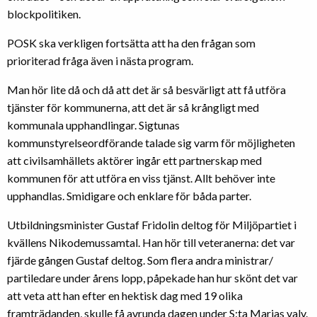
blockpolitiken.
POSK ska verkligen fortsätta att ha den frågan som
prioriterad fråga även i nästa program.
Man hör lite då och då att det är så besvärligt att få utföra
tjänster för kommunerna, att det är så krångligt med
kommunala upphandlingar. Sigtunas
kommunstyrelseordförande talade sig varm för möjligheten
att civilsamhällets aktörer ingår ett partnerskap med
kommunen för att utföra en viss tjänst. Allt behöver inte
upphandlas. Smidigare och enklare för båda parter.
Utbildningsminister Gustaf Fridolin deltog för Miljöpartiet i
kvällens Nikodemussamtal. Han hör till veteranerna: det var
fjärde gången Gustaf deltog. Som flera andra ministrar/
partiledare under årens lopp, påpekade han hur skönt det var
att veta att han efter en hektisk dag med 19 olika
framträdanden, skulle få avrunda dagen under S:ta Marias valv.