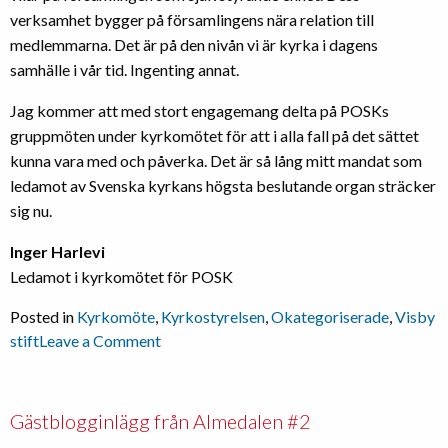
verksamhet bygger på församlingens nära relation till
medlemmarna. Det är på den nivån vi är kyrka i dagens
samhälle i vår tid. Ingenting annat.
Jag kommer att med stort engagemang delta på POSKs
gruppmöten under kyrkomötet för att i alla fall på det sättet
kunna vara med och påverka. Det är så lång mitt mandat som
ledamot av Svenska kyrkans högsta beslutande organ sträcker
sig nu.
Inger Harlevi
Ledamot i kyrkomötet för POSK
Posted in
Kyrkomöte
,
Kyrkostyrelsen
,
Okategoriserade
,
Visby
on
stift
Leave a Comment
Årets
kyrkomöte
inte
Gästblogginlägg från Almedalen #2
värt