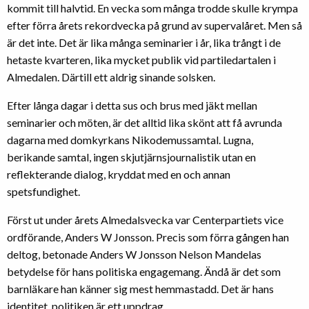
kommit till halvtid. En vecka som många trodde skulle krympa
efter förra årets rekordvecka på grund av supervalåret. Men så
är det inte. Det är lika många seminarier i år, lika trångt i de
hetaste kvarteren, lika mycket publik vid partiledartalen i
Almedalen. Därtill ett aldrig sinande solsken.
Efter långa dagar i detta sus och brus med jäkt mellan
seminarier och möten, är det alltid lika skönt att få avrunda
dagarna med domkyrkans Nikodemussamtal. Lugna,
berikande samtal, ingen skjutjärnsjournalistik utan en
reflekterande dialog, kryddat med en och annan
spetsfundighet.
Först ut under årets Almedalsvecka var Centerpartiets vice
ordförande, Anders W Jonsson. Precis som förra gången han
deltog, betonade Anders W Jonsson Nelson Mandelas
betydelse för hans politiska engagemang. Ändå är det som
barnläkare han känner sig mest hemmastadd. Det är hans
identitet, politiken är ett uppdrag.