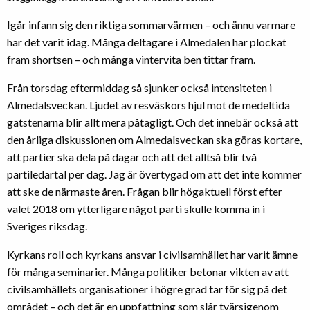
Igår infann sig den riktiga sommarvärmen – och ännu varmare
har det varit idag. Många deltagare i Almedalen har plockat
fram shortsen – och många vintervita ben tittar fram.
Från torsdag eftermiddag så sjunker också intensiteten i
Almedalsveckan. Ljudet av resväskors hjul mot de medeltida
gatstenarna blir allt mera påtagligt. Och det innebär också att
den årliga diskussionen om Almedalsveckan ska göras kortare,
att partier ska dela på dagar och att det alltså blir två
partiledartal per dag. Jag är övertygad om att det inte kommer
att ske de närmaste åren. Frågan blir högaktuell först efter
valet 2018 om ytterligare något parti skulle komma in i
Sveriges riksdag.
Kyrkans roll och kyrkans ansvar i civilsamhället har varit ämne
för många seminarier. Många politiker betonar vikten av att
civilsamhällets organisationer i högre grad tar för sig på det
området – och det är en uppfattning som slår tvärsigenom