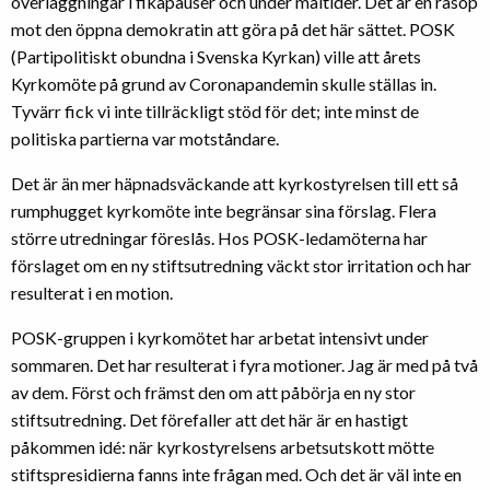
överläggningar i fikapauser och under måltider. Det är en råsop
mot den öppna demokratin att göra på det här sättet. POSK
(Partipolitiskt obundna i Svenska Kyrkan) ville att årets
Kyrkomöte på grund av Coronapandemin skulle ställas in.
Tyvärr fick vi inte tillräckligt stöd för det; inte minst de
politiska partierna var motståndare.
Det är än mer häpnadsväckande att kyrkostyrelsen till ett så
rumphugget kyrkomöte inte begränsar sina förslag. Flera
större utredningar föreslås. Hos POSK-ledamöterna har
förslaget om en ny stiftsutredning väckt stor irritation och har
resulterat i en motion.
POSK-gruppen i kyrkomötet har arbetat intensivt under
sommaren. Det har resulterat i fyra motioner. Jag är med på två
av dem. Först och främst den om att påbörja en ny stor
stiftsutredning. Det förefaller att det här är en hastigt
påkommen idé: när kyrkostyrelsens arbetsutskott mötte
stiftspresidierna fanns inte frågan med. Och det är väl inte en