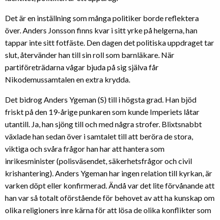
Det är en inställning som många politiker borde reflektera
över. Anders Jonsson finns kvar i sitt yrke på helgerna, han
tappar inte sitt fotfäste. Den dagen det politiska uppdraget tar
slut, återvänder han till sin roll som barnläkare. När
partiföreträdarna vågar bjuda på sig själva får
Nikodemussamtalen en extra krydda.
Det bidrog Anders Ygeman (S) till i högsta grad. Han bjöd
friskt på den 19-årige punkaren som kunde Imperiets låtar
utantill. Ja, han sjöng till och med några strofer. Blixtsnabbt
växlade han sedan över i samtalet till att beröra de stora,
viktiga och svåra frågor han har att hantera som
inrikesminister (polisväsendet, säkerhetsfrågor och civil
krishantering). Anders Ygeman har ingen relation till kyrkan, är
varken döpt eller konfirmerad. Ändå var det lite förvånande att
han var så totalt oförstående för behovet av att ha kunskap om
olika religioners inre kärna för att lösa de olika konflikter som