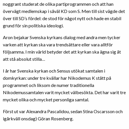
noggrant studerat de olika partiprogrammen och att han
övervägt medlemskap i såväl KD som S. Men till sist vägde det
över till SD’s fördel: de stod för något nytt och hade en stabil
grund för sin politiska ideologi.
Aron bejakar Svenska kyrkans dialog med andra men tycker
varken att kyrkan ska vara trendsättare eller vara alltför
följsamma. I min värld betyder det att kyrkan ska ägna sig åt
att stå absolut stilla…
I år har Svenska kyrkan och Sensus utökat samtalen i
domkyrkan: under tre kvällar har Nikodemus K stått på
programmet och liksom de numer traditionella
Nikodemussamtalen varit mycket välbesökta. Det har varit tre
mycket olika och mycket personliga samtal.
Först ut var Alexandra Pascalidou, sedan Stina Oscarsson och
igårkväll onsdag) Göran Rosenberg.