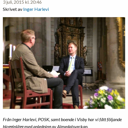
3 juli, 2015 kl. 20:46
kallas
Skrivet av
Inger Harlevi
kyrkomöte
Från Inger Harlevi, POSK, samt boende i Visby har vi fått följande
blogginlägg med anledning av Almedalsveckan.