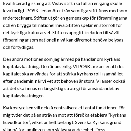
kvalificerad gissning att Visby stift i så fall än en gång skulle
leva farligt. POSK-ledamöter från samtliga stift finns med som
undertecknare. Stiften utgör en gemenskap för församlingarna
och en brygga till nationell nivå. Stiften spelar en stor roll för
det kyrkliga kulturarvet. Stiftens uppgift i relation till såväl
församlingar som nationell nivå kan däremot behöva belysas
och förtydligas.
Den andra motionen som jag är med på handlar om kyrkans
kapitalavkastning. Den är ansenlig. Vi POSK:are anser att det
kapitalet ska användas för att stärka kyrkans roll i samhället
efter pandemin, när vi vet att behoven är stora. Vi anser också
att det ska finnas en långsiktig strategi för användandet av
kapitalavkastningen.
Kyrkostyrelsen vill också centralisera ett antal funktioner. För
mig tyder det på en strävan mot att försöka etablera ”kyrkans
huvudkontor”, vilket är helt befängt. Svenska Kyrkans grund
vilar på församlingen som självstyrande enhet. Dess