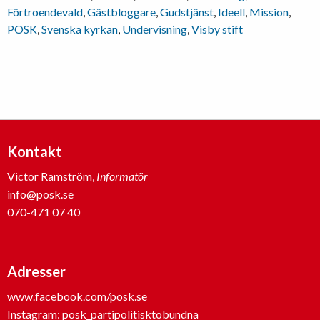
Förtroendevald
,
Gästbloggare
,
Gudstjänst
,
Ideell
,
Mission
,
POSK
,
Svenska kyrkan
,
Undervisning
,
Visby stift
Kontakt
Victor Ramström,
Informatör
info@posk.se
070-471 07 40
Adresser
www.facebook.com/posk.se
Instagram: posk_partipolitisktobundna