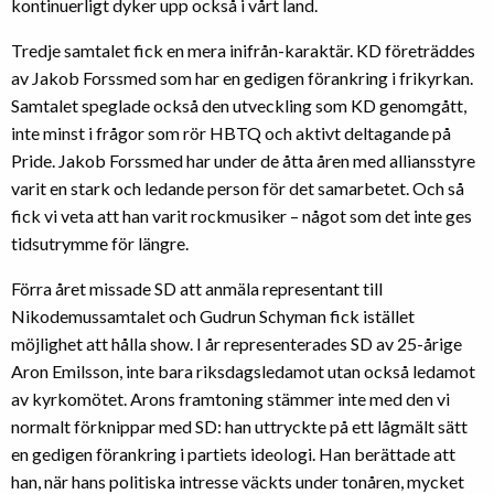
kontinuerligt dyker upp också i vårt land.
Tredje samtalet fick en mera inifrån-karaktär. KD företräddes
av Jakob Forssmed som har en gedigen förankring i frikyrkan.
Samtalet speglade också den utveckling som KD genomgått,
inte minst i frågor som rör HBTQ och aktivt deltagande på
Pride. Jakob Forssmed har under de åtta åren med alliansstyre
varit en stark och ledande person för det samarbetet. Och så
fick vi veta att han varit rockmusiker – något som det inte ges
tidsutrymme för längre.
Förra året missade SD att anmäla representant till
Nikodemussamtalet och Gudrun Schyman fick istället
möjlighet att hålla show. I år representerades SD av 25-årige
Aron Emilsson, inte bara riksdagsledamot utan också ledamot
av kyrkomötet. Arons framtoning stämmer inte med den vi
normalt förknippar med SD: han uttryckte på ett lågmält sätt
en gedigen förankring i partiets ideologi. Han berättade att
han, när hans politiska intresse väckts under tonåren, mycket