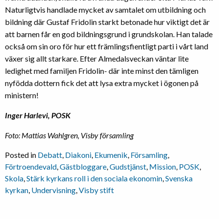
Naturligtvis handlade mycket av samtalet om utbildning och
bildning där Gustaf Fridolin starkt betonade hur viktigt det är
att barnen får en god bildningsgrund i grundskolan. Han talade
också om sin oro för hur ett främlingsfientligt parti i vårt land
växer sig allt starkare. Efter Almedalsveckan väntar lite
ledighet med familjen Fridolin- där inte minst den tämligen
nyfödda dottern fick det att lysa extra mycket i ögonen på
ministern!
Inger Harlevi, POSK
Foto: Mattias Wahlgren, Visby församling
Posted in
Debatt
,
Diakoni
,
Ekumenik
,
Församling
,
Förtroendevald
,
Gästbloggare
,
Gudstjänst
,
Mission
,
POSK
,
Skola
,
Stärk kyrkans roll i den sociala ekonomin
,
Svenska
kyrkan
,
Undervisning
,
Visby stift