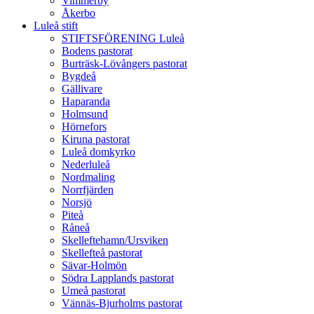
Vimmerby
Åkerbo
Luleå stift
STIFTSFÖRENING Luleå
Bodens pastorat
Burträsk-Lövångers pastorat
Bygdeå
Gällivare
Haparanda
Holmsund
Hörnefors
Kiruna pastorat
Luleå domkyrko
Nederluleå
Nordmaling
Norrfjärden
Norsjö
Piteå
Råneå
Skelleftehamn/Ursviken
Skellefteå pastorat
Sävar-Holmön
Södra Lapplands pastorat
Umeå pastorat
Vännäs-Bjurholms pastorat