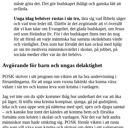
måste göra det. Det gör budskapet ihåligt och ganska lätt att
avfärda.
Unga idag behöver rustas i sin tro,
lära sig vad Bibeln säger
och vad tron leder till. Därför är det avgörande att vi överallt
där vi kan talar om Evangeliet, det glada budskapet, om Jesus
ord som förändrar liv. För i det budskapet finns mer än nog
för att förstå att varje människa har samma okränkbara värde
och värdighet. Den som har förstått det kan också med hjälp
av sin tro motivera människovärdet i skolan, på jobbet, på
sociala medier eller var än det behövs.
Avgörande för barn och ungas delaktighet
POSK skriver i sitt program om vikten att ha bra undervisning i
församlingarna, för att unga som vuxna faktiskt ska kunna växa
vidare i sin tro och kunna leva som kristna i vardagen.
Jag vet inte om du själv kommer ihåg hur underbart det var att åka
på läger, få träffa sina kristna kompisar, sjunga, gå på gudstjänst,
leka och vara uppe sent på nätterna med spel, spex och djupa samtal
– och kanske hur tomt det kändes att komma hem och försöka
fortsätta som kristen i skolan och vardagen. När det var helt andra
människor man hade omkring sig. POSK förstår vikten i att rusta
alla som vill växa som kristna och skriver om detta i sitt valprogram.