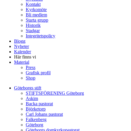
Kontakt
Kyrkomöte
Bli medlem
Starta grupp
Historik
Stadgar
Integritetspolicy
Blogg
Nyheter
Kalender
Här finns vi
Material
Press
Grafisk profil
Shop
Göteborgs stift
STIFTSFÖRENING Göteborg
Askim
Backa pastorat
Björketorp
Carl Johans pastorat
Falkenberg
Göteborg
Göteborgs domkyrkopastorat