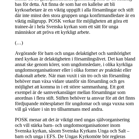
bas för detta. Att finna de som har en kallelse att bli
kyrkoarbetare är en viktig uppgift i alla församlingar och stift
där inte minst den stora gruppen unga konfirmandledare är en
viktig målgrupp. POSK verkar för möjligheten att göra ett
trainee-år i hela Svenska kyrkan som ett sätt för unga
människor att pröva ett kyrkligt arbete.
(…)
Avgörande för barn och ungas delaktighet och samhörighet
med kyrkan är delaktigheten i församlingslivet. Det kan bland
annat ske genom körer, som ungdomsledare, i olika kyrkliga
ungdomsorganisationer eller i olika former av praktiskt eller
diakonalt arbete. När man vuxit i sin tro och sin församling
behöver man växa vidare utanför sin församling och ges
möjlighet att komma in i ett större sammanhang. Ett gott
exempel är de samverkansläger mellan församlingar som
anordnas i flera stift. Stiften behöver ta ansvar för att det finns
fördjupande mötesplatser för ungdomar och unga vuxna som
vill gå vidare i sin tro tillsammans med andra.
POSK menar att det är viktigt med ungas självorganisering
och vill stärka barn- och ungdomsorganisationer inom
Svenska kyrkan, såsom Svenska Kyrkans Unga och Salt –
barn och unga i EFS. De Ungas Kyrkomöte bör regleras