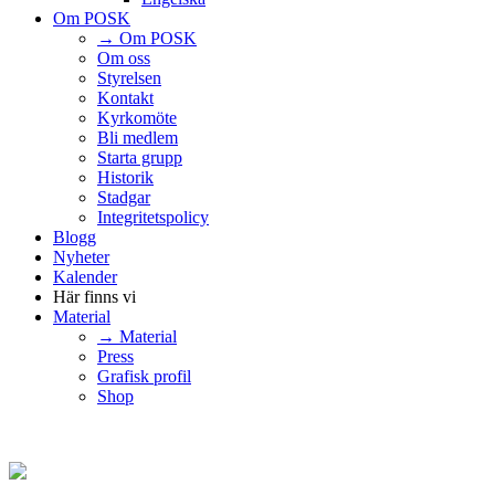
Om POSK
→ Om POSK
Om oss
Styrelsen
Kontakt
Kyrkomöte
Bli medlem
Starta grupp
Historik
Stadgar
Integritetspolicy
Blogg
Nyheter
Kalender
Här finns vi
Material
→ Material
Press
Grafisk profil
Shop