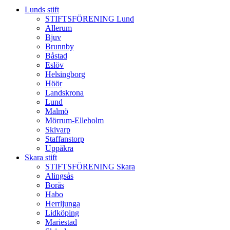
Lunds stift
STIFTSFÖRENING Lund
Allerum
Bjuv
Brunnby
Båstad
Eslöv
Helsingborg
Höör
Landskrona
Lund
Malmö
Mörrum-Elleholm
Skivarp
Staffanstorp
Uppåkra
Skara stift
STIFTSFÖRENING Skara
Alingsås
Borås
Habo
Herrljunga
Lidköping
Mariestad