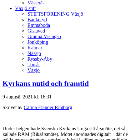
Västerås
Växjö stift
STIFTSFÖRENING Växjö
Bankeryd
Emmaboda
Gislaved
Gränna-Visingsö
Jönköping
Kalmar
Nässjö
Ryssby-Åby
Torsås
Växjö
Kyrkans nutid och framtid
9 augusti, 2021 kl. 16:31
Skrivet av
Carina Etander Rimborg
Under helgen hade Svenska Kyrkans Unga sitt årsmöte, det så
kallade RÅM (Riksårsmöte). Mötet anordnades digitalt – där de
valda representanterna samlades lokalt i stiften och genomförde