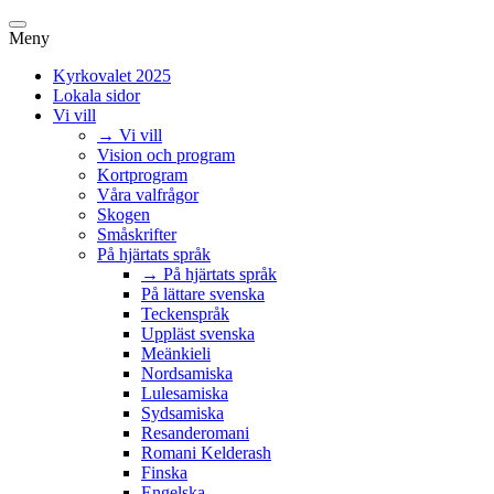
Meny
Kyrkovalet 2025
Lokala sidor
Vi vill
→ Vi vill
Vision och program
Kortprogram
Våra valfrågor
Skogen
Småskrifter
På hjärtats språk
→ På hjärtats språk
På lättare svenska
Teckenspråk
Uppläst svenska
Meänkieli
Nordsamiska
Lulesamiska
Sydsamiska
Resanderomani
Romani Kelderash
Finska
Engelska