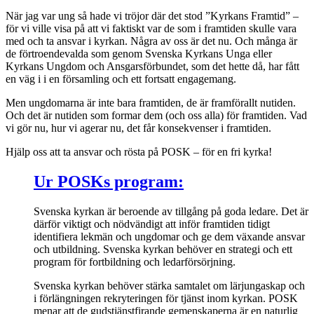
När jag var ung så hade vi tröjor där det stod ”Kyrkans Framtid” –
för vi ville visa på att vi faktiskt var de som i framtiden skulle vara
med och ta ansvar i kyrkan. Några av oss är det nu. Och många är
de förtroendevalda som genom Svenska Kyrkans Unga eller
Kyrkans Ungdom och Ansgarsförbundet, som det hette då, har fått
en väg i i en församling och ett fortsatt engagemang.
Men ungdomarna är inte bara framtiden, de är framförallt nutiden.
Och det är nutiden som formar dem (och oss alla) för framtiden. Vad
vi gör nu, hur vi agerar nu, det får konsekvenser i framtiden.
Hjälp oss att ta ansvar och rösta på POSK – för en fri kyrka!
Ur POSKs program:
Svenska kyrkan är beroende av tillgång på goda ledare. Det är
därför viktigt och nödvändigt att inför framtiden tidigt
identifiera lekmän och ungdomar och ge dem växande ansvar
och utbildning. Svenska kyrkan behöver en strategi och ett
program för fortbildning och ledarförsörjning.
Svenska kyrkan behöver stärka samtalet om lärjungaskap och
i förlängningen rekryteringen för tjänst inom kyrkan. POSK
menar att de gudstjänstfirande gemenskaperna är en naturlig