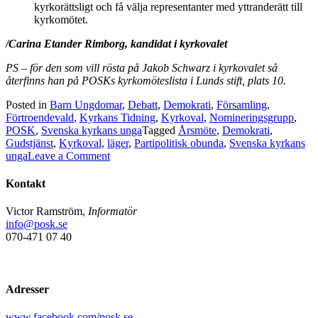
kyrkorättsligt och få välja representanter med yttranderätt till
kyrkomötet.
/Carina Etander Rimborg, kandidat i kyrkovalet
PS – för den som vill rösta på Jakob Schwarz i kyrkovalet så
återfinns han på POSKs kyrkomöteslista i Lunds stift, plats 10.
Posted in
Barn Ungdomar
,
Debatt
,
Demokrati
,
Församling
,
Förtroendevald
,
Kyrkans Tidning
,
Kyrkoval
,
Nomineringsgrupp
,
POSK
,
Svenska kyrkans unga
Tagged
Årsmöte
,
Demokrati
,
Gudstjänst
,
Kyrkoval
,
läger
,
Partipolitisk obunda
,
Svenska kyrkans
on
unga
Leave a Comment
Kyrkans
nutid
Kontakt
och
framtid
Victor Ramström,
Informatör
info@posk.se
070-471 07 40
Adresser
www.facebook.com/posk.se