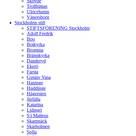
Skövde
Trollhättan
Ulricehamn
Vänersborg
Stockholms stift
STIFTSFÖRENING Stockholm
Adolf Fredrik
Boo
Botkyrka
Bromma
Brännkyrka
Danderyd
Ekerö
Farsta
Gustav Vasa
Haninge
Huddinge
Hägersten
Järfälla
Katarina
Lidingö
S:t Matteus
Skarpnäck
Skärholmen
Sofia