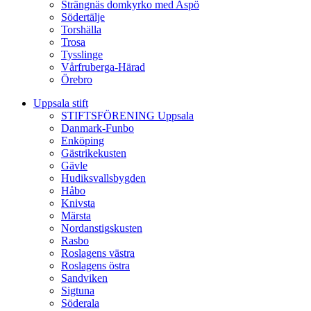
Strängnäs domkyrko med Aspö
Södertälje
Torshälla
Trosa
Tysslinge
Vårfruberga-Härad
Örebro
Uppsala stift
STIFTSFÖRENING Uppsala
Danmark-Funbo
Enköping
Gästrikekusten
Gävle
Hudiksvallsbygden
Håbo
Knivsta
Märsta
Nordanstigskusten
Rasbo
Roslagens västra
Roslagens östra
Sandviken
Sigtuna
Söderala