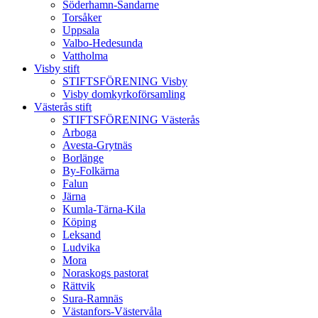
Söderhamn-Sandarne
Torsåker
Uppsala
Valbo-Hedesunda
Vattholma
Visby stift
STIFTSFÖRENING Visby
Visby domkyrkoförsamling
Västerås stift
STIFTSFÖRENING Västerås
Arboga
Avesta-Grytnäs
Borlänge
By-Folkärna
Falun
Järna
Kumla-Tärna-Kila
Köping
Leksand
Ludvika
Mora
Noraskogs pastorat
Rättvik
Sura-Ramnäs
Västanfors-Västervåla