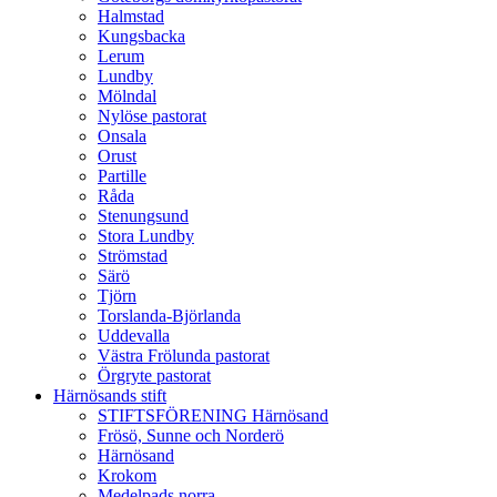
Halmstad
Kungsbacka
Lerum
Lundby
Mölndal
Nylöse pastorat
Onsala
Orust
Partille
Råda
Stenungsund
Stora Lundby
Strömstad
Särö
Tjörn
Torslanda-Björlanda
Uddevalla
Västra Frölunda pastorat
Örgryte pastorat
Härnösands stift
STIFTSFÖRENING Härnösand
Frösö, Sunne och Norderö
Härnösand
Krokom
Medelpads norra