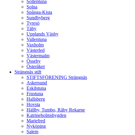
Sollentuna
Solna
Spånga-Kista
Sundbyberg
Tyresö
Täby
Upplands Väsby
Vallentuna
Vaxholm
Västerled
Västermalm
Össeby
Österåker
Strängnäs stift
STIFTSFÖRENING Strängnäs
Askersund
Eskilstuna
Frustuna
Hallsberg
Hovsta
Hällby, Tumbo, Råby Rekarne
Katrineholmsbygden
Mariefred
Nyköping
Salem