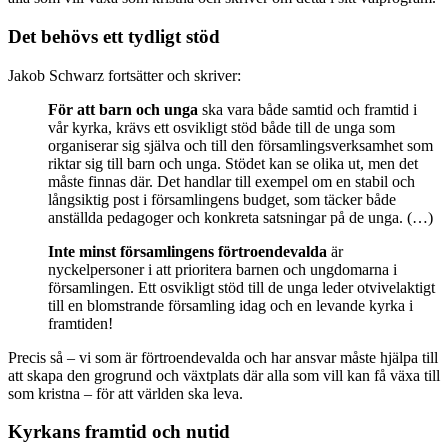
Det behövs ett tydligt stöd
Jakob Schwarz fortsätter och skriver:
För att barn och unga
ska vara både samtid och framtid i
vår kyrka, krävs ett osvikligt stöd både till de unga som
organiserar sig själva och till den församlingsverksamhet som
riktar sig till barn och unga. Stödet kan se olika ut, men det
måste finnas där. Det handlar till exempel om en stabil och
långsiktig post i församlingens budget, som täcker både
anställda pedagoger och konkreta satsningar på de unga. (…)
Inte minst församlingens förtroendevalda
är
nyckelpersoner i att prioritera barnen och ungdomarna i
församlingen. Ett osvikligt stöd till de unga leder otvivelaktigt
till en blomstrande församling idag och en levande kyrka i
framtiden!
Precis så – vi som är förtroendevalda och har ansvar måste hjälpa till
att skapa den grogrund och växtplats där alla som vill kan få växa till
som kristna – för att världen ska leva.
Kyrkans framtid och nutid