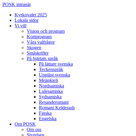
POSK intranät
Kyrkovalet 2025
Lokala sidor
Vi vill
Vision och program
Kortprogram
Våra valfrågor
Skogen
Småskrifter
På hjärtats språk
På lättare svenska
Teckenspråk
Uppläst svenska
Meänkieli
Nordsamiska
Lulesamiska
Sydsamiska
Resanderomani
Romani Kelderash
Finska
Engelska
Om POSK
Om oss
Styrelsen