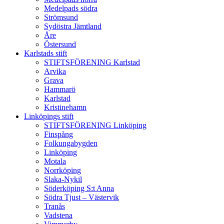
Medelpads södra
Strömsund
Sydöstra Jämtland
Åre
Östersund
Karlstads stift
STIFTSFÖRENING Karlstad
Arvika
Grava
Hammarö
Karlstad
Kristinehamn
Linköpings stift
STIFTSFÖRENING Linköping
Finspång
Folkungabygden
Linköping
Motala
Norrköping
Slaka-Nykil
Söderköping S:t Anna
Södra Tjust – Västervik
Tranås
Vadstena