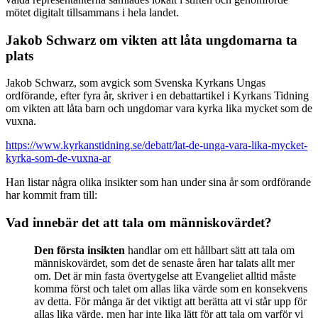
mötet digitalt tillsammans i hela landet.
Jakob Schwarz om vikten att låta ungdomarna ta
plats
Jakob Schwarz, som avgick som Svenska Kyrkans Ungas
ordförande, efter fyra år, skriver i en debattartikel i Kyrkans Tidning
om vikten att låta barn och ungdomar vara kyrka lika mycket som de
vuxna.
https://www.kyrkanstidning.se/debatt/lat-de-unga-vara-lika-mycket-
kyrka-som-de-vuxna-ar
Han listar några olika insikter som han under sina år som ordförande
har kommit fram till:
Vad innebär det att tala om människovärdet?
Den första insikten
handlar om ett hållbart sätt att tala om
människovärdet, som det de senaste åren har talats allt mer
om. Det är min fasta övertygelse att Evangeliet alltid måste
komma först och talet om allas lika värde som en konsekvens
av detta. För många är det viktigt att berätta att vi står upp för
allas lika värde, men har inte lika lätt för att tala om varför vi