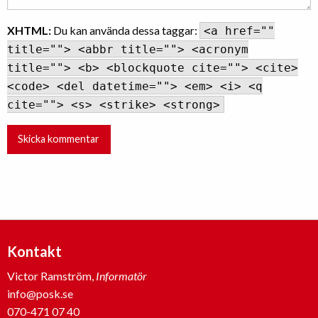
XHTML:
Du kan använda dessa taggar:
<a href=""
title=""> <abbr title=""> <acronym
title=""> <b> <blockquote cite=""> <cite>
<code> <del datetime=""> <em> <i> <q
cite=""> <s> <strike> <strong>
Kontakt
Victor Ramström,
Informatör
info@posk.se
070-471 07 40