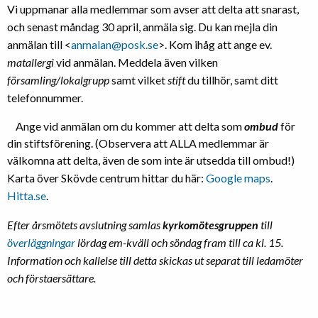
Vi uppmanar alla medlemmar som avser att delta att snarast,
och senast måndag 30 april, anmäla sig. Du kan mejla din
anmälan till <
anmalan@posk.se
>. Kom ihåg att ange ev.
matallergi
vid anmälan. Meddela även vilken
församling/lokalgrupp
samt vilket
stift
du tillhör, samt ditt
telefonnummer.
Ange vid anmälan om du kommer att delta som
ombud
för
din stiftsförening. (Observera att ALLA medlemmar är
välkomna att delta, även de som inte är utsedda till ombud!)
Karta över Skövde centrum hittar du här:
Google maps
.
Hitta.se
.
Efter årsmötets avslutning samlas
kyrkomötesgruppen
till
överläggningar
lördag em-kväll och söndag fram till ca kl. 15.
Information och kallelse till detta skickas ut separat till ledamöter
och förstaersättare.