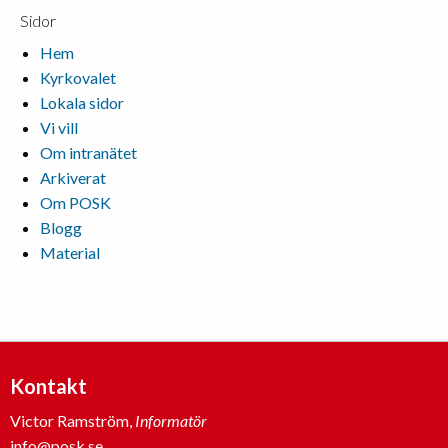
Sidor
Hem
Kyrkovalet
Lokala sidor
Vi vill
Om intranätet
Arkiverat
Om POSK
Blogg
Material
Kontakt
Victor Ramström,
Informatör
info@posk.se