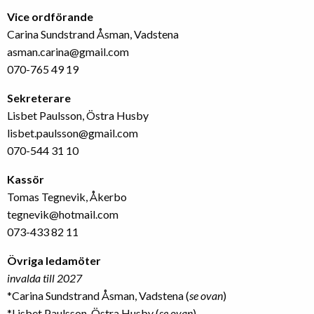
Vice ordförande
Carina Sundstrand Åsman, Vadstena
asman.carina@gmail.com
070-765 49 19
Sekreterare
Lisbet Paulsson, Östra Husby
lisbet.paulsson@gmail.com
070-544 31 10
Kassör
Tomas Tegnevik, Åkerbo
tegnevik@hotmail.com
073-433 82 11
Övriga ledamöter
invalda till 2027
*Carina Sundstrand Åsman, Vadstena (
se ovan
)
*Lisbet Paulsson, Östra Husby (
se ovan
)