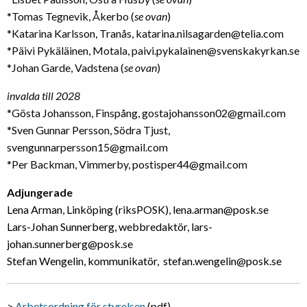
*Tomas Tegnevik, Åkerbo (
se ovan
)
*Katarina Karlsson, Tranås, katarina.nilsagarden@telia.com
*Päivi Pykäläinen, Motala, paivi.pykalainen@svenskakyrkan.se
*
Johan Garde, Vadstena
(
se ovan
)
invalda till 2028
*Gösta Johansson, Finspång, gostajohansson02@gmail.com
*Sven Gunnar Persson, Södra Tjust,
svengunnarpersson15@gmail.com
*Per Backman, Vimmerby, postisper44@gmail.com
Adjungerade
Lena Arman, Linköping (riksPOSK), lena.arman@posk.se
Lars-Johan Sunnerberg, webbredaktör, lars-
johan.sunnerberg@posk.se
Stefan Wengelin, kommunikatör, stefan.wengelin@posk.se
>
Arbetsordning för styrelsen
(pdf)