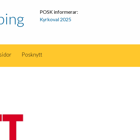
POSK informerar:
ping
Kyrkoval 2025
sidor
Posknytt