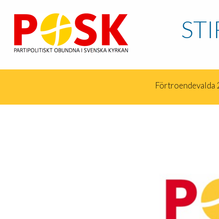
STI
Förtroendevalda