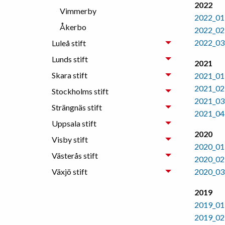
2022
Vimmerby
2022_01
Åkerbo
2022_02
2022_03
Luleå stift
Lunds stift
2021
Skara stift
2021_01
2021_02
Stockholms stift
2021_03
Strängnäs stift
2021_04
Uppsala stift
2020
Visby stift
2020_01
Västerås stift
2020_02
Växjö stift
2020_03
2019
2019_01
2019_02