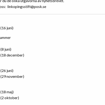
ar du de olika utgåvorna av nyhetsbrevet.
l oss: linkopingsstift@posk.se
(16 juni)
 nummer
(8 juni)
(18 december)
(26 juni)
(29 november)
(18 maj)
(2 oktober)