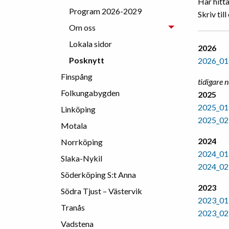
Här hitt
Program 2026-2029
Skriv til
Om oss
Lokala sidor
2026
Posknytt
2026_01
Finspång
tidigare
Folkungabygden
2025
2025_01
Linköping
2025_02
Motala
2024
Norrköping
2024_01
Slaka-Nykil
2024_02
Söderköping S:t Anna
2023
Södra Tjust – Västervik
2023_01
Tranås
2023_02
Vadstena