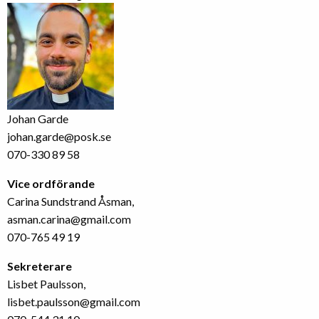
Johan Garde
johan.garde@posk.se
070-330 89 58
Vice ordförande
Carina Sundstrand Åsman,
asman.carina@gmail.com
070-765 49 19
Sekreterare
Lisbet Paulsson,
lisbet.paulsson@gmail.com