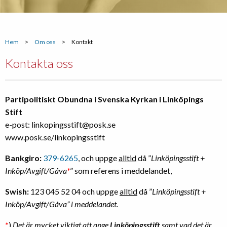
Hem
>
Om oss
>
Kontakt
Kontakta oss
Partipolitiskt Obundna i Svenska Kyrkan i Linköpings
Stift
e-post: linkopingsstift@posk.se
www.posk.se/linkopingsstift
Bankgiro:
379-6265
, och uppge
alltid
då ”
Linköpingsstift +
Inköp/Avgift/Gåva
*
” som referens i meddelandet,
Swish:
123 045 52 04 och uppge
alltid
då ”
Linköpingsstift +
Inköp/Avgift/Gåva” i meddelandet.
*
)
Det är mycket viktigt att ange
Linköpingsstift
samt vad det är