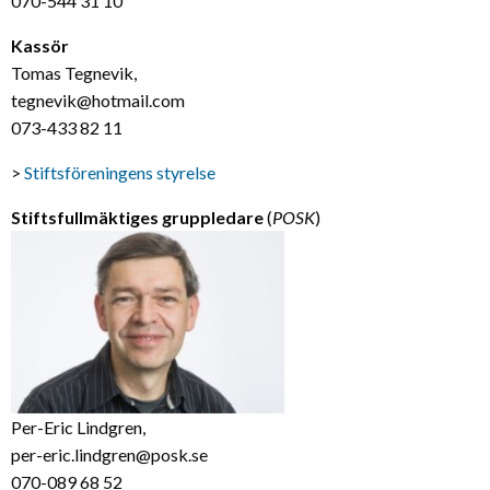
070-544 31 10
Kassör
Tomas Tegnevik,
tegnevik@hotmail.com
073-433 82 11
>
Stiftsföreningens styrelse
Stiftsfullmäktiges gruppledare
(
POSK
)
Per-Eric Lindgren,
per-eric.lindgren@posk.se
070-089 68 52