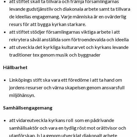
att stiftet skall ta tillvara och främja församlingarnas
levande gudstjänstliv och diakonala arbete samt ta tillvara
de ideellas engagemang. Varje människa är en ovärderlig
resurs för att bygga kyrkan starkare.
att stiftet stödjer församlingarnas viktiga arbete i att
rekrytera såväl anställda som förtroendevalda och ideella
att utveckla det kyrkliga kulturarvet och kyrkans levande
traditioner tex genom musik och byggnader
Hållbarhet
Linköpings stift ska vara ett föredöme i att ta hand om
jordens resurser och värna skapelsen genom ansvarsfull
miljöhänsyn.
Samhällsengagemang
att vidareutveckla kyrkans roll som en pådrivande
samhällsaktör och vara en tydlig röst mot orättvisor och
utanförskap, b l a genom utvecklat diakonalt arbete