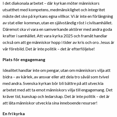
I det diakonala arbetet – där kyrkan möter människors
utsatthet med kompetens, medmänsklighet och integritet
måste det ske på kyrkans egna villkor. Vi är inte en förlängning
av stat eller kommun, utan en självständig röst i civilsamhället.
Däremot ska vi vara en samverkande aktörer med andra goda
krafter i samhället. Att vara kyrka 2025 och framåt handlar
också om att ge människor hopp i tider av kris och oro. Jesus är
vår förebild. Det är inte politik – det är efterföljelse!
Plats för engagemang
Idealitet handlar inte om pengar, utan om människors vilja att
bidra – av kärlek, av ansvar eller att dela tro såväl som tvivel
med andra. Svenska kyrkan bör bli bättre på att utveckla
arbetet med att ta emot människors vilja till engagemang. Det
kräver tid, kunskap och ledarskap. Det är inte politik – det är
att låta människor utveckla sina inneboende resurser!
En fri kyrka