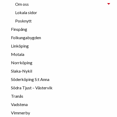
Om oss
Lokala sidor
Posknytt
Finspång
Folkungabygden
Linköping
Motala
Norrköping
Slaka-Nykil
Söderköping S:t Anna
Södra Tjust – Västervik
Tranås
Vadstena
Vimmerby