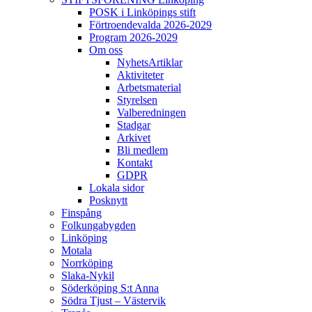
POSK i Linköpings stift
Förtroendevalda 2026-2029
Program 2026-2029
Om oss
NyhetsArtiklar
Aktiviteter
Arbetsmaterial
Styrelsen
Valberedningen
Stadgar
Arkivet
Bli medlem
Kontakt
GDPR
Lokala sidor
Posknytt
Finspång
Folkungabygden
Linköping
Motala
Norrköping
Slaka-Nykil
Söderköping S:t Anna
Södra Tjust – Västervik