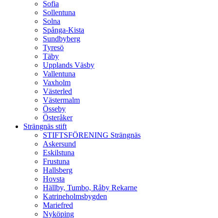
Sofia
Sollentuna
Solna
Spånga-Kista
Sundbyberg
Tyresö
Täby
Upplands Väsby
Vallentuna
Vaxholm
Västerled
Västermalm
Össeby
Österåker
Strängnäs stift
STIFTSFÖRENING Strängnäs
Askersund
Eskilstuna
Frustuna
Hallsberg
Hovsta
Hällby, Tumbo, Råby Rekarne
Katrineholmsbygden
Mariefred
Nyköping