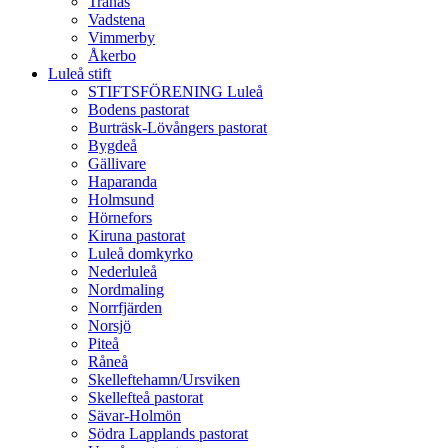
Tranås
Vadstena
Vimmerby
Åkerbo
Luleå stift
STIFTSFÖRENING Luleå
Bodens pastorat
Burträsk-Lövångers pastorat
Bygdeå
Gällivare
Haparanda
Holmsund
Hörnefors
Kiruna pastorat
Luleå domkyrko
Nederluleå
Nordmaling
Norrfjärden
Norsjö
Piteå
Råneå
Skelleftehamn/Ursviken
Skellefteå pastorat
Sävar-Holmön
Södra Lapplands pastorat