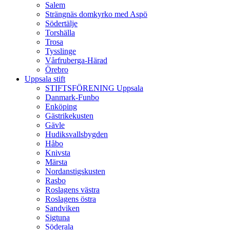
Salem
Strängnäs domkyrko med Aspö
Södertälje
Torshälla
Trosa
Tysslinge
Vårfruberga-Härad
Örebro
Uppsala stift
STIFTSFÖRENING Uppsala
Danmark-Funbo
Enköping
Gästrikekusten
Gävle
Hudiksvallsbygden
Håbo
Knivsta
Märsta
Nordanstigskusten
Rasbo
Roslagens västra
Roslagens östra
Sandviken
Sigtuna
Söderala