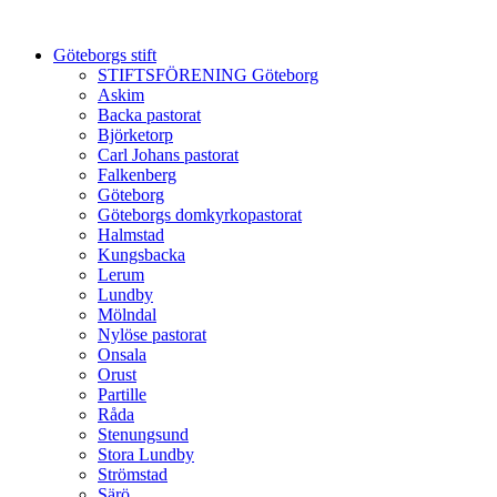
Göteborgs stift
STIFTSFÖRENING Göteborg
Askim
Backa pastorat
Björketorp
Carl Johans pastorat
Falkenberg
Göteborg
Göteborgs domkyrkopastorat
Halmstad
Kungsbacka
Lerum
Lundby
Mölndal
Nylöse pastorat
Onsala
Orust
Partille
Råda
Stenungsund
Stora Lundby
Strömstad
Särö