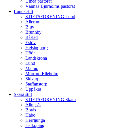
Umeå pastorat
Vännäs-Bjurholms pastorat
Lunds stift
STIFTSFÖRENING Lund
Allerum
Bjuv
Brunnby
Båstad
Eslöv
Helsingborg
Höör
Landskrona
Lund
Malmö
Mörrum-Elleholm
Skivarp
Staffanstorp
Uppåkra
Skara stift
STIFTSFÖRENING Skara
Alingsås
Borås
Habo
Herrljunga
Lidköping