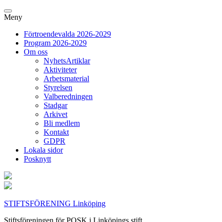
Meny
Förtroendevalda 2026-2029
Program 2026-2029
Om oss
NyhetsArtiklar
Aktiviteter
Arbetsmaterial
Styrelsen
Valberedningen
Stadgar
Arkivet
Bli medlem
Kontakt
GDPR
Lokala sidor
Posknytt
STIFTSFÖRENING Linköping
Stiftsföreningen för POSK i Linköpings stift