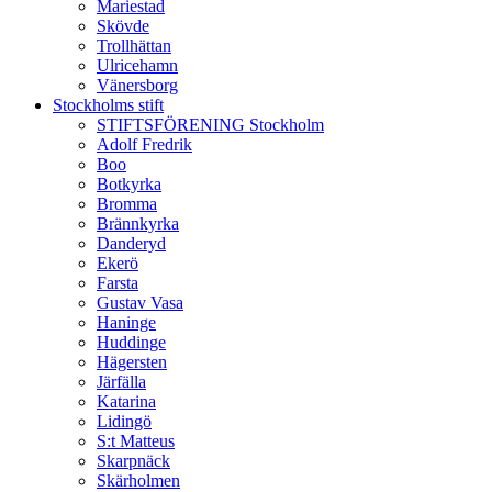
Mariestad
Skövde
Trollhättan
Ulricehamn
Vänersborg
Stockholms stift
STIFTSFÖRENING Stockholm
Adolf Fredrik
Boo
Botkyrka
Bromma
Brännkyrka
Danderyd
Ekerö
Farsta
Gustav Vasa
Haninge
Huddinge
Hägersten
Järfälla
Katarina
Lidingö
S:t Matteus
Skarpnäck
Skärholmen