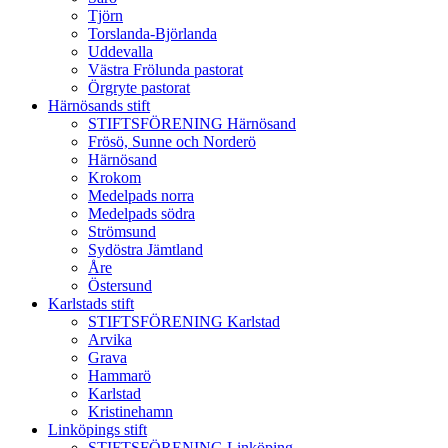
Tjörn
Torslanda-Björlanda
Uddevalla
Västra Frölunda pastorat
Örgryte pastorat
Härnösands stift
STIFTSFÖRENING Härnösand
Frösö, Sunne och Norderö
Härnösand
Krokom
Medelpads norra
Medelpads södra
Strömsund
Sydöstra Jämtland
Åre
Östersund
Karlstads stift
STIFTSFÖRENING Karlstad
Arvika
Grava
Hammarö
Karlstad
Kristinehamn
Linköpings stift
STIFTSFÖRENING Linköping