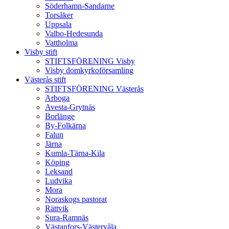
Söderhamn-Sandarne
Torsåker
Uppsala
Valbo-Hedesunda
Vattholma
Visby stift
STIFTSFÖRENING Visby
Visby domkyrkoförsamling
Västerås stift
STIFTSFÖRENING Västerås
Arboga
Avesta-Grytnäs
Borlänge
By-Folkärna
Falun
Järna
Kumla-Tärna-Kila
Köping
Leksand
Ludvika
Mora
Noraskogs pastorat
Rättvik
Sura-Ramnäs
Västanfors-Västervåla