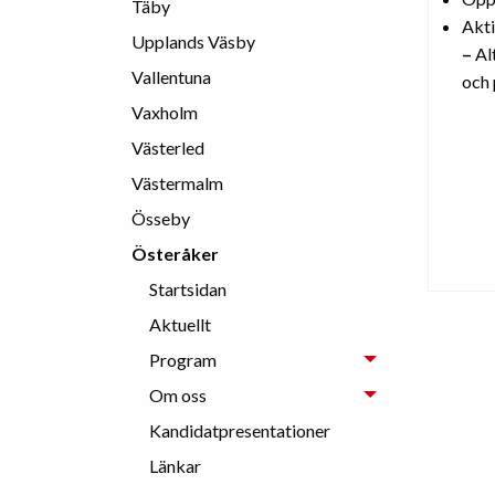
Täby
Akti
Upplands Väsby
–
Al
Vallentuna
och 
Vaxholm
Västerled
Västermalm
Össeby
Österåker
Startsidan
Aktuellt
Program
Om oss
Kandidatpresentationer
Länkar