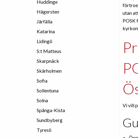
Huddinge
förtroe
Hägersten
utan at
POSK fi
Järfälla
kyrkom
Katarina
Lidingö
Pr
S:t Matteus
Skarpnäck
PO
Skärholmen
Sofia
Ös
Sollentuna
Solna
Vi vill 
Spånga-Kista
Gu
Sundbyberg
Tyresö
Öppn