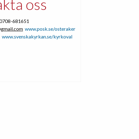
kta oss
f 0708-681651
@gmail.com
www.posk.se/osteraker
www.svenskakyrkan.se/kyrkoval