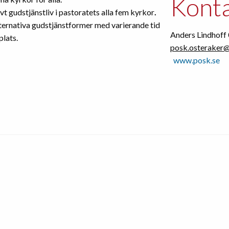
Konta
vt gudstjänstliv i pastoratets alla fem kyrkor
.
ternativa gudstjänstformer med varierande tid
Anders Lindhof
plats.
posk.osteraker
www.posk.se