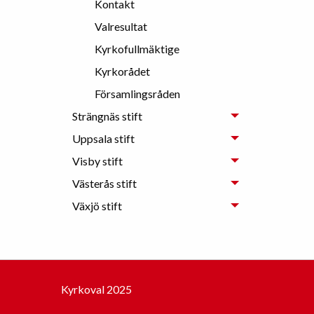
Kontakt
Valresultat
Kyrkofullmäktige
Kyrkorådet
Församlingsråden
Strängnäs stift
Uppsala stift
Visby stift
Västerås stift
Växjö stift
Kyrkoval 2025