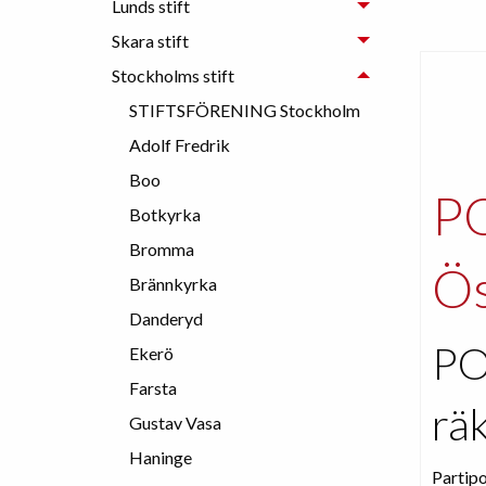
Lunds stift
Skara stift
Stockholms stift
STIFTSFÖRENING Stockholm
Adolf Fredrik
Boo
PO
Botkyrka
Bromma
Ös
Brännkyrka
Danderyd
PO
Ekerö
Farsta
rä
Gustav Vasa
Haninge
Partipo