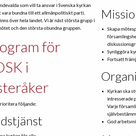
ndevalda som vill ta ansvar i Svenska kyrkan
Missio
t vara bundna till ett allmänpolitiskt parti.
nns över hela landet. Vi är näst största grupp i
ötet och den största obundna gruppen.
Skapa mötesp
församlingshe
ogram för
diskussionsgr
Synliggöra ky
Fortsatt främj
SK i
Organi
teråker
Kyrkan ska st
intresserade p
prioritera följande:
Varje församl
självbestämm
dstjänst
God arbetsmil
a kyrkor för alla.