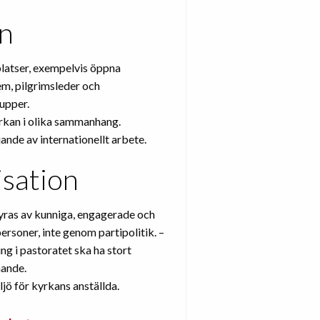
n
latser, exempelvis öppna
m, pilgrimsleder och
upper.
rkan i olika sammanhang.
ande av internationellt arbete.
sation
yras av kunniga, engagerade och
ersoner, inte genom partipolitik. –
ing i pastoratet ska ha stort
ande.
jö för kyrkans anställda.