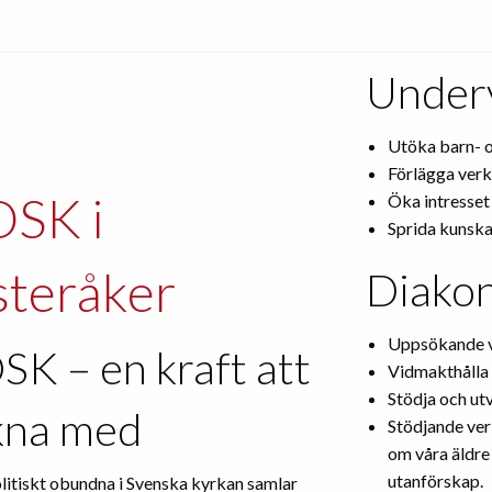
Underv
Utöka barn- 
Förlägga ver
SK i
Öka intresset
Sprida kunska
teråker
Diakon
Uppsökande v
SK – en kraft att
Vidmakthålla 
Stödja och utv
kna med
Stödjande ve
om våra äldre
utanförskap.
litiskt obundna i Svenska kyrkan samlar