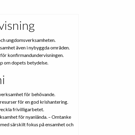
isning
och ungdomsverksamheten.
ksamhet även i nybyggda områden.
 för konfirmandundervisningen.
p om dopets betydelse.
i
erksamhet för behövande.
resurser för en god krishantering.
eckla frivilligarbetet.
rksamhet för nyanlända. – Omtanke
 med särskilt fokus på ensamhet och