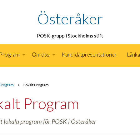
Österåker
POSK-grupp i Stockholms stift
Program
Om oss
Kandidatpresentationer
Länka
Program
>
Lokalt Program
kalt Program
t lokala program för POSK i Österåker