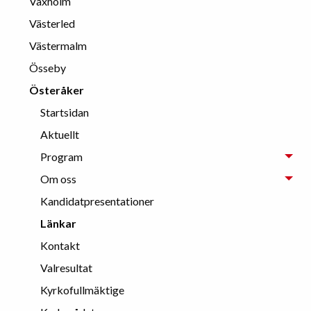
Vaxholm
Västerled
Västermalm
Össeby
Österåker
Startsidan
Aktuellt
Program
Om oss
Kandidatpresentationer
Länkar
Kontakt
Valresultat
Kyrkofullmäktige