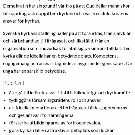
Demokratin har sin grund i vår tro på att Gud kallar människor
till uppdrag och uppgifter i kyrkan och i varje enskild kristens
ansvar för kyrkan.
Svenska kyrkans ställning håller på att förändras, från självklar
och särbehandlad till ifrågasatt och likställd, från en
organisation som i huvudsak förlitat sig på sina anställda till en
kyrka där de ideella har en betydande plats. Kompetens,
engagemang och ansvarstagande är avgörande egenskaper. De
unga har en särskild betydelse.
POSK vill
återgå till indirekta val till stiftsfullmäktige och kyrkomöte.
tydliggöra församlingsrådens roll och ansvar.
att ideella medarbetare efterfrågas, utbildas, uppmuntras
och ges ansvar i församlingarna.
förstärka utbildningarna av förtroendevalda.
göra kyrkan till en attraktiv arbetsplats som lockar