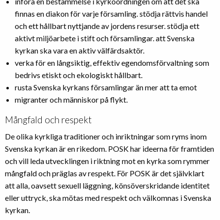
införa en bestämmelse i kyrkoordningen om att det ska
finnas en diakon för varje församling. stödja rättvis handel
och ett hållbart nyttjande av jordens resurser. stödja ett
aktivt miljöarbete i stift och församlingar. att Svenska
kyrkan ska vara en aktiv välfärdsaktör.
verka för en långsiktig, effektiv egendomsförvaltning som
bedrivs etiskt och ekologiskt hållbart.
rusta Svenska kyrkans församlingar än mer att ta emot
migranter och människor på flykt.
Mångfald och respekt
De olika kyrkliga traditioner och inriktningar som ryms inom
Svenska kyrkan är en rikedom. POSK har ideerna för framtiden
och vill leda utvecklingen i riktning mot en kyrka som rymmer
mångfald och präglas av respekt. För POSK är det självklart
att alla, oavsett sexuell läggning, könsöverskridande identitet
eller uttryck, ska mötas med respekt och välkomnas i Svenska
kyrkan.