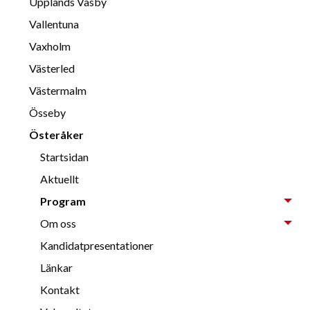
Upplands Väsby
Vallentuna
Vaxholm
Västerled
Västermalm
Össeby
Österåker
Startsidan
Aktuellt
Program
Om oss
Kandidatpresentationer
Länkar
Kontakt