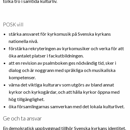
tolka tro i samtida kulturliv.
POSK vill
stärka ansvaret för kyrkomusik på Svenska kyrkans
nationella nivå.
förstärka rekryteringen av kyrkomusiker och verka för att
öka antalet platser i fackutbildningen.
att en revision av psalmboken ges nödvändig tid, sker i
dialog och är noggrann med språkliga och musikaliska
kompetenser.
värna det viktiga kulturarv som utgörs av bland annat
kyrkor och kyrkogårdar, och att hålla kyrkor öppna med
hög tillgänglighet.
öka församlingarnas samverkan med det lokala kulturlivet.
Ge och ta ansvar
En demokratisk uppbyggnad tillhör Svenska kyrkans identitet.