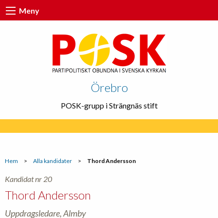
Meny
Örebro
POSK-grupp i Strängnäs stift
Hem
>
Alla kandidater
>
Thord Andersson
Kandidat nr 20
Thord Andersson
Uppdragsledare, Almby