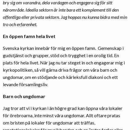
bry sig om varandra, dela vardagen och engagera sig för sitt
närområde. Ideella sektorn är inte bara ett komplement till den
offentliga eller privata sektorn. Jag hoppas nu kunna bidra med min
tro och erfarenhet.
En öppen famn hela livet
Svenska kyrkan innebär för mig en öppen famn. Gemenskap i
gudstjänst och grupper, stöd och trygghet i en orolig tid. En
plats för hela livet. När jag nu tar steget in och engagerar mig i
kyrkopolitiken, så vill gärna driva frågor om våra barn och
ungdomar, om en stödjande och kärleksfull diakoni och ett
levande församlingsliv.
Barn och ungdomar
Jag tror att vi i kyrkan i än högre grad kan öppna våra lokaler
för örebroarna, inte minst våra ungdomar. Allt oftare pratas
om bristen på lokaler för ungdomar att träffas,
repetetionslokaler för musikbanden och en ”extra farfar eller