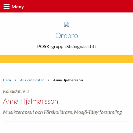
Meny
Örebro
POSK-grupp i Strängnäs stift
Hem
>
Alla kandidater
>
Anna Hjalmarsson
Kandidat nr 2
Anna Hjalmarsson
Musikterapeut och Förskollärare, Mosjö-Täby församling