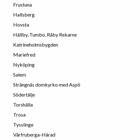
Frustuna
Hallsberg
Hovsta
Hällby, Tumbo, Råby Rekarne
Katrineholmsbygden
Mariefred
Nyköping
Salem
Strängnäs domkyrko med Aspö
Södertälje
Torshälla
Trosa
Tysslinge
Vårfruberga-Härad