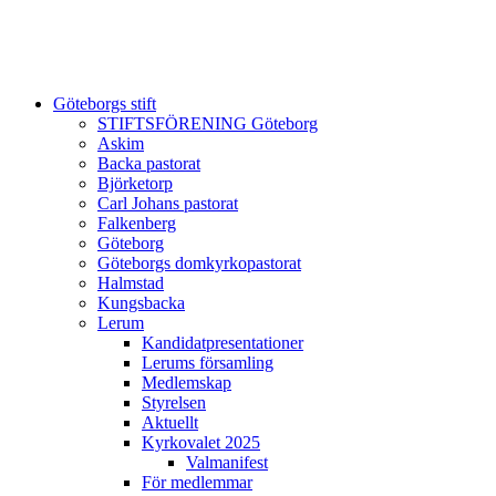
Göteborgs stift
STIFTSFÖRENING Göteborg
Askim
Backa pastorat
Björketorp
Carl Johans pastorat
Falkenberg
Göteborg
Göteborgs domkyrkopastorat
Halmstad
Kungsbacka
Lerum
Kandidatpresentationer
Lerums församling
Medlemskap
Styrelsen
Aktuellt
Kyrkovalet 2025
Valmanifest
För medlemmar