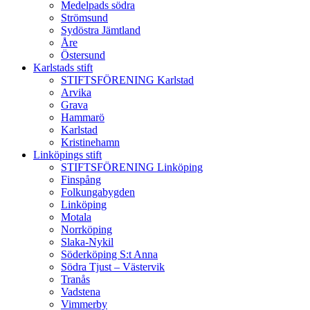
Medelpads södra
Strömsund
Sydöstra Jämtland
Åre
Östersund
Karlstads stift
STIFTSFÖRENING Karlstad
Arvika
Grava
Hammarö
Karlstad
Kristinehamn
Linköpings stift
STIFTSFÖRENING Linköping
Finspång
Folkungabygden
Linköping
Motala
Norrköping
Slaka-Nykil
Söderköping S:t Anna
Södra Tjust – Västervik
Tranås
Vadstena
Vimmerby