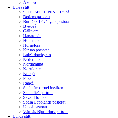
Åkerbo
Luleå stift
STIFTSFÖRENING Luleå
Bodens pastorat
Burträsk-Lövångers pastorat
Bygdeå
Gällivare
Haparanda
Holmsund
Hörnefors
Kiruna pastorat
Luleå domkyrko
Nederluleå
Nordmaling
Norrfjärden
Norsjö
Piteå
Råneå
Skelleftehamn/Ursviken
Skellefteå pastorat
Sävar-Holmön
Södra Lapplands pastorat
Umeå pastorat
Vännäs-Bjurholms pastorat
Lunds stift