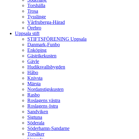
Torshälla
Trosa
Tysslinge
Vårfruberga-Härad
Örebro
Uppsala stift
STIFTSFÖRENING Uppsala
Danmark-Funbo
Enköping
Gästrikekusten
Gävle
Hudiksvallsbygden
Håbo
Knivsta
Märsta
Nordanstigskusten
Rasbo
Roslagens västra
Roslagens östra
Sandviken
Sigtuna
Söderala
Söderhamn-Sandarne
Torsåker