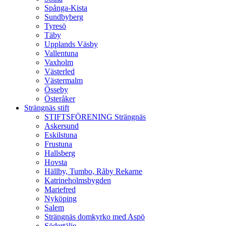
Spånga-Kista
Sundbyberg
Tyresö
Täby
Upplands Väsby
Vallentuna
Vaxholm
Västerled
Västermalm
Össeby
Österåker
Strängnäs stift
STIFTSFÖRENING Strängnäs
Askersund
Eskilstuna
Frustuna
Hallsberg
Hovsta
Hällby, Tumbo, Råby Rekarne
Katrineholmsbygden
Mariefred
Nyköping
Salem
Strängnäs domkyrko med Aspö
Södertälje