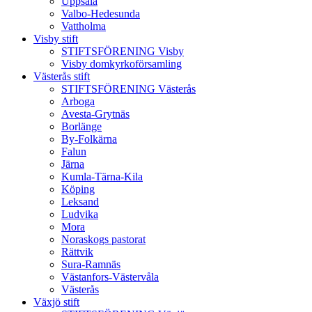
Uppsala
Valbo-Hedesunda
Vattholma
Visby stift
STIFTSFÖRENING Visby
Visby domkyrkoförsamling
Västerås stift
STIFTSFÖRENING Västerås
Arboga
Avesta-Grytnäs
Borlänge
By-Folkärna
Falun
Järna
Kumla-Tärna-Kila
Köping
Leksand
Ludvika
Mora
Noraskogs pastorat
Rättvik
Sura-Ramnäs
Västanfors-Västervåla
Västerås
Växjö stift