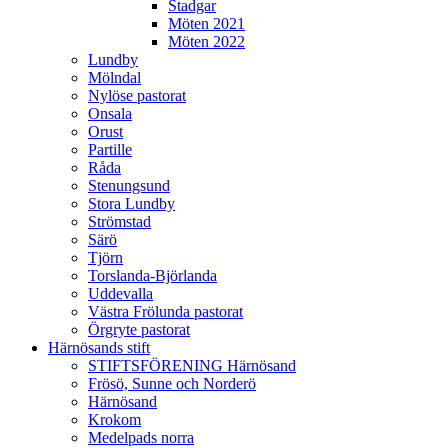
Stadgar
Möten 2021
Möten 2022
Lundby
Mölndal
Nylöse pastorat
Onsala
Orust
Partille
Råda
Stenungsund
Stora Lundby
Strömstad
Särö
Tjörn
Torslanda-Björlanda
Uddevalla
Västra Frölunda pastorat
Örgryte pastorat
Härnösands stift
STIFTSFÖRENING Härnösand
Frösö, Sunne och Norderö
Härnösand
Krokom
Medelpads norra