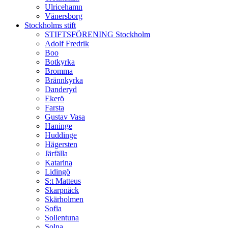
Ulricehamn
Vänersborg
Stockholms stift
STIFTSFÖRENING Stockholm
Adolf Fredrik
Boo
Botkyrka
Bromma
Brännkyrka
Danderyd
Ekerö
Farsta
Gustav Vasa
Haninge
Huddinge
Hägersten
Järfälla
Katarina
Lidingö
S:t Matteus
Skarpnäck
Skärholmen
Sofia
Sollentuna
Solna