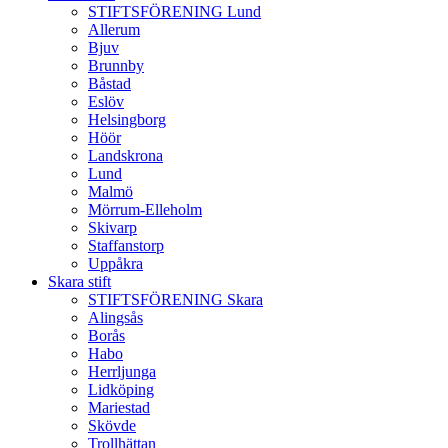
STIFTSFÖRENING Lund
Allerum
Bjuv
Brunnby
Båstad
Eslöv
Helsingborg
Höör
Landskrona
Lund
Malmö
Mörrum-Elleholm
Skivarp
Staffanstorp
Uppåkra
Skara stift
STIFTSFÖRENING Skara
Alingsås
Borås
Habo
Herrljunga
Lidköping
Mariestad
Skövde
Trollhättan