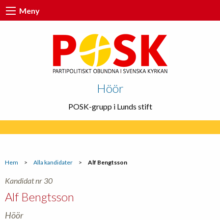
Meny
Höör
POSK-grupp i Lunds stift
Hem
>
Alla kandidater
>
Alf Bengtsson
Kandidat nr 30
Alf Bengtsson
Höör