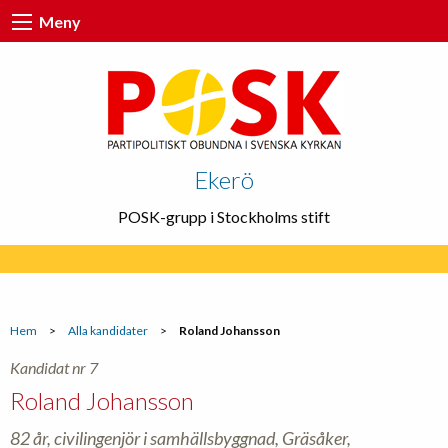
Meny
Ekerö
POSK-grupp i Stockholms stift
Hem
>
Alla kandidater
>
Roland Johansson
Kandidat nr 7
Roland Johansson
82 år, civilingenjör i samhällsbyggnad, Gräsåker,