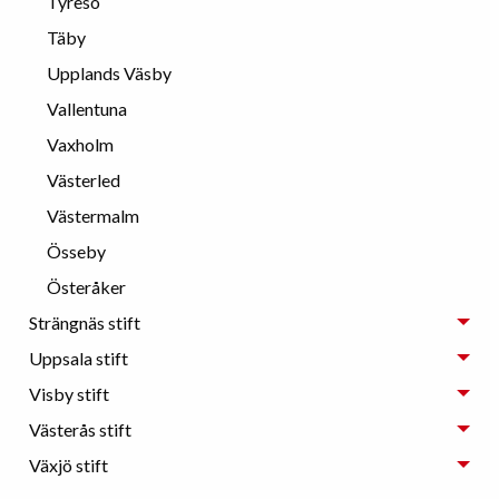
Tyresö
Täby
Upplands Väsby
Vallentuna
Vaxholm
Västerled
Västermalm
Össeby
Österåker
Strängnäs stift
Uppsala stift
Visby stift
Västerås stift
Växjö stift