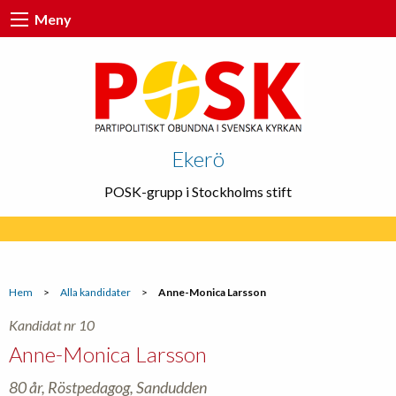
Meny
Ekerö
POSK-grupp i Stockholms stift
Hem
>
Alla kandidater
>
Anne-Monica Larsson
Kandidat nr 10
Anne-Monica Larsson
80 år, Röstpedagog, Sandudden