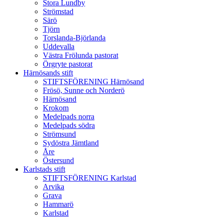
Stora Lundby
Strömstad
Särö
Tjörn
Torslanda-Björlanda
Uddevalla
Västra Frölunda pastorat
Örgryte pastorat
Härnösands stift
STIFTSFÖRENING Härnösand
Frösö, Sunne och Norderö
Härnösand
Krokom
Medelpads norra
Medelpads södra
Strömsund
Sydöstra Jämtland
Åre
Östersund
Karlstads stift
STIFTSFÖRENING Karlstad
Arvika
Grava
Hammarö
Karlstad