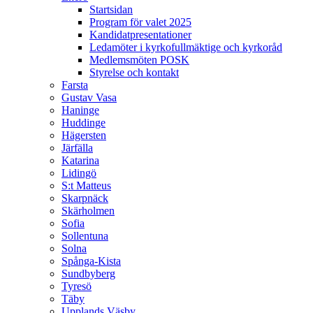
Startsidan
Program för valet 2025
Kandidatpresentationer
Ledamöter i kyrkofullmäktige och kyrkoråd
Medlemsmöten POSK
Styrelse och kontakt
Farsta
Gustav Vasa
Haninge
Huddinge
Hägersten
Järfälla
Katarina
Lidingö
S:t Matteus
Skarpnäck
Skärholmen
Sofia
Sollentuna
Solna
Spånga-Kista
Sundbyberg
Tyresö
Täby
Upplands Väsby