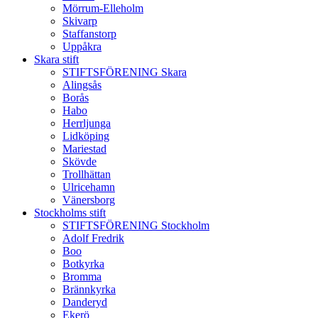
Mörrum-Elleholm
Skivarp
Staffanstorp
Uppåkra
Skara stift
STIFTSFÖRENING Skara
Alingsås
Borås
Habo
Herrljunga
Lidköping
Mariestad
Skövde
Trollhättan
Ulricehamn
Vänersborg
Stockholms stift
STIFTSFÖRENING Stockholm
Adolf Fredrik
Boo
Botkyrka
Bromma
Brännkyrka
Danderyd
Ekerö