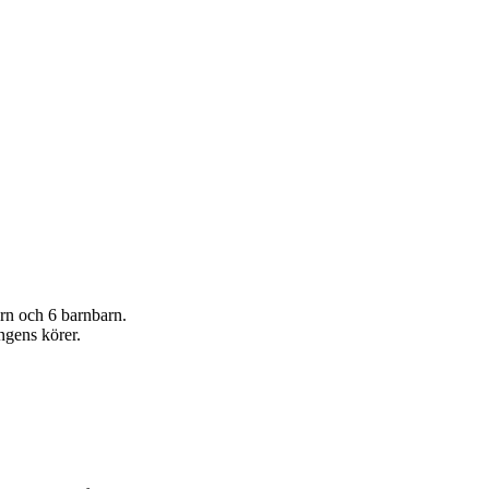
arn och 6 barnbarn.
ngens körer.