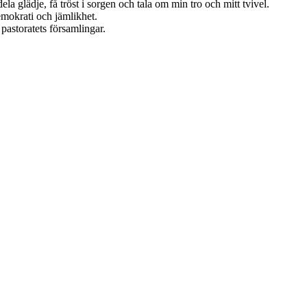
la glädje, få tröst i sorgen och tala om min tro och mitt tvivel.
demokrati och jämlikhet.
astoratets församlingar.