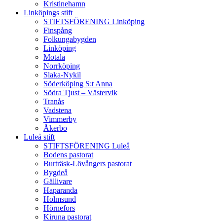
Kristinehamn
Linköpings stift
STIFTSFÖRENING Linköping
Finspång
Folkungabygden
Linköping
Motala
Norrköping
Slaka-Nykil
Söderköping S:t Anna
Södra Tjust – Västervik
Tranås
Vadstena
Vimmerby
Åkerbo
Luleå stift
STIFTSFÖRENING Luleå
Bodens pastorat
Burträsk-Lövångers pastorat
Bygdeå
Gällivare
Haparanda
Holmsund
Hörnefors
Kiruna pastorat