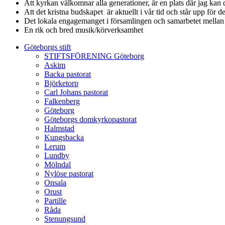
Att kyrkan välkomnar alla generationer, är en plats där jag kan de
Att det kristna budskapet är aktuellt i vår tid och står upp för 
Det lokala engagemanget i församlingen och samarbetet mellan p
En rik och bred musik/körverksamhet
Göteborgs stift
STIFTSFÖRENING Göteborg
Askim
Backa pastorat
Björketorp
Carl Johans pastorat
Falkenberg
Göteborg
Göteborgs domkyrkopastorat
Halmstad
Kungsbacka
Lerum
Lundby
Mölndal
Nylöse pastorat
Onsala
Orust
Partille
Råda
Stenungsund