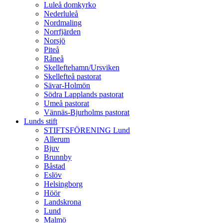
Luleå domkyrko
Nederluleå
Nordmaling
Norrfjärden
Norsjö
Piteå
Råneå
Skelleftehamn/Ursviken
Skellefteå pastorat
Sävar-Holmön
Södra Lapplands pastorat
Umeå pastorat
Vännäs-Bjurholms pastorat
Lunds stift
STIFTSFÖRENING Lund
Allerum
Bjuv
Brunnby
Båstad
Eslöv
Helsingborg
Höör
Landskrona
Lund
Malmö