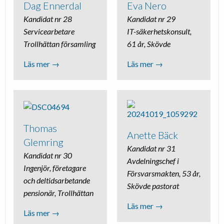
Dag Ennerdal
Eva Nero
Kandidat nr 28
Kandidat nr 29
Servicearbetare
IT-säkerhetskonsult,
Trollhättan församling
61 år, Skövde
Läs mer →
Läs mer →
Thomas
Anette Bäck
Glemring
Kandidat nr 31
Kandidat nr 30
Avdelningschef i
Ingenjör, företagare
Försvarsmakten, 53 år,
och deltidsarbetande
Skövde pastorat
pensionär, Trollhättan
Läs mer →
Läs mer →