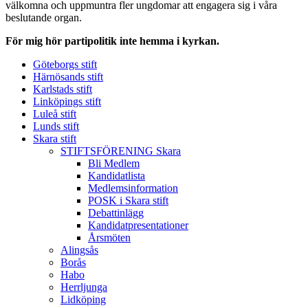
välkomna och uppmuntra fler ungdomar att engagera sig i våra
beslutande organ.
För mig hör partipolitik inte hemma i kyrkan.
Göteborgs stift
Härnösands stift
Karlstads stift
Linköpings stift
Luleå stift
Lunds stift
Skara stift
STIFTSFÖRENING Skara
Bli Medlem
Kandidatlista
Medlemsinformation
POSK i Skara stift
Debattinlägg
Kandidatpresentationer
Årsmöten
Alingsås
Borås
Habo
Herrljunga
Lidköping