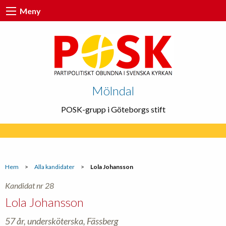
Meny
Mölndal
POSK-grupp i Göteborgs stift
Hem
>
Alla kandidater
>
Lola Johansson
Kandidat nr 28
Lola Johansson
57 år, undersköterska, Fässberg