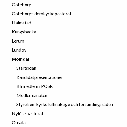
Göteborg
Göteborgs domkyrkopastorat
Halmstad
Kungsbacka
Lerum
Lundby
Mölndal
Startsidan
Kandidatpresentationer
Bli medlem i POSK
Medlemsmöten
Styrelsen, kyrkofullmäktige och församlingsråden
Nylöse pastorat
Onsala