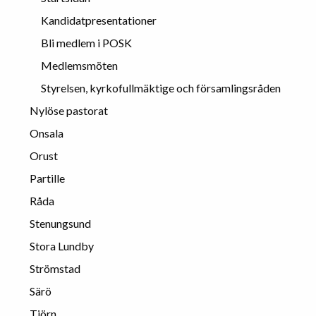
Kandidatpresentationer
Bli medlem i POSK
Medlemsmöten
Styrelsen, kyrkofullmäktige och församlingsråden
Nylöse pastorat
Onsala
Orust
Partille
Råda
Stenungsund
Stora Lundby
Strömstad
Särö
Tjörn