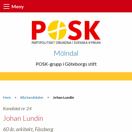
Meny
Mölndal
POSK-grupp i Göteborgs stift
Hem
>
Alla kandidater
>
Johan Lundin
Kandidat nr 24
Johan Lundin
60 år, arkitekt, Fässberg