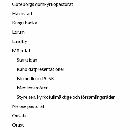
Göteborgs domkyrkopastorat
Halmstad
Kungsbacka
Lerum
Lundby
Mölndal
Startsidan
Kandidatpresentationer
Bli medlem i POSK
Medlemsmöten
Styrelsen, kyrkofullmäktige och församlingsråden
Nylöse pastorat
Onsala
Orust