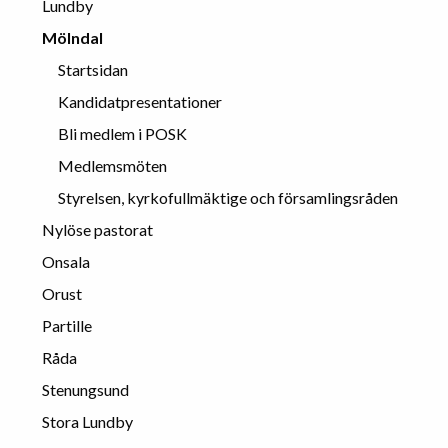
Lundby
Mölndal
Startsidan
Kandidatpresentationer
Bli medlem i POSK
Medlemsmöten
Styrelsen, kyrkofullmäktige och församlingsråden
Nylöse pastorat
Onsala
Orust
Partille
Råda
Stenungsund
Stora Lundby