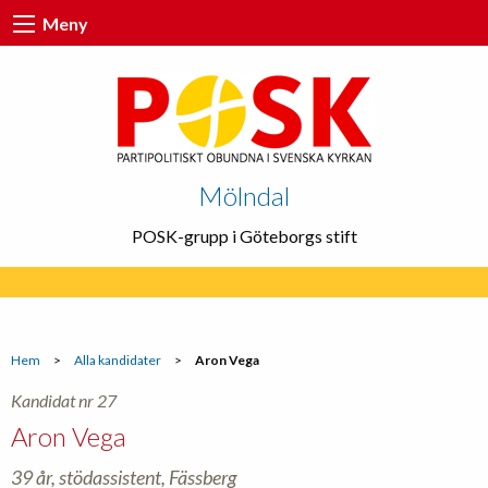
Meny
Mölndal
POSK-grupp i Göteborgs stift
Hem
>
Alla kandidater
>
Aron Vega
Kandidat nr 27
Aron Vega
39 år, stödassistent, Fässberg