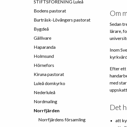
STIFTSFÖRENING Luleå
Bodens pastorat
Om m
Burträsk-Lövångers pastorat
Sedan tre
Bygdeå
lärare, 
Gällivare
universit
Haparanda
Inom Sve
Holmsund
kyrkvärd 
Hörnefors
Efter ett
Kiruna pastorat
handarbe
med stark
Luleå domkyrko
uppskatta
Nederluleå
Nordmaling
Det h
Norrfjärden
Norrfjärdens församling
att ky