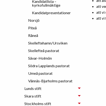
att al
Kandidatlista –
kyrkofullmäktige
att ve
att vi
Kandidatpresentationer
att vi
Norsjö
Piteå
Råneå
Skelleftehamn/Ursviken
Skellefteå pastorat
Sävar-Holmön
Södra Lapplands pastorat
Umeå pastorat
Vännäs-Bjurholms pastorat
Lunds stift
Skara stift
Stockholms stift