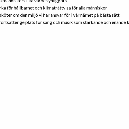
la människors lika värde synliggörs
rka för hållbarhet och klimaträttvisa för alla människor
 sköter om den miljö vi har ansvar för i vår närhet på bästa sätt
 fortsätter ge plats för sång och musik som stärkande och enande k