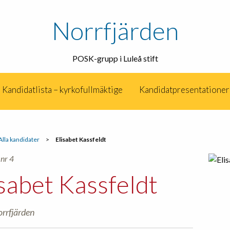
Norrfjärden
POSK-grupp i Luleå stift
Kandidatlista – kyrkofullmäktige
Kandidatpresentationer
Alla kandidater
>
Elisabet Kassfeldt
nr 4
isabet Kassfeldt
orrfjärden