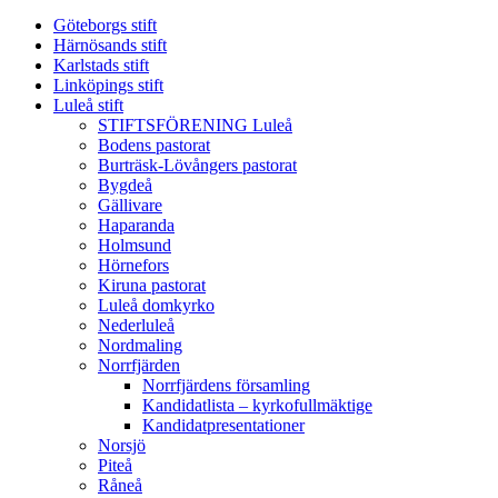
Göteborgs stift
Härnösands stift
Karlstads stift
Linköpings stift
Luleå stift
STIFTSFÖRENING Luleå
Bodens pastorat
Burträsk-Lövångers pastorat
Bygdeå
Gällivare
Haparanda
Holmsund
Hörnefors
Kiruna pastorat
Luleå domkyrko
Nederluleå
Nordmaling
Norrfjärden
Norrfjärdens församling
Kandidatlista – kyrkofullmäktige
Kandidatpresentationer
Norsjö
Piteå
Råneå