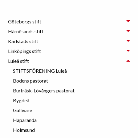
Göteborgs stift
Härnösands stift
Karlstads stift
Linköpings stift
Luleå stift
STIFTSFÖRENING Luleå
Bodens pastorat
Burträsk-Lövångers pastorat
Bygdeå
Gällivare
Haparanda
Holmsund