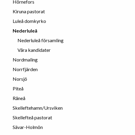
Hörnefors
Kiruna pastorat
Luleå domkyrko
Nederluleå
Nederluleå församling
Våra kandidater
Nordmaling
Norrfjärden
Norsjö
Piteå
Råneå
Skelleftehamn/Ursviken
Skellefteå pastorat
Sävar-Holmön