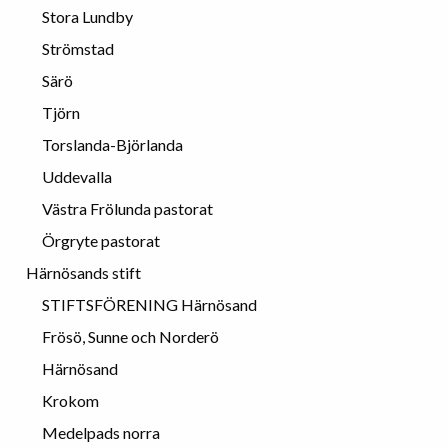
Stora Lundby
Strömstad
Särö
Tjörn
Torslanda-Björlanda
Uddevalla
Västra Frölunda pastorat
Örgryte pastorat
Härnösands stift
STIFTSFÖRENING Härnösand
Frösö, Sunne och Norderö
Härnösand
Krokom
Medelpads norra