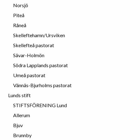
Norsjö
Piteå
Råneå
Skelleftehamn/Ursviken
Skellefteå pastorat
Sävar-Holmön
Södra Lapplands pastorat
Umeå pastorat
Vännäs-Bjurholms pastorat
Lunds stift
STIFTSFÖRENING Lund
Allerum
Bjuv
Brunnby