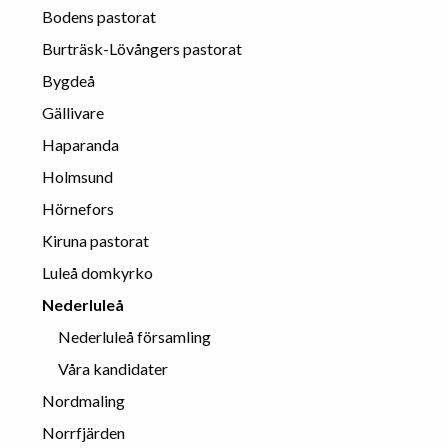
Bodens pastorat
Burträsk-Lövångers pastorat
Bygdeå
Gällivare
Haparanda
Holmsund
Hörnefors
Kiruna pastorat
Luleå domkyrko
Nederluleå
Nederluleå församling
Våra kandidater
Nordmaling
Norrfjärden