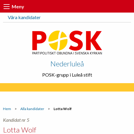
Meny
Våra kandidater
Nederluleå
POSK-grupp i Luleå stift
Hem
>
Alla kandidater
>
Lotta Wolf
Kandidat nr 5
Lotta Wolf