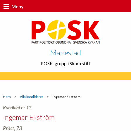
Meny
Mariestad
POSK-grupp i Skara stift
Hem
>
Alla kandidater
>
Ingemar Ekström
Kandidat nr 13
Ingemar Ekström
Präst, 73