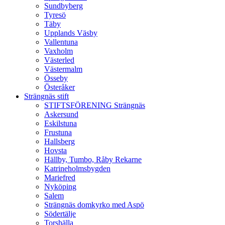
Sundbyberg
Tyresö
Täby
Upplands Väsby
Vallentuna
Vaxholm
Västerled
Västermalm
Össeby
Österåker
Strängnäs stift
STIFTSFÖRENING Strängnäs
Askersund
Eskilstuna
Frustuna
Hallsberg
Hovsta
Hällby, Tumbo, Råby Rekarne
Katrineholmsbygden
Mariefred
Nyköping
Salem
Strängnäs domkyrko med Aspö
Södertälje
Torshälla