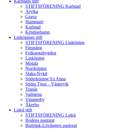
Karlstads stift
STIFTSFÖRENING Karlstad
Arvika
Grava
Hammarö
Karlstad
Kristinehamn
Linköpings stift
STIFTSFÖRENING Linköping
Finspång
Folkungabygden
Linköping
Motala
Norrköping
Slaka-Nykil
Söderköping S:t Anna
Södra Tjust – Västervik
Tranås
Vadstena
Vimmerby
Åkerbo
Luleå stift
STIFTSFÖRENING Luleå
Bodens pastorat
Burträsk-Lövångers pastorat