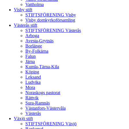
Vattholma
Visby stift
STIFTSFÖRENING Visby
Visby domkyrkoförsamling
Västerås stift
STIFTSFÖRENING Västerås
Arboga
Avesta-Grytnäs
Borlänge
By-Folkärna
Falun
Järna
Kumla-Tärna-Kila
Köping
Leksand
Ludvika
Mora
Noraskogs pastorat
Rättvik
Sura-Ramnäs
Västanfors-Västervåla
Västerås
Växjö stift
STIFTSFÖRENING Växjö
Bankeryd