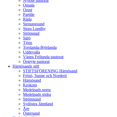
Nylöse pastorat
Onsala
Orust
Partille
Råda
Stenungsund
Stora Lundby
Strömstad
Särö
Tjörn
Torslanda-Björlanda
Uddevalla
Västra Frölunda pastorat
Örgryte pastorat
Härnösands stift
STIFTSFÖRENING Härnösand
Frösö, Sunne och Norderö
Härnösand
Krokom
Medelpads norra
Medelpads södra
Strömsund
Sydöstra Jämtland
Åre
Östersund