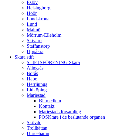
Eslöv
Helsingborg
Höör
Landskrona
Lund
Malmö
Mörrum-Elleholm
Skivarp
Staffanstorp
Uppåkra
Skara stift
STIFTSFÖRENING Skara
Alingsås
Borås
Habo
Herrljunga
Lidköping
Mariestad
Bli medlem
Kontakt
Mariestads församling
POSK:are i de beslutande organen
Skövde
Trollhättan
Ulricehamn