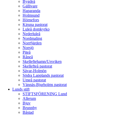
Bygdeå
Gällivare
Haparanda
Holmsund
Hörnefors
Kiruna pastorat
Luleå domkyrko
Nederluleå
Nordmaling
Norrfjärden
Norsjö
Piteå
Råneå
Skelleftehamn/Ursviken
Skellefteå pastorat
Sävar-Holmön
Södra Lapplands pastorat
Umeå pastorat
Vännäs-Bjurholms pastorat
Lunds stift
STIFTSFÖRENING Lund
Allerum
Bjuv
Brunnby
Båstad