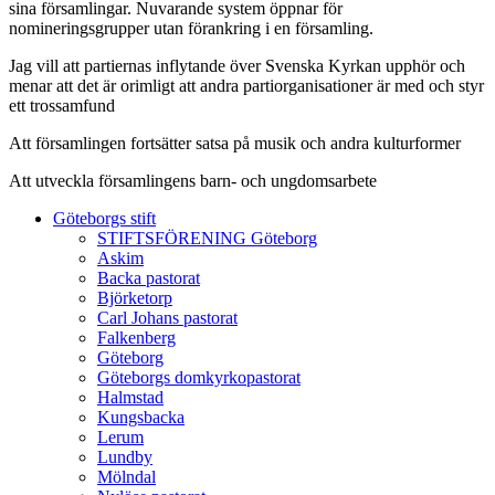
sina församlingar. Nuvarande system öppnar för
nomineringsgrupper utan förankring i en församling.
Jag vill att partiernas inflytande över Svenska Kyrkan upphör och
menar att det är orimligt att andra partiorganisationer är med och styr
ett trossamfund
Att församlingen fortsätter satsa på musik och andra kulturformer
Att utveckla församlingens barn- och ungdomsarbete
Göteborgs stift
STIFTSFÖRENING Göteborg
Askim
Backa pastorat
Björketorp
Carl Johans pastorat
Falkenberg
Göteborg
Göteborgs domkyrkopastorat
Halmstad
Kungsbacka
Lerum
Lundby
Mölndal