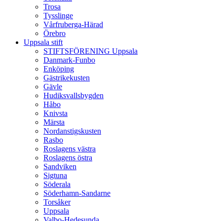
Trosa
Tysslinge
Vårfruberga-Härad
Örebro
Uppsala stift
STIFTSFÖRENING Uppsala
Danmark-Funbo
Enköping
Gästrikekusten
Gävle
Hudiksvallsbygden
Håbo
Knivsta
Märsta
Nordanstigskusten
Rasbo
Roslagens västra
Roslagens östra
Sandviken
Sigtuna
Söderala
Söderhamn-Sandarne
Torsåker
Uppsala
Valbo-Hedesunda