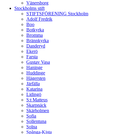
Vänersborg
Stockholms stift
STIFTSFÖRENING Stockholm
Adolf Fredrik
Boo
Botkyrka
Bromma
Brännkyrka
Danderyd
Ekerö
Farsta
Gustav Vasa
Haninge
Huddinge
Hägersten
Järfälla
Katarina
Lidingö
S:t Matteus
Skarpnäck
Skärholmen
Sofia
Sollentuna
Solna
Spånga-Kista