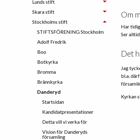
Lunds stift
Skara stift
Om m
Stockholms stift
Har tidi
STIFTSFÖRENING Stockholm
Ser allti
Adolf Fredrik
Boo
Det h
Botkyrka
Jag tycke
Bromma
bl.a. dä
Brännkyrka
församli
Danderyd
Kyrkan sk
Startsidan
Kandidatpresentationer
Detta vill vi verka för
Vision för Danderyds
församling