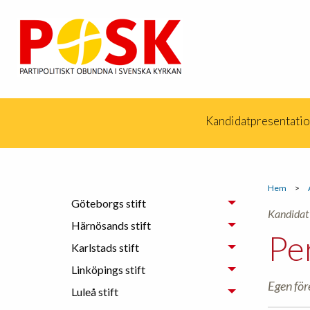
Kandidatpresentati
Hem
>
Göteborgs stift
Kandidat
Härnösands stift
Pe
Karlstads stift
Linköpings stift
Egen för
Luleå stift