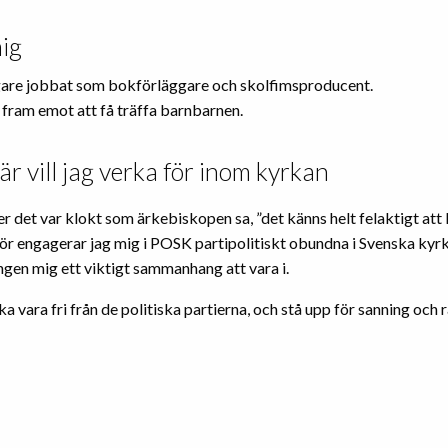
ig
gare jobbat som bokförläggare och skolfimsproducent.
d fram emot att få träffa barnbarnen.
är vill jag verka för inom kyrkan
r det var klokt som ärkebiskopen sa, ”det känns helt felaktigt att 
rför engagerar jag mig i POSK partipolitiskt obundna i Svenska ky
ngen mig ett viktigt sammanhang att vara i.
a vara fri från de politiska partierna, och stå upp för sanning och r