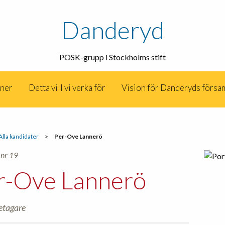
Danderyd
POSK-grupp i Stockholms stift
oner
Detta vill vi verka för
Vision för Danderyds försa
Alla kandidater
>
Per-Ove Lannerö
 nr 19
r-Ove Lannerö
etagare