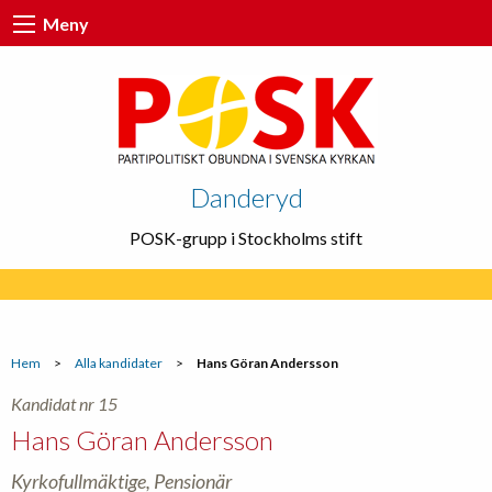
Meny
Danderyd
POSK-grupp i Stockholms stift
Hem
>
Alla kandidater
>
Hans Göran Andersson
Kandidat nr 15
Hans Göran Andersson
Kyrkofullmäktige, Pensionär